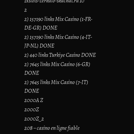
1xslots-zerkalo-skachat.ru 10
2
2) 157190 links Mix Casino (1-FR-
DE-GR) DONE
2) 157190 links Mix Casino (4-IT-
JP-NL) DONE
2) 440 links Turkiye Casino DONE
2) 7645 links Mix Casino (6-GR)
DONE
2) 7645 links Mix Casino (7-IT)
DONE
2000A Z
2000Z
2000Z_2
208 – casino en ligne fiable