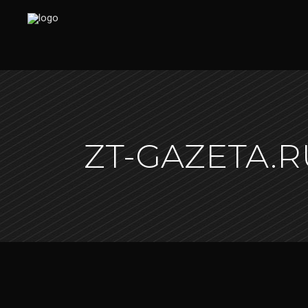
ZT-GAZETA.R