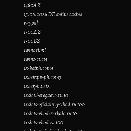
1480A Z
15.06.2026 DE online casino
paypal
1500A Z
1500BZ
1winbet.ml
1wins-ci.ci4
1x-betph.com4
1xbetapp-ph.com3
1xbetph.net2
1xslot.beregaevo.ru 10
1xslots-oficialnyy-vhod.ru 100
1xslots-vhod-zerkalo.ru 10
1xslots-vhod.ru 100