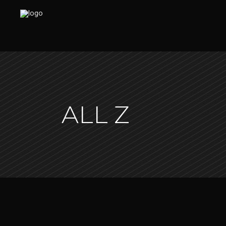
ALL Z