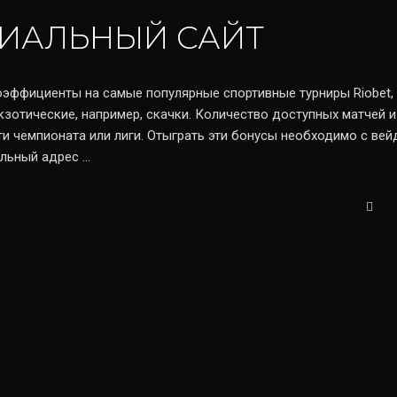
ИАЛЬНЫЙ САЙТ
эффициенты на самые популярные спортивные турниры Riobet,
кзотические, например, скачки. Количество доступных матчей и
ти чемпионата или лиги. Отыграть эти бонусы необходимо с ве
уальный адрес