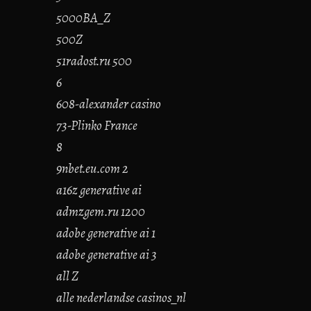
5000BA_Z
500Z
51radost.ru 500
6
608-alexander casino
73-Plinko France
8
9nbet.eu.com 2
a16z generative ai
admzgem.ru 1200
adobe generative ai 1
adobe generative ai 3
all Z
alle nederlandse casinos_nl