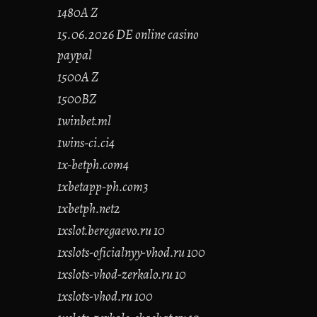
1480A Z
15.06.2026 DE online casino
paypal
1500A Z
1500BZ
1winbet.ml
1wins-ci.ci4
1x-betph.com4
1xbetapp-ph.com3
1xbetph.net2
1xslot.beregaevo.ru 10
1xslots-oficialnyy-vhod.ru 100
1xslots-vhod-zerkalo.ru 10
1xslots-vhod.ru 100