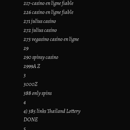
217-casino en ligne fiable
226 casino en ligne fiable
271 julius casino
272 julius casino
273 vegasino casino en ligne
29
290 spinsy casino
2999A Z
3
3000Z
388 only spins
4
4) 385 links Thailand Lottery
DONE
5