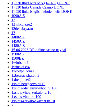
1) 220 links Mix Mix (1-ENG) DONE
1) 330 links Canada Casino DONE
1) 550 links English whole melts DONE
1090A Z
12
12-shkola.ru2
12dekabrya.ru
13
1400A Z
1450A Z
1480A Z
15.06.2026 DE online casino paypal
1500A Z
1500BZ
1winbet.ml
1wins-ci.ci4
1x-betph.com4
1xbetapp-ph.com3
1xbetph.net2
1xslot.beregaevo.ru 10
1xslots-oficialnyy-vhod.ru 100
1xslots-vhod-zerkalo.ru 10
1xslots-vhod.ru 100
1xslots-zerkalo-skachat.ru 10
2