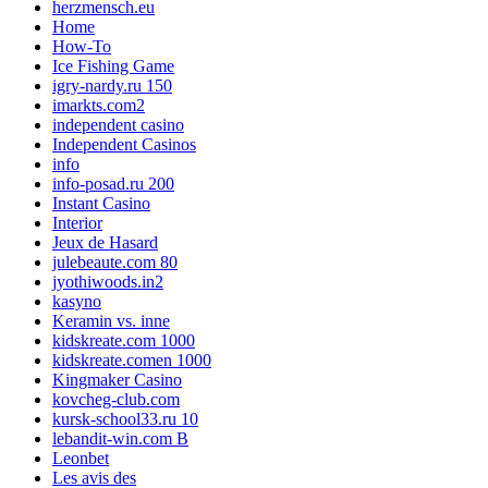
herzmensch.eu
Home
How-To
Ice Fishing Game
igry-nardy.ru 150
imarkts.com2
independent casino
Independent Casinos
info
info-posad.ru 200
Instant Casino
Interior
Jeux de Hasard
julebeaute.com 80
jyothiwoods.in2
kasyno
Keramin vs. inne
kidskreate.com 1000
kidskreate.comen 1000
Kingmaker Casino
kovcheg-club.com
kursk-school33.ru 10
lebandit-win.com B
Leonbet
Les avis des