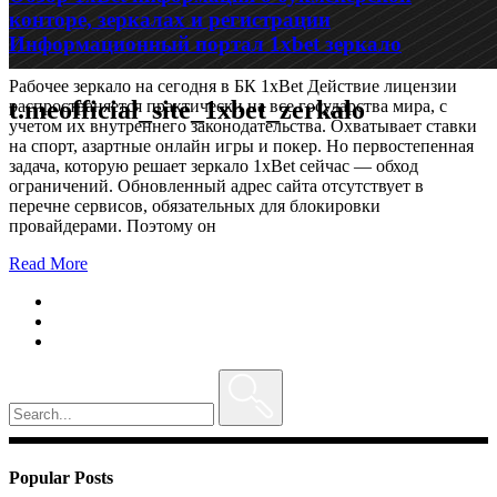
конторе, зеркалах и регистрации
Информационный портал 1xbet зеркало
Рабочее зеркало на сегодня в БК 1xBet Действие лицензии
t.meofficial_site_1xbet_zerkalo
распространяется практически на все государства мира, с
учетом их внутреннего законодательства. Охватывает ставки
на спорт, азартные онлайн игры и покер. Но первостепенная
задача, которую решает зеркало 1xBet сейчас — обход
ограничений. Обновленный адрес сайта отсутствует в
перечне сервисов, обязательных для блокировки
провайдерами. Поэтому он
Read More
Search
for:
Popular Posts