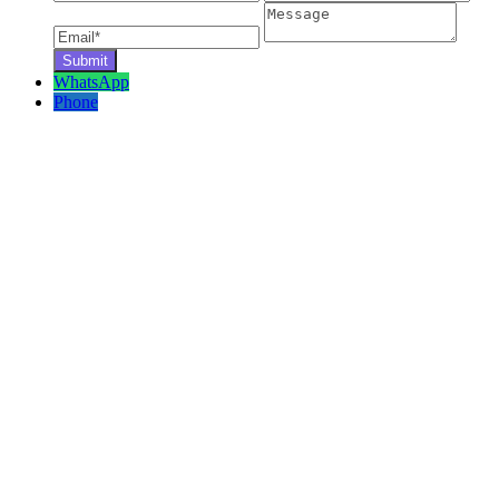
WhatsApp
Phone