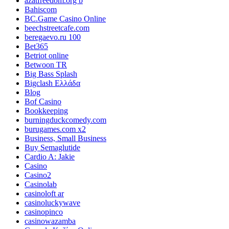
azatfreedom.org b
Bahiscom
BC.Game Casino Online
beechstreetcafe.com
beregaevo.ru 100
Bet365
Betriot online
Betwoon TR
Big Bass Splash
Bigclash Ελλάδα
Blog
Bof Casino
Bookkeeping
burningduckcomedy.com
burugames.com x2
Business, Small Business
Buy Semaglutide
Cardio A: Jakie
Casino
Casino2
Casinolab
casinoloft ar
casinoluckywave
casinopinco
casinowazamba