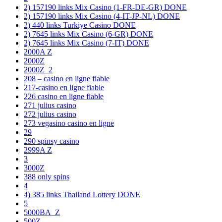
2) 157190 links Mix Casino (1-FR-DE-GR) DONE
2) 157190 links Mix Casino (4-IT-JP-NL) DONE
2) 440 links Turkiye Casino DONE
2) 7645 links Mix Casino (6-GR) DONE
2) 7645 links Mix Casino (7-IT) DONE
2000A Z
2000Z
2000Z_2
208 – casino en ligne fiable
217-casino en ligne fiable
226 casino en ligne fiable
271 julius casino
272 julius casino
273 vegasino casino en ligne
29
290 spinsy casino
2999A Z
3
3000Z
388 only spins
4
4) 385 links Thailand Lottery DONE
5
5000BA_Z
500Z