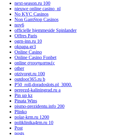
next-season.ru 100
nieuwe online casino_nl
No KYC Casinos
Non GamStop Casinos
nov6
officielle hjemmeside Spinlander
Offres Paris
ogrn-inn.ru 10
okpapa.gr3
Online Casino
Online Casino Fonbet
online στοιχηματικές
other
otzivorgt.ru 100
outdoor365.ru b
P50_roll-doradoslots.pl_3000.
pereezd-kaliningrad.ru a
Pin up kz
Pinata Wins
pismo-prezidentu.info 200
Plinko
polar-krm.ru 1200
poliklinika4rm.ru 10
Post
posts