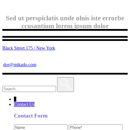
Sed ut perspiclatis unde olnis iste errorbe
ccusantium lorem ipsum dolor
Black Street 175 / New York
dor@mikado.com
Search
for:
↓
Contact Us
Contact Form