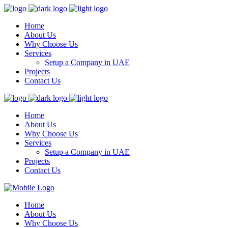
Home
About Us
Why Choose Us
Services
Setup a Company in UAE
Projects
Contact Us
Home
About Us
Why Choose Us
Services
Setup a Company in UAE
Projects
Contact Us
Home
About Us
Why Choose Us