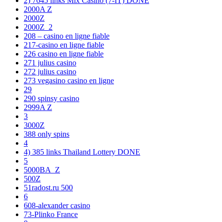
2) 7645 links Mix Casino (7-IT) DONE
2000A Z
2000Z
2000Z_2
208 – casino en ligne fiable
217-casino en ligne fiable
226 casino en ligne fiable
271 julius casino
272 julius casino
273 vegasino casino en ligne
29
290 spinsy casino
2999A Z
3
3000Z
388 only spins
4
4) 385 links Thailand Lottery DONE
5
5000BA_Z
500Z
51radost.ru 500
6
608-alexander casino
73-Plinko France