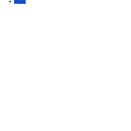
Phone