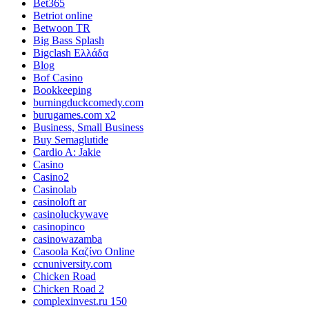
Bet365
Betriot online
Betwoon TR
Big Bass Splash
Bigclash Ελλάδα
Blog
Bof Casino
Bookkeeping
burningduckcomedy.com
burugames.com x2
Business, Small Business
Buy Semaglutide
Cardio A: Jakie
Casino
Casino2
Casinolab
casinoloft ar
casinoluckywave
casinopinco
casinowazamba
Casoola Καζίνο Online
ccnuniversity.com
Chicken Road
Chicken Road 2
complexinvest.ru 150