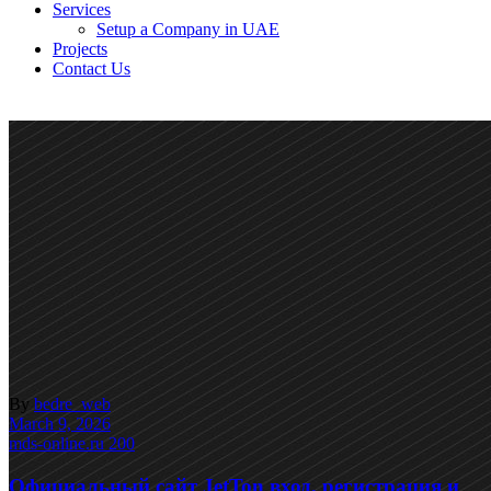
Services
Setup a Company in UAE
Projects
Contact Us
By
bedre_web
March 9, 2026
mds-online.ru 200
Официальный сайт JetTon вход, регистрация и