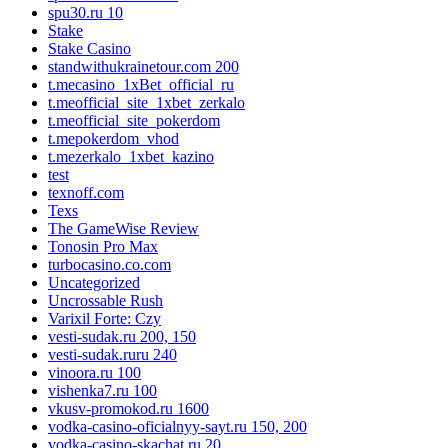
spu30.ru 10
Stake
Stake Casino
standwithukrainetour.com 200
t.mecasino_1xBet_official_ru
t.meofficial_site_1xbet_zerkalo
t.meofficial_site_pokerdom
t.mepokerdom_vhod
t.mezerkalo_1xbet_kazino
test
texnoff.com
Texs
The GameWise Review
Tonosin Pro Max
turbocasino.co.com
Uncategorized
Uncrossable Rush
Varixil Forte: Czy
vesti-sudak.ru 200, 150
vesti-sudak.ruru 240
vinoora.ru 100
vishenka7.ru 100
vkusv-promokod.ru 1600
vodka-casino-oficialnyy-sayt.ru 150, 200
vodka-casino-skachat.ru 20