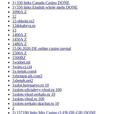
1) 330 links Canada Casino DONE
1) 550 links English whole melts DONE
1090A Z
12
12-shkola.ru2
12dekabrya.ru
13
1400A Z
1450A Z
1480A Z
15.06.2026 DE online casino paypal
1500A Z
1500BZ
1winbet.ml
1wins-ci.ci4
1x-betph.com4
1xbetapp-ph.com3
1xbetph.net2
1xslot.beregaevo.ru 10
1xslots-oficialnyy-vhod.ru 100
1xslots-vhod-zerkalo.ru 10
1xslots-vhod.ru 100
1xslots-zerkalo-skachat.ru 10
2
2) 157190 links Mix Casino (1-FR-DE-GR) DONE