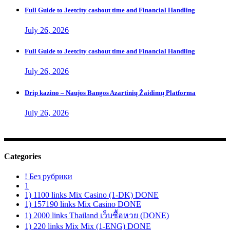
Full Guide to Jeetcity cashout time and Financial Handling
July 26, 2026
Full Guide to Jeetcity cashout time and Financial Handling
July 26, 2026
Drip kazino – Naujos Bangos Azartinių Žaidimų Platforma
July 26, 2026
Categories
! Без рубрики
1
1) 1100 links Mix Casino (1-DK) DONE
1) 157190 links Mix Casino DONE
1) 2000 links Thailand เว็บซื้อหวย (DONE)
1) 220 links Mix Mix (1-ENG) DONE