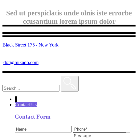
Sed ut perspiclatis unde olnis iste errorbe
ccusantium lorem ipsum dolor
Black Street 175 / New York
dor@mikado.com
Search
for:
↓
Contact Us
Contact Form