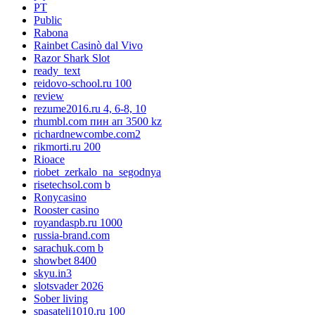
PT
Public
Rabona
Rainbet Casinò dal Vivo
Razor Shark Slot
ready_text
reidovo-school.ru 100
review
rezume2016.ru 4, 6-8, 10
rhumbl.com пин ап 3500 kz
richardnewcombe.com2
rikmorti.ru 200
Rioace
riobet_zerkalo_na_segodnya
risetechsol.com b
Ronycasino
Rooster casino
royandaspb.ru 1000
russia-brand.com
sarachuk.com b
showbet 8400
skyu.in3
slotsvader 2026
Sober living
spasateli1010.ru 100