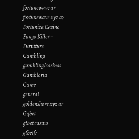
fortunewave ar
fortunewave xyz ar
Fortunica Casino
Fungo Killer –
Furniture
Gambling
gambling/casinos
Gambloria
Game
general
goldenshore xyz ar
Gqbet
gtbet casino
gtbetfr