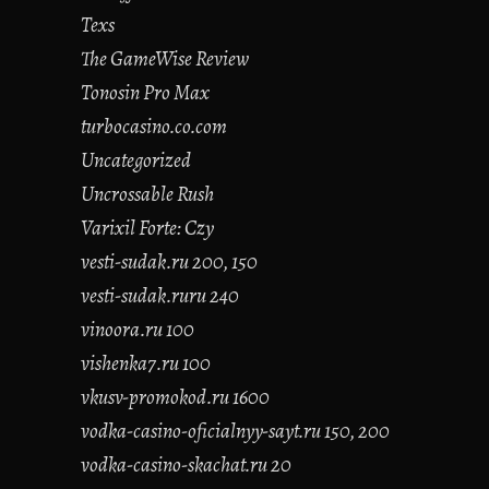
Texs
The GameWise Review
Tonosin Pro Max
turbocasino.co.com
Uncategorized
Uncrossable Rush
Varixil Forte: Czy
vesti-sudak.ru 200, 150
vesti-sudak.ruru 240
vinoora.ru 100
vishenka7.ru 100
vkusv-promokod.ru 1600
vodka-casino-oficialnyy-sayt.ru 150, 200
vodka-casino-skachat.ru 20