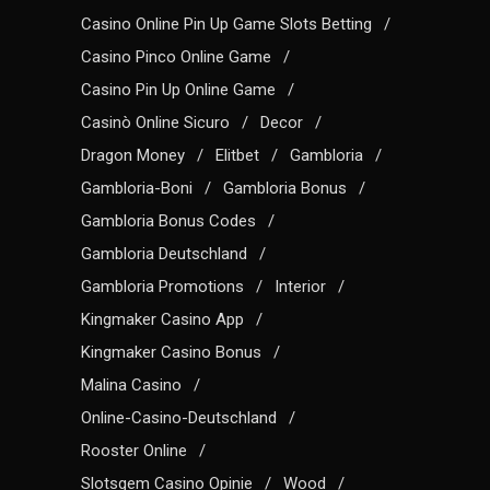
Casino Online Pin Up Game Slots Betting
Casino Pinco Online Game
Casino Pin Up Online Game
Casinò Online Sicuro
Decor
Dragon Money
Elitbet
Gambloria
Gambloria-Boni
Gambloria Bonus
Gambloria Bonus Codes
Gambloria Deutschland
Gambloria Promotions
Interior
Kingmaker Casino App
Kingmaker Casino Bonus
Malina Casino
Online-Casino-Deutschland
Rooster Online
Slotsgem Casino Opinie
Wood