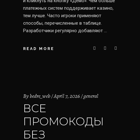
и кликнуть на кнопку «Демо». Чем больше
платежных систем поддерживает казино,
тем лучше. Часто игроки применяют
способы, перечисленные в таблице.
Разработчики регулярно добавляют
READ MORE
By
bedre_web
April 7, 2026
general
ВСЕ
ПРОМОКОДЫ
БЕЗ