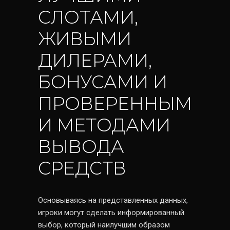
СЛОТАМИ,
ЖИВЫМИ
ДИЛЕРАМИ,
БОНУСАМИ И
ПРОВЕРЕННЫМ
И МЕТОДАМИ
ВЫВОДА
СРЕДСТВ
Основываясь на представленных данных,
игроки могут сделать информированный
выбор, который наилучшим образом