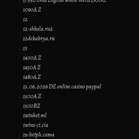
1) 550 links English whole melts DONE
1090A Z
12
12-shkola.ru2
12dekabrya.ru
13
1400A Z
1450A Z
1480A Z
15.06.2026 DE online casino paypal
1500A Z
1500BZ
1winbet.ml
1wins-ci.ci4
1x-betph.com4