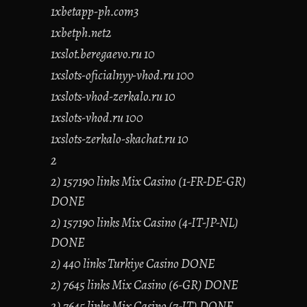
1xbetapp-ph.com3
1xbetph.net2
1xslot.beregaevo.ru 10
1xslots-oficialnyy-vhod.ru 100
1xslots-vhod-zerkalo.ru 10
1xslots-vhod.ru 100
1xslots-zerkalo-skachat.ru 10
2
2) 157190 links Mix Casino (1-FR-DE-GR)
DONE
2) 157190 links Mix Casino (4-IT-JP-NL)
DONE
2) 440 links Turkiye Casino DONE
2) 7645 links Mix Casino (6-GR) DONE
2) 7645 links Mix Casino (7-IT) DONE