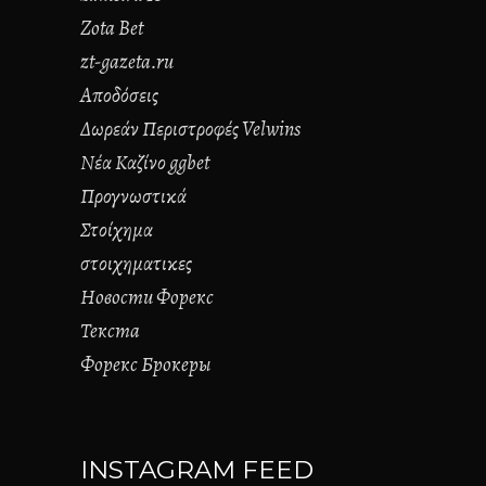
Zota Bet
zt-gazeta.ru
Αποδόσεις
Δωρεάν Περιστροφές Velwins
Νέα Καζίνο ggbet
Προγνωστικά
Στοίχημα
στοιχηματικες
Новости Форекс
Текста
Форекс Брокеры
INSTAGRAM FEED