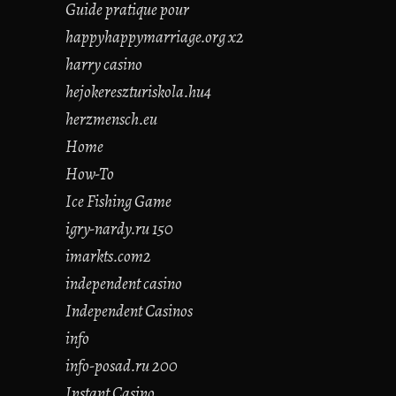
Guide pratique pour
happyhappymarriage.org x2
harry casino
hejokereszturiskola.hu4
herzmensch.eu
Home
How-To
Ice Fishing Game
igry-nardy.ru 150
imarkts.com2
independent casino
Independent Casinos
info
info-posad.ru 200
Instant Casino