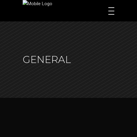
GENERAL