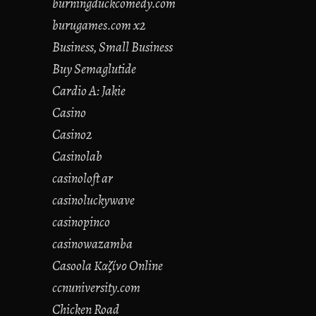
burningduckcomedy.com
burugames.com x2
Business, Small Business
Buy Semaglutide
Cardio A: Jakie
Casino
Casino2
Casinolab
casinoloft ar
casinoluckywave
casinopinco
casinowazamba
Casoola Καζίνο Online
ccnuniversity.com
Chicken Road