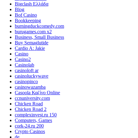
Bigclash Ελλάδα
Blog
Bof Casino
Bookkeeping
burningduckcomedy.com
burugames.com x2
Business, Small Business
Buy Semaglutide
Cardio A: Jakie
Casino
Casino2
Casinolab
casinoloft ar
casinoluckywave
casinopinco
casinowazamba
Casoola Καζίνο Online
ccnuniversity.com
Chicken Road
Chicken Road 2
complexinvest.ru 150
Computers, Games
cork-24.ru 200
Crypto Casinos
de