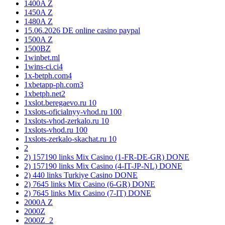
1400A Z
1450A Z
1480A Z
15.06.2026 DE online casino paypal
1500A Z
1500BZ
1winbet.ml
1wins-ci.ci4
1x-betph.com4
1xbetapp-ph.com3
1xbetph.net2
1xslot.beregaevo.ru 10
1xslots-oficialnyy-vhod.ru 100
1xslots-vhod-zerkalo.ru 10
1xslots-vhod.ru 100
1xslots-zerkalo-skachat.ru 10
2
2) 157190 links Mix Casino (1-FR-DE-GR) DONE
2) 157190 links Mix Casino (4-IT-JP-NL) DONE
2) 440 links Turkiye Casino DONE
2) 7645 links Mix Casino (6-GR) DONE
2) 7645 links Mix Casino (7-IT) DONE
2000A Z
2000Z
2000Z_2