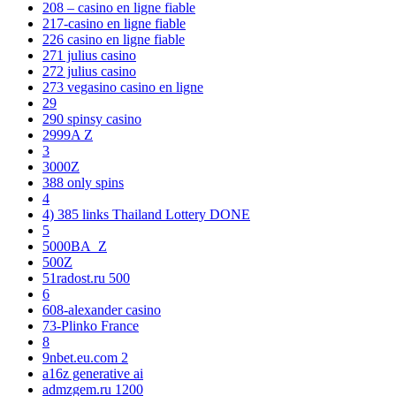
208 – casino en ligne fiable
217-casino en ligne fiable
226 casino en ligne fiable
271 julius casino
272 julius casino
273 vegasino casino en ligne
29
290 spinsy casino
2999A Z
3
3000Z
388 only spins
4
4) 385 links Thailand Lottery DONE
5
5000BA_Z
500Z
51radost.ru 500
6
608-alexander casino
73-Plinko France
8
9nbet.eu.com 2
a16z generative ai
admzgem.ru 1200