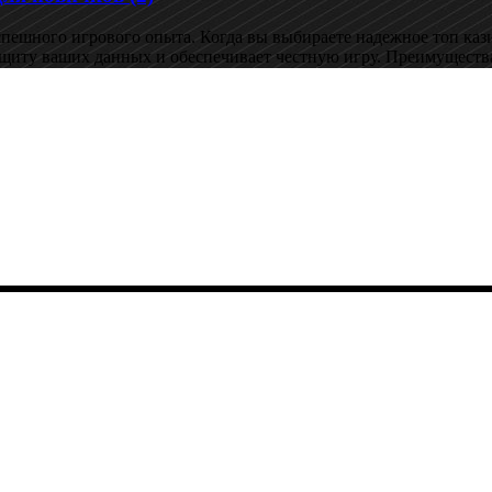
пешного игрового опыта. Когда вы выбираете надежное топ кази
ащиту ваших данных и обеспечивает честную игру. Преимущества