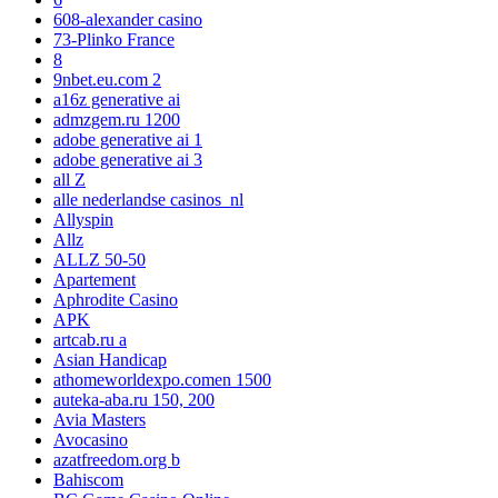
608-alexander casino
73-Plinko France
8
9nbet.eu.com 2
a16z generative ai
admzgem.ru 1200
adobe generative ai 1
adobe generative ai 3
all Z
alle nederlandse casinos_nl
Allyspin
Allz
ALLZ 50-50
Apartement
Aphrodite Casino
APK
artcab.ru a
Asian Handicap
athomeworldexpo.comen 1500
auteka-aba.ru 150, 200
Avia Masters
Avocasino
azatfreedom.org b
Bahiscom