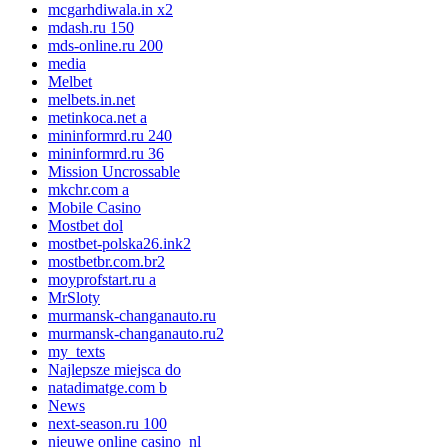
mcgarhdiwala.in x2
mdash.ru 150
mds-online.ru 200
media
Melbet
melbets.in.net
metinkoca.net a
mininformrd.ru 240
mininformrd.ru 36
Mission Uncrossable
mkchr.com a
Mobile Casino
Mostbet dol
mostbet-polska26.ink2
mostbetbr.com.br2
moyprofstart.ru a
MrSloty
murmansk-changanauto.ru
murmansk-changanauto.ru2
my_texts
Najlepsze miejsca do
natadimatge.com b
News
next-season.ru 100
nieuwe online casino_nl