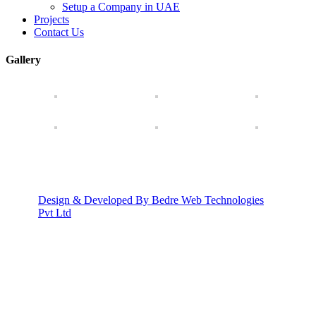
Setup a Company in UAE
Projects
Contact Us
Gallery
Design & Developed By Bedre Web Technologies
Pvt Ltd