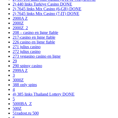
2) 440 links Turkiye Casino DONE
2) 7645 links Mix Casino (6-GR) DONE
2) 7645 links Mix Casino (7-IT) DONE
2000A Z
2000Z
2000Z_2
208 – casino en ligne fiable
217-casino en ligne fiable
226 casino en ligne fiable
271 julius casino
272 julius casino
273 vegasino casino en ligne
29
290 spinsy casino
2999A Z
3
3000Z
388 only spins
4
4) 385 links Thailand Lottery DONE
5
5000BA_Z
500Z
51radost.ru 500
6