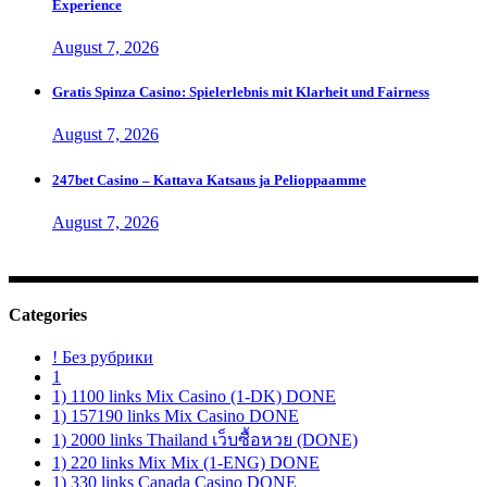
Experience
August 7, 2026
Gratis Spinza Casino: Spielerlebnis mit Klarheit und Fairness
August 7, 2026
247bet Casino – Kattava Katsaus ja Pelioppaamme
August 7, 2026
Categories
! Без рубрики
1
1) 1100 links Mix Casino (1-DK) DONE
1) 157190 links Mix Casino DONE
1) 2000 links Thailand เว็บซื้อหวย (DONE)
1) 220 links Mix Mix (1-ENG) DONE
1) 330 links Canada Casino DONE