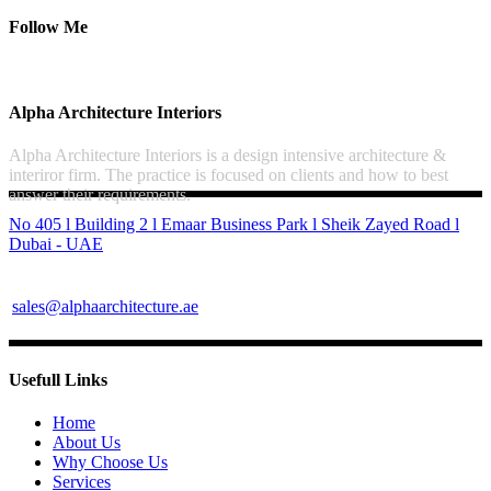
Follow Me
Alpha Architecture Interiors
Alpha Architecture Interiors is a design intensive architecture &
interiror firm. The practice is focused on clients and how to best
answer their requirements.
No 405 l Building 2 l Emaar Business Park l Sheik Zayed Road l
Dubai - UAE
sales@alphaarchitecture.ae
Usefull Links
Home
About Us
Why Choose Us
Services