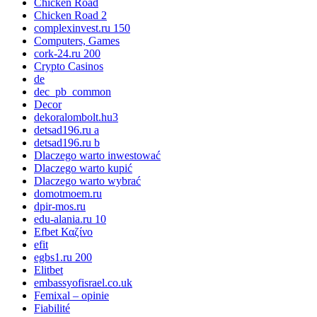
Chicken Road
Chicken Road 2
complexinvest.ru 150
Computers, Games
cork-24.ru 200
Crypto Casinos
de
dec_pb_common
Decor
dekoralombolt.hu3
detsad196.ru a
detsad196.ru b
Dlaczego warto inwestować
Dlaczego warto kupić
Dlaczego warto wybrać
domotmoem.ru
dpir-mos.ru
edu-alania.ru 10
Efbet Καζίνο
efit
egbs1.ru 200
Elitbet
embassyofisrael.co.uk
Femixal – opinie
Fiabilité