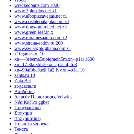
wreckedparis.com 1000
www.3plusplus.net x1
www.albopizzavegas.net c1
www.cristalerialajota.com x1
www.dogs-unlimited.net z3
www.green-leaf.in x
www.miramesaauto.com x2
www.strana-sadov.ru 200
www.swissgoldghana.com x1
x10games.ru 10
xn—-8sbema5aioiqmeih5m.xn--p1ai 1600
xn--17-8kc3bfr2e.xn--p1ai 4, 6-8
xn--90afbbc8aejlj1a2jfyv.xn--p1ai 10
zants.ru 10
Zota Bet
zt-gazeta.ru
Αποδόσεις
Δωρεάν Περιστροφές Velwins
Νέα Καζίνο ggbet
Προγνωστικά
Στοίχημα
στοιχηματικες
Новости Форекс
Текста