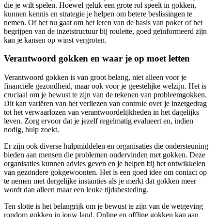
die je wilt spelen. Hoewel geluk een grote rol speelt in gokken,
kunnen kennis en strategie je helpen om betere beslissingen te
nemen. Of het nu gaat om het leren van de basis van poker of het
begrijpen van de inzetstructuur bij roulette, goed geïnformeerd zijn
kan je kansen op winst vergroten.
Verantwoord gokken en waar je op moet letten
Verantwoord gokken is van groot belang, niet alleen voor je
financiële gezondheid, maar ook voor je geestelijke welzijn. Het is
cruciaal om je bewust te zijn van de tekenen van probleemgokken.
Dit kan variëren van het verliezen van controle over je inzetgedrag
tot het verwaarlozen van verantwoordelijkheden in het dagelijks
leven. Zorg ervoor dat je jezelf regelmatig evalueert en, indien
nodig, hulp zoekt.
Er zijn ook diverse hulpmiddelen en organisaties die ondersteuning
bieden aan mensen die problemen ondervinden met gokken. Deze
organisaties kunnen advies geven en je helpen bij het ontwikkelen
van gezondere gokgewoonten. Het is een goed idee om contact op
te nemen met dergelijke instanties als je merkt dat gokken meer
wordt dan alleen maar een leuke tijdsbesteding.
Ten slotte is het belangrijk om je bewust te zijn van de wetgeving
rondom gokken in jouw land. Online en offline gokken kan aan