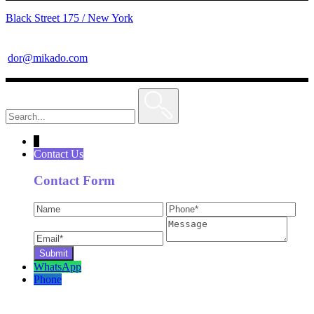
Black Street 175 / New York
dor@mikado.com
Search
for:
↓
Contact Us
Contact Form
WhatsApp
Phone