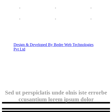
Design & Developed By Bedre Web Technologies
Pvt Ltd
Sed ut perspiclatis unde olnis iste errorbe
ccusantium lorem ipsum dolor