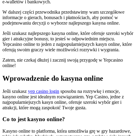
e-walletów i bankowych.
W dalszej części przewodnika przedstawimy wam szczegółowe
informacje o gierach, bonusach i płatnościach, aby pomoć w
podejmowaniu decyzji o wyborze najlepszego kasyna online.
Jeśli szukasz najlepszego kasyna online, które oferuje szeroki wybór
gier i atrakcyjne bonusy, to jesteś w odpowiednim miejscu.
Yepcasino online to jeden z najpopularniejszych kasyn online, które
oferują swoim graczy wiele możliwości rozrywki i wygrania.
Zatem, nie czekaj dłużej i zacznij swoją przygodę w Yepcasino
online!
Wprowadzenie do kasyna online
Jeśli szukasz
yep casino login
sposobu na rozrywkę i emocje,
kasyno online jest idealnym rozwiązaniem. Yep Casino, jedne z
najpopularniejszych kasyn online, oferuje szeroki wybór gier i
atrakcji, które mogą zaspokoić Twoje gusta.
Co to jest kasyno online?
Kasyno online to platforma, która umożliwia grę w gry hazardowe,