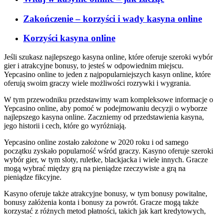
Zakończenie – korzyści i wady kasyna online
Korzyści kasyna online
Jeśli szukasz najlepszego kasyna online, które oferuje szeroki wybór
gier i atrakcyjne bonusy, to jesteś w odpowiednim miejscu.
Yepcasino online to jeden z najpopularniejszych kasyn online, które
oferują swoim graczy wiele możliwości rozrywki i wygrania.
W tym przewodniku przedstawimy wam kompleksowe informacje o
Yepcasino online, aby pomoć w podejmowaniu decyzji o wyborze
najlepszego kasyna online. Zaczniemy od przedstawienia kasyna,
jego historii i cech, które go wyróżniają.
Yepcasino online zostało założone w 2020 roku i od samego
początku zyskało popularność wśród graczy. Kasyno oferuje szeroki
wybór gier, w tym sloty, ruletke, blackjacka i wiele innych. Gracze
mogą wybrać między grą na pieniądze rzeczywiste a grą na
pieniądze fikcyjne.
Kasyno oferuje także atrakcyjne bonusy, w tym bonusy powitalne,
bonusy załóżenia konta i bonusy za powrót. Gracze mogą także
korzystać z różnych metod płatności, takich jak kart kredytowych,