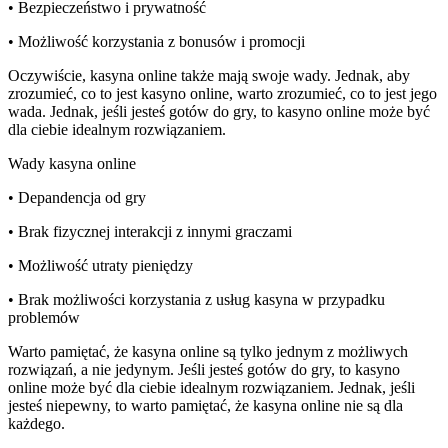
• Bezpieczeństwo i prywatność
• Możliwość korzystania z bonusów i promocji
Oczywiście, kasyna online także mają swoje wady. Jednak, aby
zrozumieć, co to jest kasyno online, warto zrozumieć, co to jest jego
wada. Jednak, jeśli jesteś gotów do gry, to kasyno online może być
dla ciebie idealnym rozwiązaniem.
Wady kasyna online
• Depandencja od gry
• Brak fizycznej interakcji z innymi graczami
• Możliwość utraty pieniędzy
• Brak możliwości korzystania z usług kasyna w przypadku
problemów
Warto pamiętać, że kasyna online są tylko jednym z możliwych
rozwiązań, a nie jedynym. Jeśli jesteś gotów do gry, to kasyno
online może być dla ciebie idealnym rozwiązaniem. Jednak, jeśli
jesteś niepewny, to warto pamiętać, że kasyna online nie są dla
każdego.