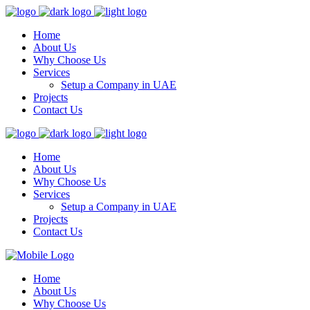
Home
About Us
Why Choose Us
Services
Setup a Company in UAE
Projects
Contact Us
Home
About Us
Why Choose Us
Services
Setup a Company in UAE
Projects
Contact Us
Home
About Us
Why Choose Us