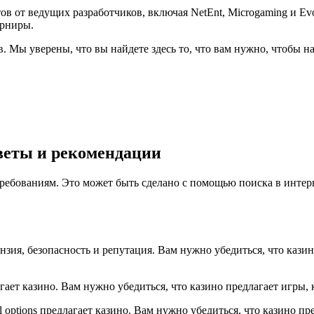
отов от ведущих разработчиков, включая NetEnt, Microgaming и Ev
урниры.
. Мы уверены, что вы найдете здесь то, что вам нужно, чтобы н
веты и рекомендации
требованиям. Это может быть сделано с помощью поиска в интер
ия, безопасность и репутация. Вам нужно убедиться, что кази
гает казино. Вам нужно убедиться, что казино предлагает игры,
 options предлагает казино. Вам нужно убедиться, что казино пре