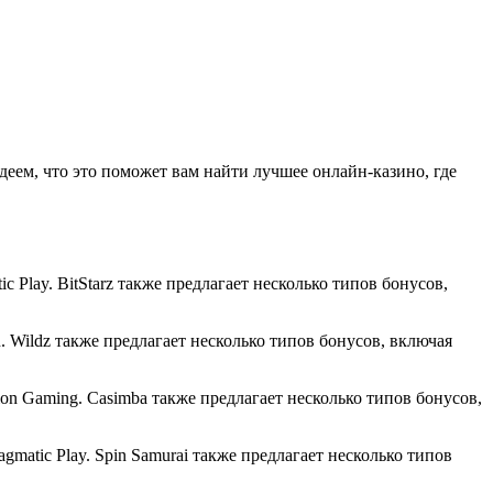
еем, что это поможет вам найти лучшее онлайн-казино, где
ic Play. BitStarz также предлагает несколько типов бонусов,
n. Wildz также предлагает несколько типов бонусов, включая
tion Gaming. Casimba также предлагает несколько типов бонусов,
agmatic Play. Spin Samurai также предлагает несколько типов