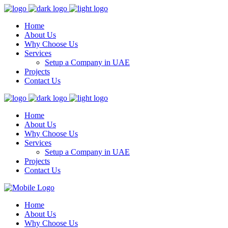
Home
About Us
Why Choose Us
Services
Setup a Company in UAE
Projects
Contact Us
Home
About Us
Why Choose Us
Services
Setup a Company in UAE
Projects
Contact Us
Home
About Us
Why Choose Us