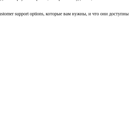
ustomer support options, которые вам нужны, и что они доступны