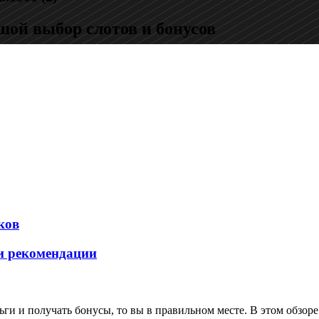
шой выбор слотов и бонусов
ков
и рекомендации
ьги и получать бонусы, то вы в правильном месте. В этом обзор