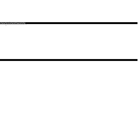
r requirements.