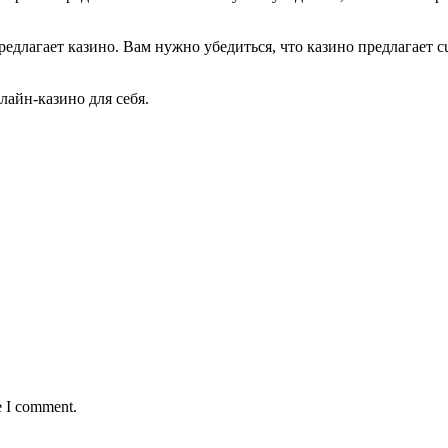
предлагает казино. Вам нужно убедиться, что казино предлагает c
айн-казино для себя.
e I comment.