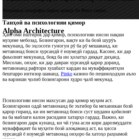
Роҳнамои пешрафта барои қимор бо Pinco casino
Танҳоӣ ва психологияи қимор
Alpha Architecture
Ҳангоми иштирок дар қимор, психологияи инсон нақши
муҳиме мебозад. Бозингарон, вақте ки ба бозӣ шурӯъ
мекунанд, бо эҳсосоти гуногун рӯ ба рӯ мешаванд, ки
метавонад боиси хурсандӣ ё ноумедӣ гардад. Касоне, ки дар
фаъолият мекунанд, бояд ба ин ҳолатҳо диққат диҳанд.
Мисолан, онҳое, ки дар давраи хурсандӣ қарор доранд,
метавонанд рафтори хушбахт кардан ва муваффақиятҳои
бештарро интизор шаванд.
Pinko
казино бо пешниҳодҳои аъло
ва варзиши ҷолиб бозингарони худро ҷалб мекунад.
Психологияи инсон махсусан дар қимор муҳим аст.
Бозингарони оддӣ метавонанд бе эътибор ба механикаи бозӣ
қарор гиранд, ки ин метавонад боиси суст шудани қобилият
ва ба маблағи калон расидани хатарҳо гардад. Важно, ки
бозингарон дарк кунанд, ки чӣ гуна асли кори дарозмуддати
муваффақият ба муҳити бозӣ алоқаманд аст, ва ҳисси
хурсандӣ ё ноумедӣ метавонад онҳоро ба хатоҳо раҳнамоӣ