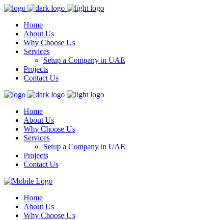
Home
About Us
Why Choose Us
Services
Setup a Company in UAE
Projects
Contact Us
Home
About Us
Why Choose Us
Services
Setup a Company in UAE
Projects
Contact Us
Home
About Us
Why Choose Us