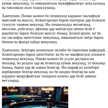
кӯмак мекунанд, то имкониятҳои муваффақиятро зиёд кунанд
ва тавсияҳои аъло таҳия кунанд.
Ҳамчунин, Пинко казино бо пешниҳод кардани таклифҳои
мавсимӣ ва махсус, бозингаронро барои иштирок дар бозиҳои
гуногун ташвиқ мекунад. Ин пешниҳодҳо метавонад,
мисолан, ройгонҳо, афзоиш дар маблағҳои аёнии бозӣ ё
рақобатҳо барои бозиҳои махсус бошад. Бозингароне, ки бо
ин таклифҳо шенгблинг мекунанд, имкониятҳои зиёде барои
биниш ва фоида пайдо мекунанд.
Ҳамчунин, бештари казиноҳои онлайн бо барномаи вафодорӣ,
бозингаронро барои шенгблинг ва бо он манфиатҳои иловагӣ
пешниҳод мекунад. Пинко казино бо усули дастраси ва
беназир, бо роҳати ҳар як бозингар кӯмак мекунад, то беназир
бошад, барои ҳар як навъи бозигар. Ин шараф ва эътибори
корбаронро беҳтар мекунад, ки бо шодии бештар ва кам
кардани маъруфиятҳои тиҷорати казино дар бозӣ замина
мегузорад.