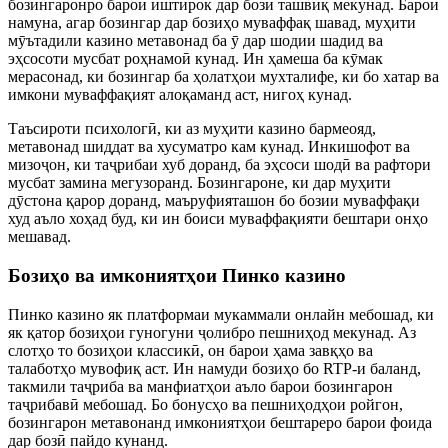
бозингаронро барои иштирок дар бозӣ ташвиқ мекунад. Барои
намуна, агар бозингар дар бозиҳо муваффақ шавад, муҳити
мӯътадили казино метавонад ба ӯ дар шодии шадид ва
эҳсосоти мусбат роҳнамоӣ кунад. Ин ҳамеша ба кӯмак
мерасонад, ки бозингар ба ҳолатҳои мухталифе, ки бо хатар ва
имкони муваффақият алоқаманд аст, нигоҳ кунад.
Таъсироти психологӣ, ки аз муҳити казино бармеояд,
метавонад шиддат ва хусуматро кам кунад. Инкишофот ва
мизоҷон, ки таҷрибаи хуб доранд, ба эҳсоси шодӣ ва рафтори
мусбат замина мегузоранд. Бозингароне, ки дар муҳити
дӯстона қарор доранд, маъруфияташон бо бозии муваффақи
худ аъло хоҳад буд, ки ин боиси муваффақияти бештари онҳо
мешавад.
Бозиҳо ва имкониятҳои Пинко казино
Пинко казино як платформаи мукаммали онлайн мебошад, ки
як қатор бозиҳои гуногуни ҷолибро пешниҳод мекунад. Аз
слотҳо то бозиҳои классикӣ, он барои ҳама завқҳо ва
талаботҳо мувофиқ аст. Ин намуди бозиҳо бо RTP-и баланд,
такмили таҷриба ва манфиатҳои аъло барои бозингарон
таҷрибавӣ мебошад. Бо бонусҳо ва пешниҳодҳои ройгон,
бозингарон метавонанд имкониятҳои бештареро барои фоида
дар бозӣ пайдо кунанд.