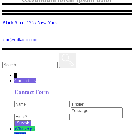
Black Street 175 / New York
dor@mikado.com
Search
for:
↓
Contact Us
Contact Form
WhatsApp