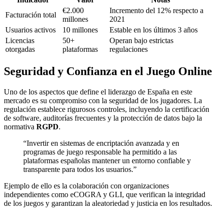
€2.000
Incremento del 12% respecto a
Facturación total
millones
2021
Usuarios activos
10 millones
Estable en los últimos 3 años
Licencias
50+
Operan bajo estrictas
otorgadas
plataformas
regulaciones
Seguridad y Confianza en el Juego Online
Uno de los aspectos que define el liderazgo de España en este
mercado es su compromiso con la seguridad de los jugadores. La
regulación establece rigurosos controles, incluyendo la certificación
de software, auditorías frecuentes y la protección de datos bajo la
normativa
RGPD
.
“Invertir en sistemas de encriptación avanzada y en
programas de juego responsable ha permitido a las
plataformas españolas mantener un entorno confiable y
transparente para todos los usuarios.”
Ejemplo de ello es la colaboración con organizaciones
independientes como eCOGRA y GLI, que verifican la integridad
de los juegos y garantizan la aleatoriedad y justicia en los resultados.