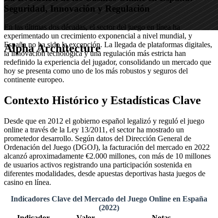
Seguridad, Innovación y Regulación
En las últimas dos décadas, el sector del juego en línea ha
experimentado un crecimiento exponencial a nivel mundial, y
España no ha sido la excepción. La llegada de plataformas digitales,
Alpha Architecture
la innovación tecnológica y una regulación más estricta han
redefinido la experiencia del jugador, consolidando un mercado que
hoy se presenta como uno de los más robustos y seguros del
continente europeo.
Contexto Histórico y Estadísticas Clave
Desde que en 2012 el gobierno español legalizó y reguló el juego
online a través de la
Ley 13/2011
, el sector ha mostrado un
prometedor desarrollo. Según datos del
Dirección General de
Ordenación del Juego (DGOJ)
, la facturación del mercado en 2022
alcanzó aproximadamente
€2.000 millones
, con más de
10 millones
de usuarios activos
registrando una participación sostenida en
diferentes modalidades, desde apuestas deportivas hasta juegos de
casino en línea.
Indicadores Clave del Mercado del Juego Online en España
(2022)
Indicador
Valor
Notas