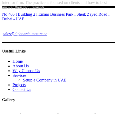
interiror firm. The practice is focused on clients and how to best
answer their requirements.
No 405 l Building 2 l Emaar Business Park l Sheik Zayed Road l
Dubai - UAE
sales@alphaarchitecture.ae
Usefull Links
Home
About Us
Why Choose Us
Services
Setup a Company in UAE
Projects
Contact Us
Gallery