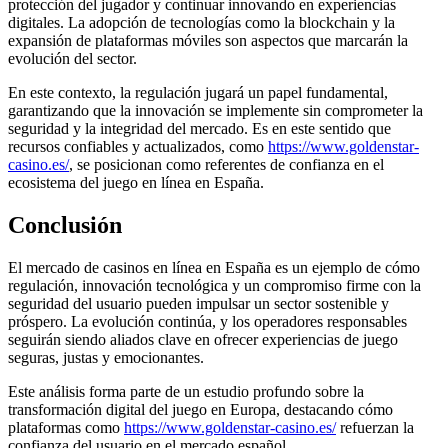
protección del jugador y continuar innovando en experiencias
digitales. La adopción de tecnologías como la
blockchain
y la
expansión de plataformas móviles son aspectos que marcarán la
evolución del sector.
En este contexto, la regulación jugará un papel fundamental,
garantizando que la innovación se implemente sin comprometer la
seguridad y la integridad del mercado. Es en este sentido que
recursos confiables y actualizados, como
https://www.goldenstar-
casino.es/
, se posicionan como referentes de confianza en el
ecosistema del juego en línea en España.
Conclusión
El mercado de casinos en línea en España es un ejemplo de cómo
regulación, innovación tecnológica y un compromiso firme con la
seguridad del usuario pueden impulsar un sector sostenible y
próspero. La evolución continúa, y los operadores responsables
seguirán siendo aliados clave en ofrecer experiencias de juego
seguras, justas y emocionantes.
Este análisis forma parte de un estudio profundo sobre la
transformación digital del juego en Europa, destacando cómo
plataformas como
https://www.goldenstar-casino.es/
refuerzan la
confianza del usuario en el mercado español.