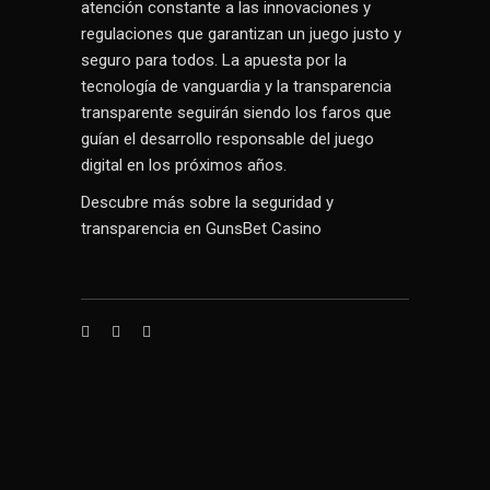
atención constante a las innovaciones y
regulaciones que garantizan un juego justo y
seguro para todos. La apuesta por la
tecnología de vanguardia y la transparencia
transparente seguirán siendo los faros que
guían el desarrollo responsable del juego
digital en los próximos años.
Descubre más sobre la seguridad y
transparencia en GunsBet Casino