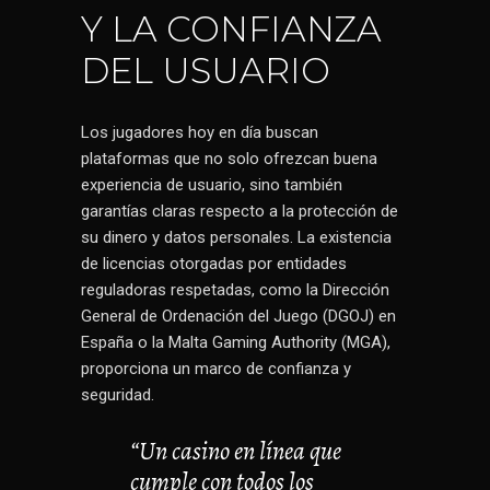
Y LA CONFIANZA
DEL USUARIO
Los jugadores hoy en día buscan
plataformas que no solo ofrezcan buena
experiencia de usuario, sino también
garantías claras respecto a la protección de
su dinero y datos personales. La existencia
de licencias otorgadas por entidades
reguladoras respetadas, como la Dirección
General de Ordenación del Juego (DGOJ) en
España o la Malta Gaming Authority (MGA),
proporciona un marco de confianza y
seguridad.
“Un casino en línea que
cumple con todos los