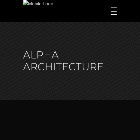
ALPHA
ARCHITECTURE