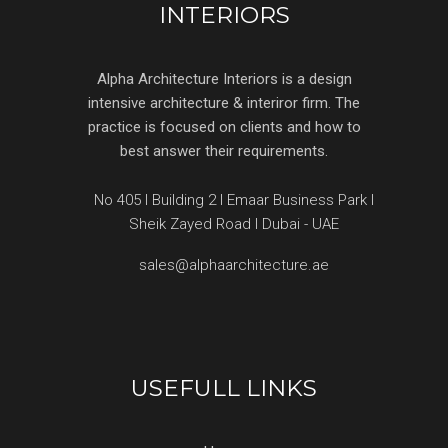
INTERIORS
Alpha Architecture Interiors is a design
intensive architecture & interiror firm. The
practice is focused on clients and how to
best answer their requirements.
No 405 l Building 2 l Emaar Business Park l
Sheik Zayed Road l Dubai - UAE
sales@alphaarchitecture.ae
USEFULL LINKS