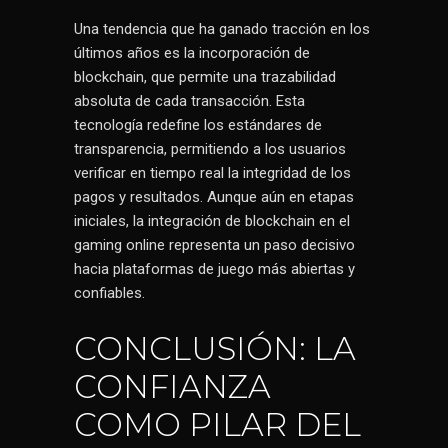
Una tendencia que ha ganado tracción en los
últimos años es la incorporación de
blockchain, que permite una trazabilidad
absoluta de cada transacción. Esta
tecnología redefine los estándares de
transparencia, permitiendo a los usuarios
verificar en tiempo real la integridad de los
pagos y resultados. Aunque aún en etapas
iniciales, la integración de blockchain en el
gaming online representa un paso decisivo
hacia plataformas de juego más abiertas y
confiables.
CONCLUSIÓN: LA
CONFIANZA
COMO PILAR DEL