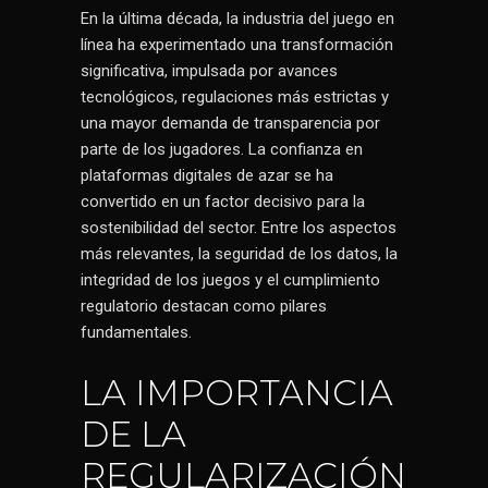
En la última década, la industria del juego en
línea ha experimentado una transformación
significativa, impulsada por avances
tecnológicos, regulaciones más estrictas y
una mayor demanda de transparencia por
parte de los jugadores. La confianza en
plataformas digitales de azar se ha
convertido en un factor decisivo para la
sostenibilidad del sector. Entre los aspectos
más relevantes, la seguridad de los datos, la
integridad de los juegos y el cumplimiento
regulatorio destacan como pilares
fundamentales.
LA IMPORTANCIA
DE LA
REGULARIZACIÓN