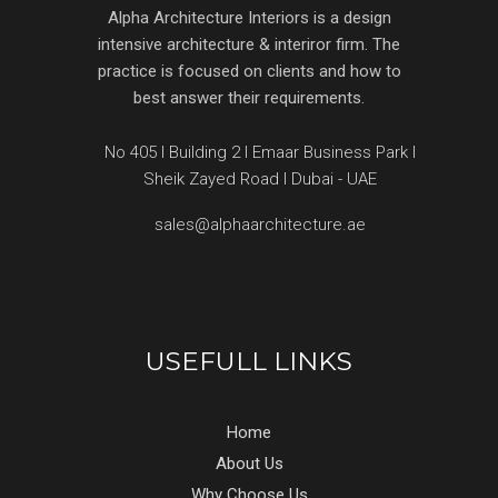
Alpha Architecture Interiors is a design
intensive architecture & interiror firm. The
practice is focused on clients and how to
best answer their requirements.
No 405 l Building 2 l Emaar Business Park l
Sheik Zayed Road l Dubai - UAE
sales@alphaarchitecture.ae
USEFULL LINKS
Home
About Us
Why Choose Us