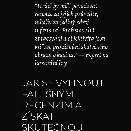
“Hráči by měli považovat
recenze za jejich průvodce,
nikoliv za jediný zdroj
informací. Profesionální
zpracování a objektivita jsou
klíčové pro získání skutečného
obrazu o kasinu.” — expert na
hazardní hry
JAK SE VYHNOUT
FALEŠNÝM
RECENZÍM A
ZÍSKAT
SKUTEČNOU