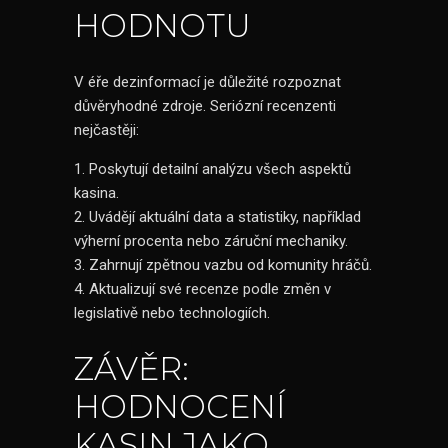
HODNOTU
V éře dezinformací je důležité rozpoznat
důvěryhodné zdroje. Seriózní recenzenti
nejčastěji:
Poskytují detailní analýzu všech aspektů
kasina.
Uvádějí aktuální data a statistiky, například
výherní procenta nebo záruční mechaniky.
Zahrnují zpětnou vazbu od komunity hráčů.
Aktualizují své recenze podle změn v
legislativě nebo technologiích.
ZÁVĚR:
HODNOCENÍ
KASIN JAKO