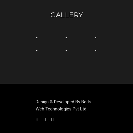
GALLERY
Design & Developed By Bedre
Web Technologies Pvt Ltd