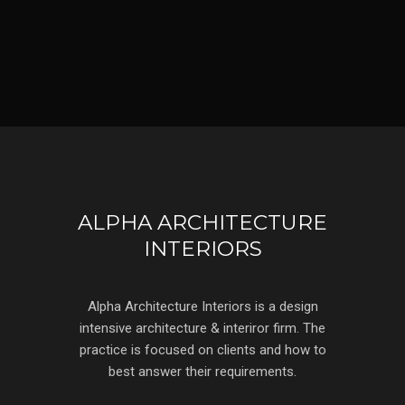
ALPHA ARCHITECTURE
INTERIORS
Alpha Architecture Interiors is a design
intensive architecture & interiror firm. The
practice is focused on clients and how to
best answer their requirements.