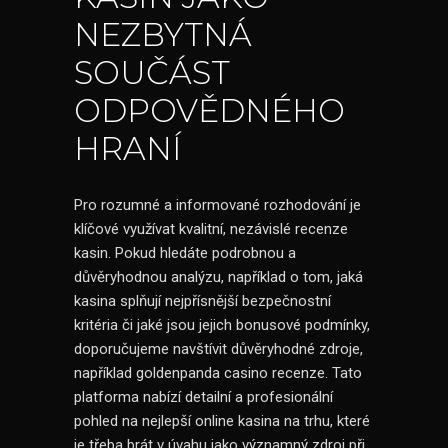
NEZBYTNÁ
SOUČÁST
ODPOVĚDNÉHO
HRANÍ
Pro rozumné a informované rozhodování je
klíčové využívat kvalitní, nezávislé recenze
kasin. Pokud hledáte podrobnou a
důvěryhodnou analýzu, například o tom, jaká
kasina splňují nejpřísnější bezpečnostní
kritéria či jaké jsou jejich bonusové podmínky,
doporučujeme navštívit důvěryhodné zdroje,
například goldenpanda casino recenze. Tato
platforma nabízí detailní a profesionální
pohled na nejlepší online kasina na trhu, které
je třeba brát v úvahu jako významný zdroj při