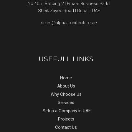
No 405 l Building 2 l Emaar Business Park l
Sheik Zayed Road l Dubai - UAE
sales@alphaarchitecture.ae
USEFULL LINKS
Home
About Us
Why Choose Us
Services
Setup a Company in UAE
Projects
Contact Us