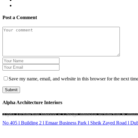
Post a Comment
Save my name, email, and website in this browser for the next tim
Submit
Alpha Architecture Interiors
Alpha Architecture Interiors is a design intensive architecture & inter
No 405 l Building 2 l Emaar Business Park l Sheik Zayed Road l D