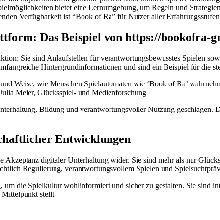
elmöglichkeiten bietet eine Lernumgebung, um Regeln und Strategien 
nden Verfügbarkeit ist “Book of Ra” für Nutzer aller Erfahrungsstufen a
ttform: Das Beispiel von https://bookofra-gr
unktion: Sie sind Anlaufstellen für verantwortungsbewusstes Spielen so
umfangreiche Hintergrundinformationen und sind ein Beispiel für die st
t und Weise, wie Menschen Spielautomaten wie ‘Book of Ra’ wahrnehm
. Julia Meier, Glücksspiel- und Medienforschung
Unterhaltung, Bildung und verantwortungsvoller Nutzung geschlagen. Da
schaftlicher Entwicklungen
 Akzeptanz digitaler Unterhaltung wider. Sie sind mehr als nur Glückssp
ichtlich Regulierung, verantwortungsvollem Spielen und Spielsuchtpräve
ag, um die Spielkultur wohlinformiert und sicher zu gestalten. Sie sind 
Mittelpunkt stellt.