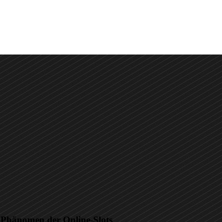
as Phänomen der Online-Slots