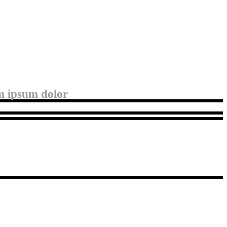
em ipsum dolor