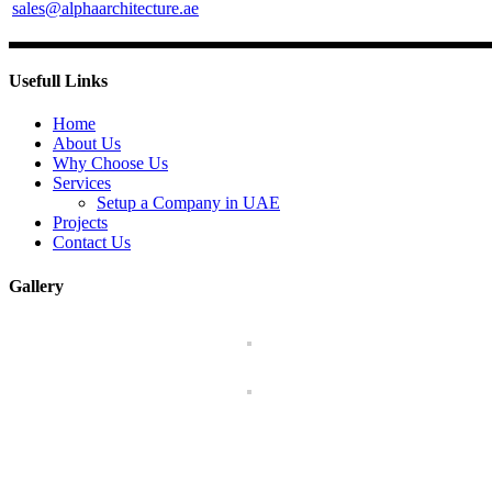
sales@alphaarchitecture.ae
Usefull Links
Home
About Us
Why Choose Us
Services
Setup a Company in UAE
Projects
Contact Us
Gallery