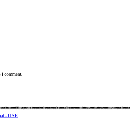
e I comment.
iror firm. The practice is focused on clients and how to best answer thei
ubai - UAE