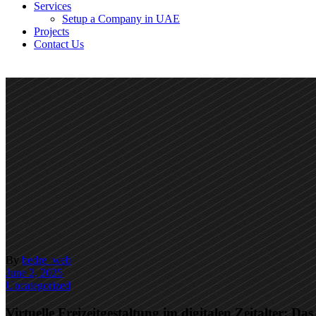
Services
Setup a Company in UAE
Projects
Contact Us
By
bedre_web
June 2, 2025
Uncategorized
Virtuelle Freizeitgestaltung im digitalen Zeitalter: D