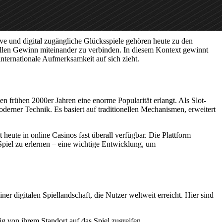
ive und digital zugängliche Glücksspiele gehören heute zu den
ellen Gewinn miteinander zu verbinden. In diesem Kontext gewinnt
nternationale Aufmerksamkeit auf sich zieht.
 frühen 2000er Jahren eine enorme Popularität erlangt. Als Slot-
derner Technik. Es basiert auf traditionellen Mechanismen, erweitert
 heute in online Casinos fast überall verfügbar. Die Plattform
 Spiel zu erlernen – eine wichtige Entwicklung, um
r digitalen Spiellandschaft, die Nutzer weltweit erreicht. Hier sind
ig von ihrem Standort auf das Spiel zugreifen.