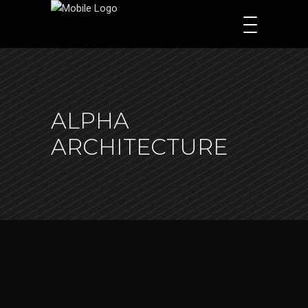
ALPHA
ARCHITECTURE