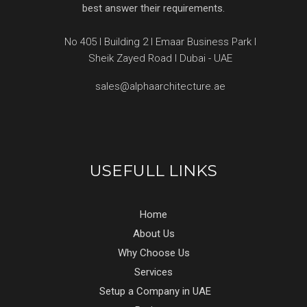
best answer their requirements.
No 405 l Building 2 l Emaar Business Park l
Sheik Zayed Road l Dubai - UAE
sales@alphaarchitecture.ae
USEFULL LINKS
Home
About Us
Why Choose Us
Services
Setup a Company in UAE