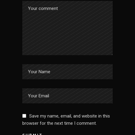
Save my name, email, and website in this
browser for the next time I comment.