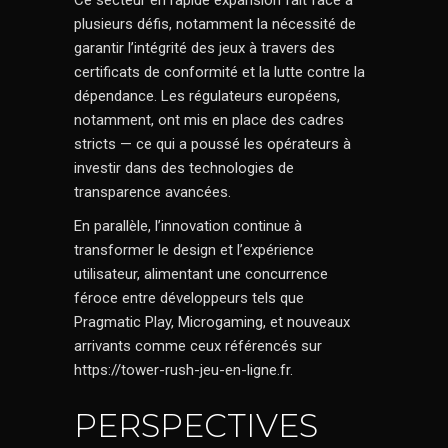
Ce secteur en rapide expansion fait face à
plusieurs défis, notamment la nécessité de
garantir l’intégrité des jeux à travers des
certificats de conformité et la lutte contre la
dépendance. Les régulateurs européens,
notamment, ont mis en place des cadres
stricts — ce qui a poussé les opérateurs à
investir dans des technologies de
transparence avancées.
En parallèle, l’innovation continue à
transformer le design et l’expérience
utilisateur, alimentant une concurrence
féroce entre développeurs tels que
Pragmatic Play, Microgaming, et nouveaux
arrivants comme ceux référencés sur
https://tower-rush-jeu-en-ligne.fr.
PERSPECTIVES