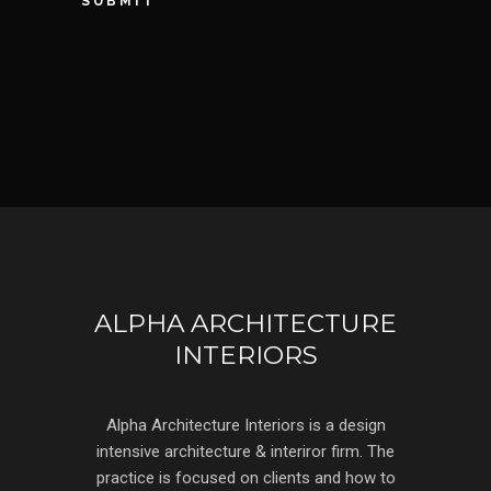
SUBMIT
ALPHA ARCHITECTURE
INTERIORS
Alpha Architecture Interiors is a design
intensive architecture & interiror firm. The
practice is focused on clients and how to