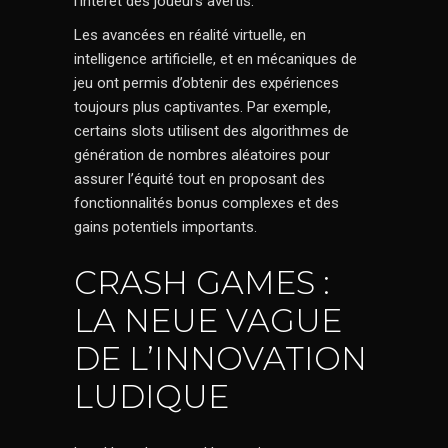
l’intérêt des joueurs avertis.
Les avancées en réalité virtuelle, en
intelligence artificielle, et en mécaniques de
jeu ont permis d’obtenir des expériences
toujours plus captivantes. Par exemple,
certains slots utilisent des algorithmes de
génération de nombres aléatoires pour
assurer l’équité tout en proposant des
fonctionnalités bonus complexes et des
gains potentiels importants.
CRASH GAMES :
LA NEUE VAGUE
DE L’INNOVATION
LUDIQUE