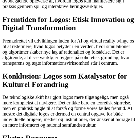
dybdegående oplevelse af, hvordan logos kan manifestere sig i
praksis gennem spil og interaktive læringsværktøjer.
Fremtiden for Logos: Etisk Innovation og
Digital Transformation
Fremadrettet vil udviklingen inden for AI og virtual reality tvinge os
til at redefinere, hvad logos betyder i en verden, hvor simulationer
og algoritmer skaber nye lag af rationalitet og forståelse. Det er
afgørende, at disse værktøjer bygges på solid etisk grundlag, hvor
transparens og ægte informationsvirksomhed står i centrum.
Konklusion: Logos som Katalysator for
Kulturel Forandring
De teknologiske skift har gjort logos mere tilgængeligt, men også
mere komplekst at navigere. Det er ikke bare en teoretisk størrelse,
men en praktisk nøgle til at forstå og forme vores fælles fremtid. At
mestre det digitale logos er dermed en central opgave for både
individuelle brugere, medier og institutioner, der ønsker at bidrage til
en mere informeret og rational samfundsstruktur.