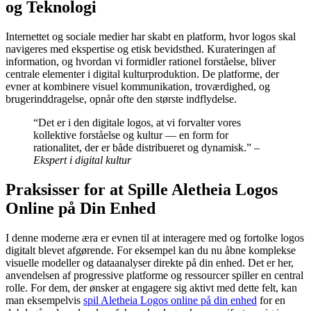
og Teknologi
Internettet og sociale medier har skabt en platform, hvor logos skal
navigeres med ekspertise og etisk bevidsthed. Kurateringen af
information, og hvordan vi formidler rationel forståelse, bliver
centrale elementer i digital kulturproduktion. De platforme, der
evner at kombinere visuel kommunikation, troværdighed, og
brugerinddragelse, opnår ofte den største indflydelse.
“Det er i den digitale logos, at vi forvalter vores
kollektive forståelse og kultur — en form for
rationalitet, der er både distribueret og dynamisk.” –
Ekspert i digital kultur
Praksisser for at Spille Aletheia Logos
Online på Din Enhed
I denne moderne æra er evnen til at interagere med og fortolke logos
digitalt blevet afgørende. For eksempel kan du nu åbne komplekse
visuelle modeller og dataanalyser direkte på din enhed. Det er her,
anvendelsen af progressive platforme og ressourcer spiller en central
rolle. For dem, der ønsker at engagere sig aktivt med dette felt, kan
man eksempelvis
spil Aletheia Logos online på din enhed
for en