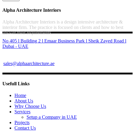
Alpha Architecture Interiors
Alpha Architecture Interiors is a design intensive architecture &
interiror firm. The practice is focused on clients and how to best
answer their requirements.
No 405 l Building 2 l Emaar Business Park l Sheik Zayed Road l
Dubai - UAE
sales@alphaarchitecture.ae
Usefull Links
Home
About Us
Why Choose Us
Services
Setup a Company in UAE
Projects
Contact Us