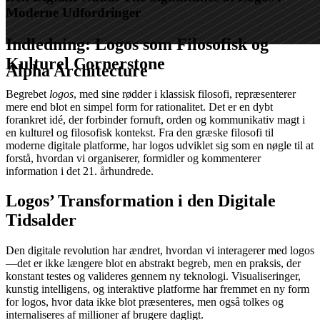
Moderne Udfordringer
Indledning: Logos som Filosofisk og
Kulturel Cornerstone
Alpha Architecture
Begrebet
logos
, med sine rødder i klassisk filosofi, repræsenterer
mere end blot en simpel form for rationalitet. Det er en dybt
forankret idé, der forbinder fornuft, orden og kommunikativ magt i
en kulturel og filosofisk kontekst. Fra den græske filosofi til
moderne digitale platforme, har logos udviklet sig som en nøgle til at
forstå, hvordan vi organiserer, formidler og kommenterer
information i det 21. århundrede.
Logos’ Transformation i den Digitale
Tidsalder
Den digitale revolution har ændret, hvordan vi interagerer med logos
—det er ikke længere blot en abstrakt begreb, men en praksis, der
konstant testes og valideres gennem ny teknologi. Visualiseringer,
kunstig intelligens, og interaktive platforme har fremmet en ny form
for logos, hvor data ikke blot præsenteres, men også tolkes og
internaliseres af millioner af brugere dagligt.