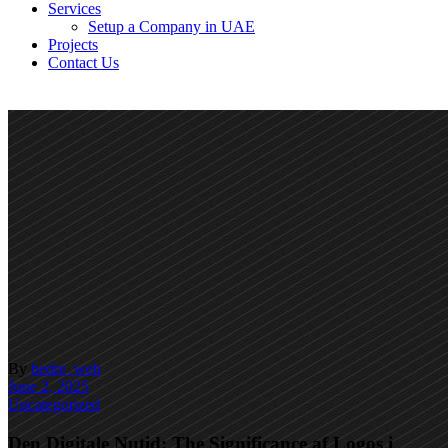
Services
Setup a Company in UAE
Projects
Contact Us
By
bedre_web
June 2, 2025
Uncategorized
Den Digitale Nutid: The Significance af Logos i