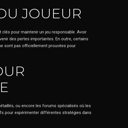
DU JOUEUR
t clés pour maintenir un jeu responsable. Avoir
évenir des pertes importantes. En outre, certains
ne sont pas officiellement prouvées pour
OUR
E
détaillés, ou encore les forums spécialisés où les
fs
pour expérimenter différentes stratégies dans