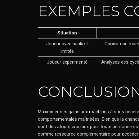
EXEMPLES C
Situation
Joueur avec bankroll
Choisir une machi
limitée
Joueur expérimenté
Analyses des cycle
CONCLUSIO
Maximiser ses gains aux machines à sous nécessit
comportementales maîtrisées. Bien que la chance
sont des atouts cruciaux pour toute personne s
comme ressource complémentaire pour accéder à de