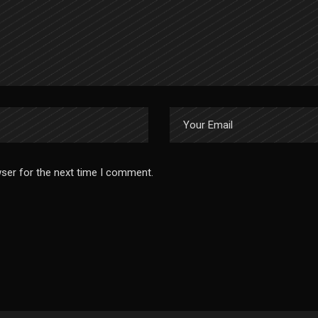
wser for the next time I comment.