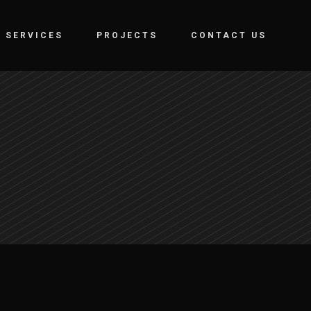
SERVICES
PROJECTS
CONTACT US