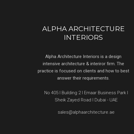
ALPHA ARCHITECTURE
INTERIORS
Alpha Architecture Interiors is a design
intensive architecture & interiror firm. The
practice is focused on clients and how to best
answer their requirements.
No 405 l Building 2 l Emaar Business Park l
Sheik Zayed Road l Dubai - UAE
sales@alphaarchitecture.ae