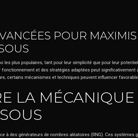
AVANCÉES POUR MAXIMIS
 SOUS
 les plus populaires, tant pour leur simplicité que pour leur potenti
 fonctionnement et des stratégies adaptées peut significativement 
pure, certains mécanismes et techniques peuvent influencer favorabl
 LA MÉCANIQUE
 SOUS
e à des générateurs de nombres aléatoires (RNG). Ces systèmes ga