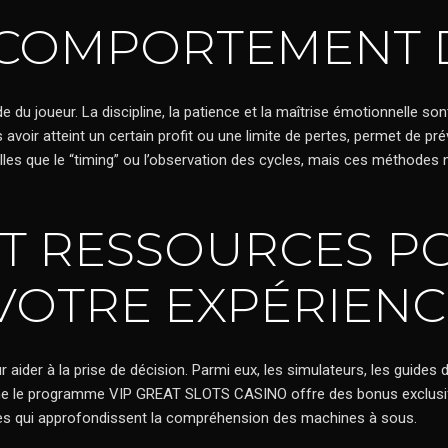
 COMPORTEMENT 
du joueur. La discipline, la patience et la maîtrise émotionnelle son
 avoir atteint un certain profit ou une limite de pertes, permet de pr
les que le “timing” ou l’observation des cycles, mais ces méthodes 
 ET RESSOURCES P
VOTRE EXPÉRIENC
 aider à la prise de décision. Parmi eux, les simulateurs, les guides 
me
le programme VIP GREAT SLOTS CASINO offre des bonus exclusi
ves qui approfondissent la compréhension des machines à sous.