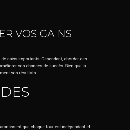
ER VOS GAINS
el de gains importants. Cependant, aborder ces
améliorer vos chances de succès. Bien que la
ement vos résultats.
 DES
rantissent que chaque tour est indépendant et