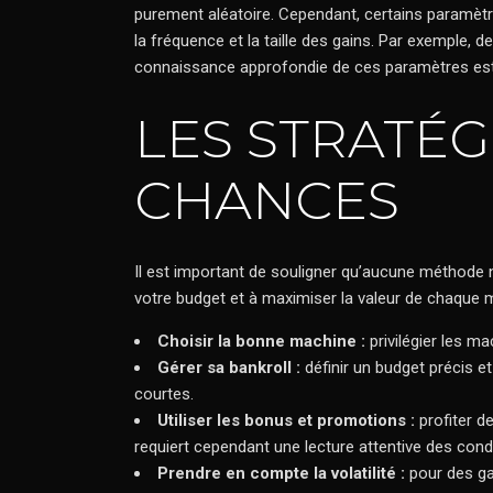
purement aléatoire. Cependant, certains paramètres
la fréquence et la taille des gains. Par exemple, 
connaissance approfondie de ces paramètres est e
LES STRATÉG
CHANCES
Il est important de souligner qu’aucune méthode n
votre budget et à maximiser la valeur de chaque m
Choisir la bonne machine :
privilégier les m
Gérer sa bankroll :
définir un budget précis e
courtes.
Utiliser les bonus et promotions :
profiter d
requiert cependant une lecture attentive des condit
Prendre en compte la volatilité :
pour des gai