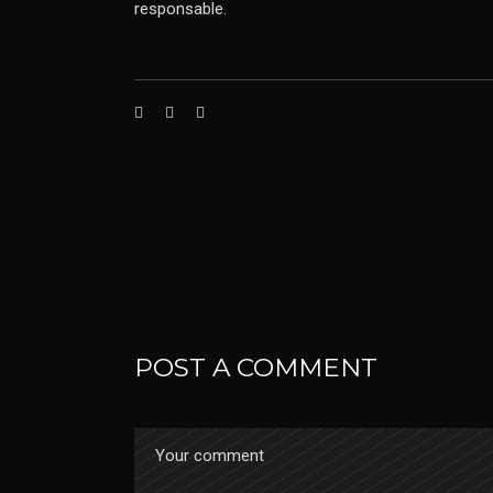
responsable.
POST A COMMENT