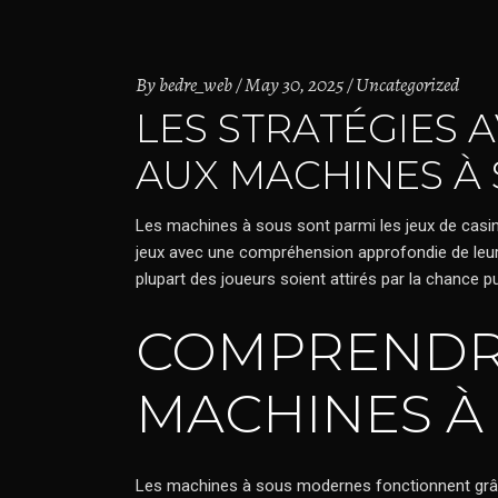
By
bedre_web
May 30, 2025
Uncategorized
LES STRATÉGIES 
AUX MACHINES À
Les machines à sous sont parmi les jeux de casino
jeux avec une compréhension approfondie de leur
plupart des joueurs soient attirés par la chance 
COMPRENDRE
MACHINES À
Les machines à sous modernes fonctionnent grâc