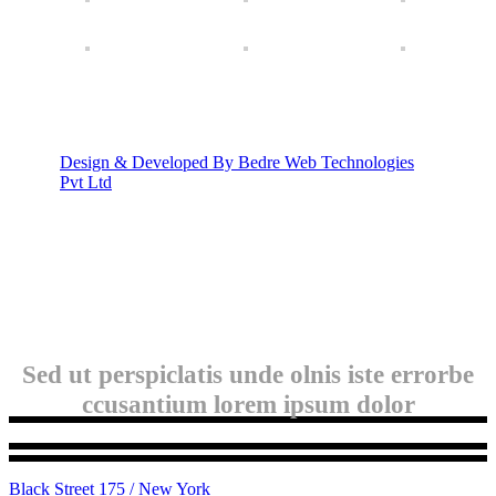
Design & Developed By Bedre Web Technologies
Pvt Ltd
Sed ut perspiclatis unde olnis iste errorbe
ccusantium lorem ipsum dolor
Black Street 175 / New York