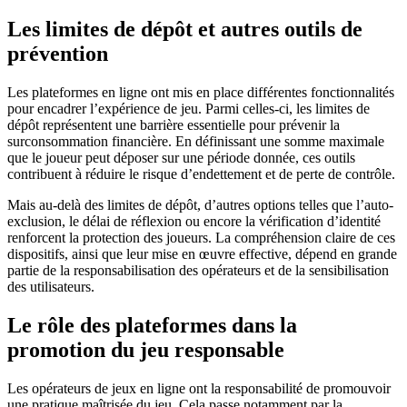
Les limites de dépôt et autres outils de
prévention
Les plateformes en ligne ont mis en place différentes fonctionnalités
pour encadrer l’expérience de jeu. Parmi celles-ci, les limites de
dépôt représentent une barrière essentielle pour prévenir la
surconsommation financière. En définissant une somme maximale
que le joueur peut déposer sur une période donnée, ces outils
contribuent à réduire le risque d’endettement et de perte de contrôle.
Mais au-delà des limites de dépôt, d’autres options telles que l’auto-
exclusion, le délai de réflexion ou encore la vérification d’identité
renforcent la protection des joueurs. La compréhension claire de ces
dispositifs, ainsi que leur mise en œuvre effective, dépend en grande
partie de la responsabilisation des opérateurs et de la sensibilisation
des utilisateurs.
Le rôle des plateformes dans la
promotion du jeu responsable
Les opérateurs de jeux en ligne ont la responsabilité de promouvoir
une pratique maîtrisée du jeu. Cela passe notamment par la