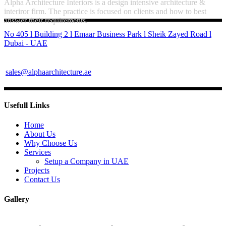
Alpha Architecture Interiors is a design intensive architecture &
interiror firm. The practice is focused on clients and how to best
answer their requirements.
No 405 l Building 2 l Emaar Business Park l Sheik Zayed Road l
Dubai - UAE
sales@alphaarchitecture.ae
Usefull Links
Home
About Us
Why Choose Us
Services
Setup a Company in UAE
Projects
Contact Us
Gallery