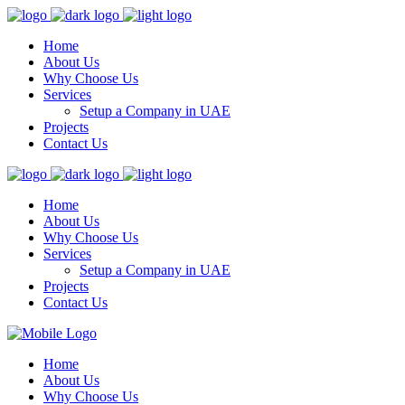
Home
About Us
Why Choose Us
Services
Setup a Company in UAE
Projects
Contact Us
Home
About Us
Why Choose Us
Services
Setup a Company in UAE
Projects
Contact Us
Home
About Us
Why Choose Us