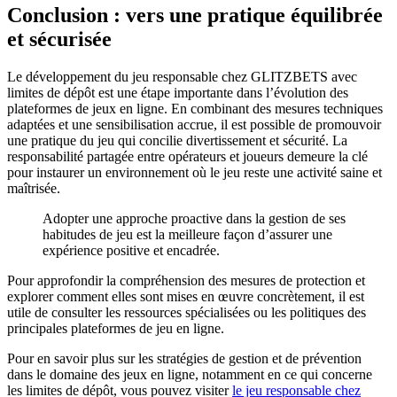
Conclusion : vers une pratique équilibrée
et sécurisée
Le développement du jeu responsable chez GLITZBETS avec
limites de dépôt est une étape importante dans l’évolution des
plateformes de jeux en ligne. En combinant des mesures techniques
adaptées et une sensibilisation accrue, il est possible de promouvoir
une pratique du jeu qui concilie divertissement et sécurité. La
responsabilité partagée entre opérateurs et joueurs demeure la clé
pour instaurer un environnement où le jeu reste une activité saine et
maîtrisée.
Adopter une approche proactive dans la gestion de ses
habitudes de jeu est la meilleure façon d’assurer une
expérience positive et encadrée.
Pour approfondir la compréhension des mesures de protection et
explorer comment elles sont mises en œuvre concrètement, il est
utile de consulter les ressources spécialisées ou les politiques des
principales plateformes de jeu en ligne.
Pour en savoir plus sur les stratégies de gestion et de prévention
dans le domaine des jeux en ligne, notamment en ce qui concerne
les limites de dépôt, vous pouvez visiter
le jeu responsable chez