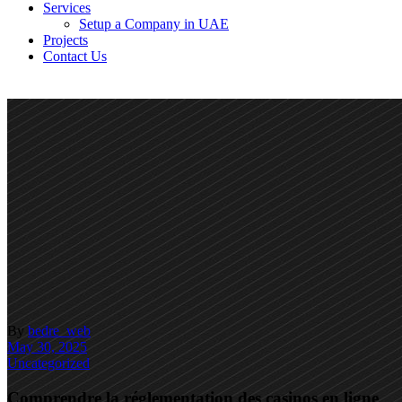
Services
Setup a Company in UAE
Projects
Contact Us
By
bedre_web
May 30, 2025
Uncategorized
Comprendre la réglementation des casinos en ligne