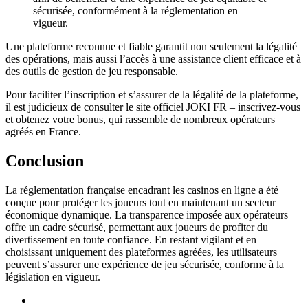
sécurisée, conformément à la réglementation en
vigueur.
Une plateforme reconnue et fiable garantit non seulement la légalité
des opérations, mais aussi l’accès à une assistance client efficace et à
des outils de gestion de jeu responsable.
Pour faciliter l’inscription et s’assurer de la légalité de la plateforme,
il est judicieux de consulter le site officiel JOKI FR – inscrivez-vous
et obtenez votre bonus, qui rassemble de nombreux opérateurs
agréés en France.
Conclusion
La réglementation française encadrant les casinos en ligne a été
conçue pour protéger les joueurs tout en maintenant un secteur
économique dynamique. La transparence imposée aux opérateurs
offre un cadre sécurisé, permettant aux joueurs de profiter du
divertissement en toute confiance. En restant vigilant et en
choisissant uniquement des plateformes agréées, les utilisateurs
peuvent s’assurer une expérience de jeu sécurisée, conforme à la
législation en vigueur.