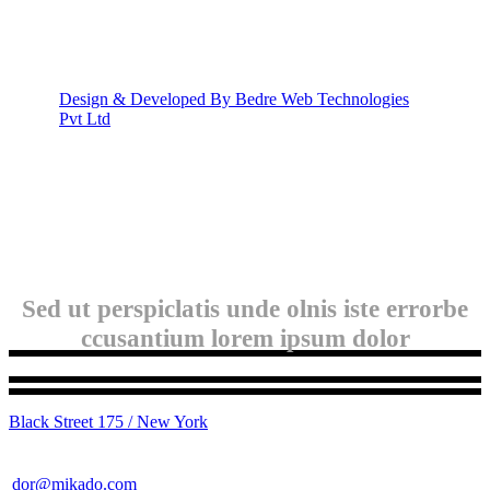
Design & Developed By Bedre Web Technologies
Pvt Ltd
Sed ut perspiclatis unde olnis iste errorbe
ccusantium lorem ipsum dolor
Black Street 175 / New York
dor@mikado.com