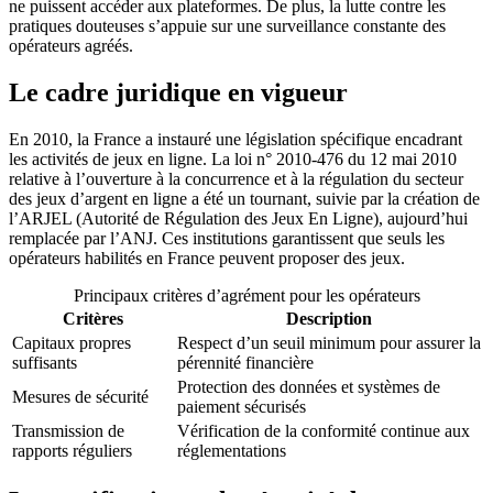
ne puissent accéder aux plateformes. De plus, la lutte contre les
pratiques douteuses s’appuie sur une surveillance constante des
opérateurs agréés.
Le cadre juridique en vigueur
En 2010, la France a instauré une législation spécifique encadrant
les activités de jeux en ligne. La loi n° 2010-476 du 12 mai 2010
relative à l’ouverture à la concurrence et à la régulation du secteur
des jeux d’argent en ligne a été un tournant, suivie par la création de
l’ARJEL (Autorité de Régulation des Jeux En Ligne), aujourd’hui
remplacée par l’ANJ. Ces institutions garantissent que seuls les
opérateurs habilités en France peuvent proposer des jeux.
Principaux critères d’agrément pour les opérateurs
Critères
Description
Capitaux propres
Respect d’un seuil minimum pour assurer la
suffisants
pérennité financière
Protection des données et systèmes de
Mesures de sécurité
paiement sécurisés
Transmission de
Vérification de la conformité continue aux
rapports réguliers
réglementations