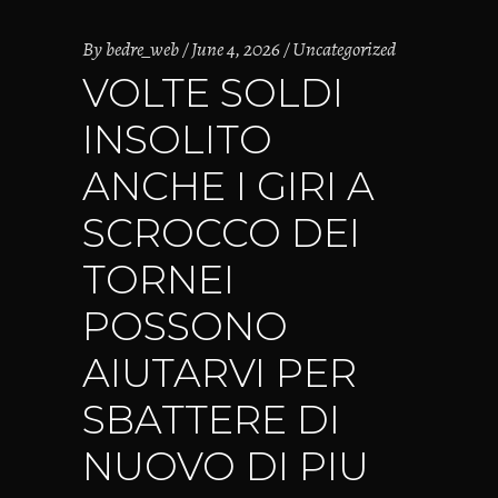
By
bedre_web
June 4, 2026
Uncategorized
VOLTE SOLDI
INSOLITO
ANCHE I GIRI A
SCROCCO DEI
TORNEI
POSSONO
AIUTARVI PER
SBATTERE DI
NUOVO DI PIU