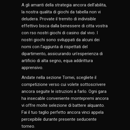
A gli amanti della strategia ancora dell’abilita,
la nostra qualita di giochi da tabella non vi
deludera. Provate il tremito di indivisible
effettivo bisca dalla benessere di citta vostra
con rso nostri giochi di casino dal vivo. I
nostri giochi sono sviluppati da alcuni dei
nomi con l’aggiunta di rispettati del
dipartimento, assicurando un’esperienza di
artificio di alta segno, equa addirittura
apprensivo.
Andate nella sezione Tornei, scegliete il
competizione verso cui volete sottoscrivere
ancora seguite le istruzioni a farlo. Ogni gara
ha insecable conveniente montepremi ancora
vi offre molte selezione di battere alquanto.
Fai il tuo taglio perfetto ancora vinci appela
percepibile durante presente seducente
torneo.