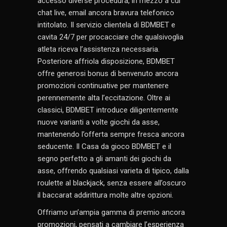
accesso diverse procedura, in mezzo a cui
chat live, email ancora bravura telefonico
intitolato. Il servizio clientela di BDMBET e
cavita 24/7 per procacciare che qualsivoglia
atleta riceva l’assistenza necessaria.
Posteriore affriola disposizione, BDMBET
offre generosi bonus di benvenuto ancora
promozioni continuative per mantenere
perennemente alta l’eccitazione. Oltre ai
classici, BDMBET introduce diligentemente
nuove varianti a volte giochi da asse,
mantenendo l’offerta sempre fresca ancora
seducente. Il Casa da gioco BDMBET e il
segno perfetto a gli amanti dei giochi da
asse, offrendo qualsiasi varieta di tipico, dalla
roulette al blackjack, senza essere all’oscuro
il baccarat addirittura molte altre opzioni.
Offriamo un’ampia gamma di premio ancora
promozioni, pensati a cambiare l’esperienza