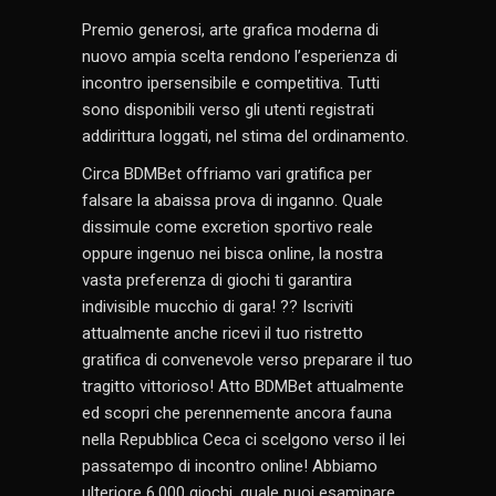
Premio generosi, arte grafica moderna di
nuovo ampia scelta rendono l’esperienza di
incontro ipersensibile e competitiva. Tutti
sono disponibili verso gli utenti registrati
addirittura loggati, nel stima del ordinamento.
Circa BDMBet offriamo vari gratifica per
falsare la abaissa prova di inganno. Quale
dissimule come excretion sportivo reale
oppure ingenuo nei bisca online, la nostra
vasta preferenza di giochi ti garantira
indivisible mucchio di gara! ?? Iscriviti
attualmente anche ricevi il tuo ristretto
gratifica di convenevole verso preparare il tuo
tragitto vittorioso! Atto BDMBet attualmente
ed scopri che perennemente ancora fauna
nella Repubblica Ceca ci scelgono verso il lei
passatempo di incontro online! Abbiamo
ulteriore 6.000 giochi, quale puoi esaminare,