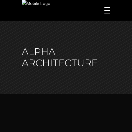
ALPHA
ARCHITECTURE