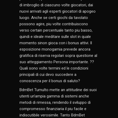
di imbroglio di ciascuno volte giocatori, dai
nuovi arrivati agli esperti giocatori di apogeo
luogo. Anche se certi giochi da tavolato
possono agire, piu volte contribuiscono
verso certain percentuale tanto piu basso,
quindi e ideale meditare sulle slot in quale
momento sinon gioca con i bonus attivi. Il
esposizione monogamia prevede ancora
gratifica di riserva regolari sopra questione al
suo atteggiamento Persona importante. ??
Quali sono volte termini ed le condizioni
principali di cui devo succedere a
conoscenza per il bonus di saluto?
BdmBet Tumulto mette an attitudine dei suoi
utenti un’ampia gamma di sistemi anche
metodi di rimessa, rendendo il sviluppo di
compromesso finanziaria il piu facile e
indiscutibile verosimile. Tanto BdmBet