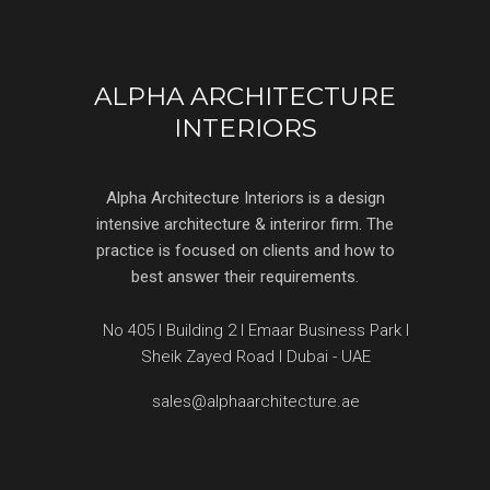
ALPHA ARCHITECTURE
INTERIORS
Alpha Architecture Interiors is a design
intensive architecture & interiror firm. The
practice is focused on clients and how to
best answer their requirements.
No 405 l Building 2 l Emaar Business Park l
Sheik Zayed Road l Dubai - UAE
sales@alphaarchitecture.ae