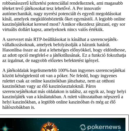
robbanásszerű kifizetési potenciállal rendelkeznek, ami magasabb
téteket tevő játékosokat tesz lehetővé. A Per innovatív
autómechanikát, nagy nyerési potenciált és egyedi megoldásokat
kínál, amelyek megkülönböztetik őket egymástól. A legjobb online
kaszinójátékokat keresed most? Amikor elkezdesz játszani, egy sor
virtuális dollárt kapsz, amelyeknek nincs valós értékük.
A szervezet más RTP-beállításokat is kínálhat a szerencsejáték-
vállalkozásoknak, amelyek befolyásolják a házunk határát.
Hasonlítsa össze az árat a lehetséges előnyökkel, hogy eldönthesse,
az adott opció megfelel-e a játékstílusának. Ez a funkció fokozhatja
az izgalmat, de nagyobb előzetes befektetést igényel.
A játékoldalak legelismertebb 100%-ban ingyenes szerencsejátékai
között kétségtelenül ott van a póker. Ne feledd, hogy ingyenes
rulettet csak az online kaszinókban játszhatsz, nem az otthoni
kaszinókban vagy az élő kaszinóasztaloknál. Páros
szerencsejátékokat más oldalakon is találsz, az egyik az, hogy helyi
kaszinójáték van a kínálatukban. A rulett változataiban népszerű a
helyi kaszinókban, a legtöbb online kaszinóban és még az élő
hálószobákban is.