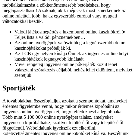
mobilalkalmazást a zökkenőmentesebb betöltéshez, hogy
megtapasztalhasd! Azoknak, akik még csak most ismerkednek az
online ruletttel, jobb, ha az egyszerűbb európai vagy nyugati
változatokkal kezdik.
Valódi játékosmegértés a luxemburgi online kaszinókról ➤
Teljes lista a valódi pénznemekben…
Az online nyerőgépek valószínűleg a legnépszerűbb demó
kaszinójátékokat próbálják ki.
Az LCB egy helyen kínálja Önnek az ingyenes online helyi
kaszinójátékok legnagyobb kínálatát.
Mivel rengeteg ingyenes online pókerjáték közül lehet
választani szórakozás céljából, nehéz lehet eldönteni, melyiket
szeretjük.
Sportjáték
A továbbiakban összefoglaljuk azokat a szempontokat, amelyeket
érdemes figyelembe venni, hogy mikor érdemes kipróbálni az
ingyenes online nyerőgépeket, hogy felfedezhesd a legjobbakat.
Több mint 5 100 000 online nyerőgépet találsz, amelyeket
ingyenesen kipróbálhatsz, szoftver letöltésétől vagy telepítésétől
függetlenül. Weboldalunk igyekszik ezt elkerülni,
kötelezettségmentes ingyenes online kikötőket kínálva. Beszéljünk