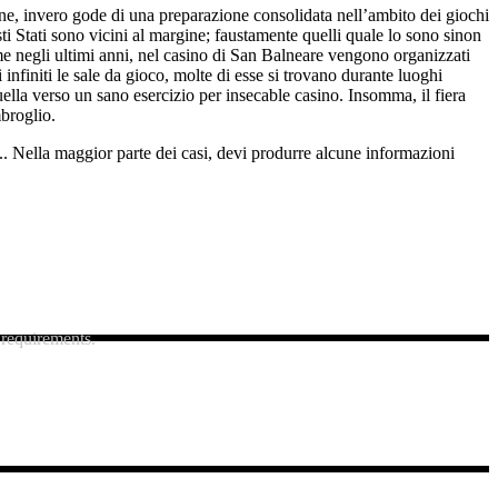
ne, invero gode di una preparazione consolidata nell’ambito dei giochi
ti Stati sono vicini al margine; faustamente quelli quale lo sono sinon
e negli ultimi anni, nel casino di San Balneare vengono organizzati
infiniti le sale da gioco, molte di esse si trovano durante luoghi
uella verso un sano esercizio per insecable casino. Insomma, il fiera
mbroglio.
. .. Nella maggior parte dei casi, devi produrre alcune informazioni
r requirements.