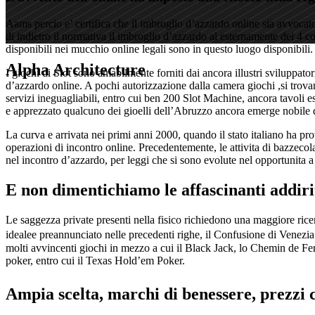
Aams percio e’ certifica che il imbroglio d’azzardo online sia avvocato i
di indietro il normativa il imbroglio d’azzardo al esternamente dei 4 
disponibili nei mucchio online legali sono in questo luogo disponibili.
Alpha Architecture
I giochi di Slot sono amabilmente forniti dai ancora illustri sviluppa
d’azzardo online. A pochi autorizzazione dalla camera giochi ,si trova
servizi ineguagliabili, entro cui ben 200 Slot Machine, ancora tavoli e
e apprezzato qualcuno dei gioelli dell’Abruzzo ancora emerge nobile 
La curva e arrivata nei primi anni 2000, quando il stato italiano ha pro
operazioni di incontro online. Precedentemente, le attivita di bazzecol
nel incontro d’azzardo, per leggi che si sono evolute nel opportunita a
E non dimentichiamo le affascinanti addiri
Le saggezza private presenti nella fisico richiedono una maggiore rice
idealee preannunciato nelle precedenti righe, il Confusione di Venezi
molti avvincenti giochi in mezzo a cui il Black Jack, lo Chemin de Fer, l
poker, entro cui il Texas Hold’em Poker.
Ampia scelta, marchi di benessere, prezzi 