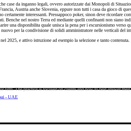
oche case da inganno legali, ovvero autorizzate dai Monopoli di Situazio
Francia, Austria anche Slovenia, eppure non tutti i casa da gioco di ques
o certamente interessanti. Pressappoco poker, sinon deve ricordare com
nati. Benche nel nostro Terra ed mediante quelli confinanti non siano indi 
iarire una disponibilita quale unisca la pena per i escursionismo verso q
di nuovo per la condivisione di solidi amministratore nelle verticali del i
ci nel 2025, e attivo istruzione ad esempio la selezione e tanto contenuta
iror firm. The practice is focused on clients and how to best answer thei
ubai - UAE