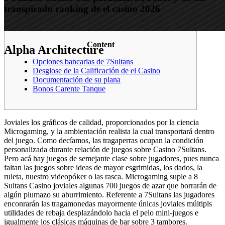
transpirado ranking de el casino 2026
Content
Alpha Architecture
Opciones bancarias de ⁦7S⁩ultans
Desglose de la Calificación de el Casino
Documentación de su plana
Bonos Carente Tanque
Joviales los gráficos de calidad, proporcionados por la ciencia
Microgaming, y la ambientación realista la cual transportará dentro
del juego. Como decíamos, las tragaperras ocupan la condición
personalizada durante relación de juegos sobre Casino 7Sultans.
Pero acá hay juegos de semejante clase sobre jugadores, pues nunca
faltan las juegos sobre ideas de mayor esgrimidas, los dados, la
ruleta, nuestro videopóker o las rasca.
Microgaming suple a 8
Sultans Casino joviales algunas 700 juegos de azar que borrarán de
algún plumazo su aburrimiento. Referente a 7Sultans las jugadores
enconrarán las tragamonedas mayormente únicas joviales múltipls
utilidades de rebaja desplazándolo hacia el pelo mini-juegos e
igualmente los clásicas máquinas de bar sobre 3 tambores.