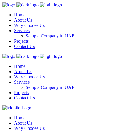
Home
About Us
Why Choose Us
Services
Setup a Company in UAE
Projects
Contact Us
Home
About Us
Why Choose Us
Services
Setup a Company in UAE
Projects
Contact Us
Home
About Us
Why Choose Us