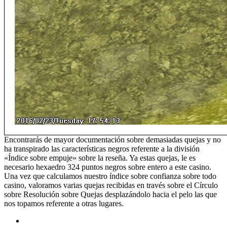
Encontrarás de mayor documentación sobre demasiadas quejas y no
ha transpirado las características negros referente a la división
«Índice sobre empuje» sobre la reseña. Ya estas quejas, le es
necesario hexaedro 324 puntos negros sobre entero a este casino.
Una vez que calculamos nuestro índice sobre confianza sobre todo
casino, valoramos varias quejas recibidas en través sobre el Círculo
sobre Resolución sobre Quejas desplazándolo hacia el pelo las que
nos topamos referente a otras lugares.