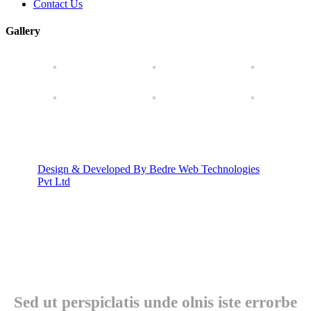
Contact Us
Gallery
Design & Developed By Bedre Web Technologies
Pvt Ltd
Sed ut perspiclatis unde olnis iste errorbe