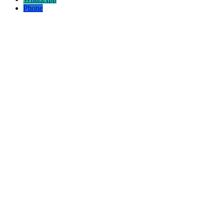
Phone