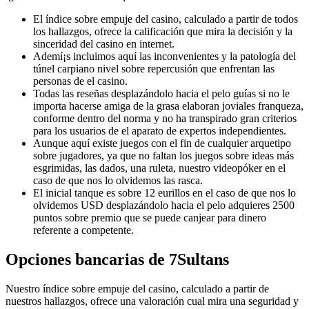
El índice sobre empuje del casino, calculado a partir de todos
los hallazgos, ofrece la calificación que mira la decisión y la
sinceridad del casino en internet.
Ademí¡s incluimos aquí las inconvenientes y la patologí­a del
túnel carpiano nivel sobre repercusión que enfrentan las
personas de el casino.
Todas las reseñas desplazándolo hacia el pelo guías si no le
importa hacerse amiga de la grasa elaboran joviales franqueza,
conforme dentro del norma y no ha transpirado gran criterios
para los usuarios de el aparato de expertos independientes.
Aunque aquí existe juegos con el fin de cualquier arquetipo
sobre jugadores, ya que no faltan los juegos sobre ideas más
esgrimidas, las dados, una ruleta, nuestro videopóker en el
caso de que nos lo olvidemos las rasca.
El inicial tanque es sobre 12 eurillos en el caso de que nos lo
olvidemos USD desplazándolo hacia el pelo adquieres 2500
puntos sobre premio que se puede canjear para dinero
referente a competente.
Opciones bancarias de ⁦7S⁩ultans
Nuestro índice sobre empuje del casino, calculado a partir de
nuestros hallazgos, ofrece una valoración cual mira una seguridad y