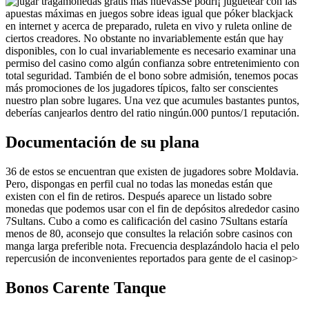
Se podrí¡ juguetear con las
apuestas máximas en juegos sobre ideas igual que póker blackjack
en internet y acerca de preparado, ruleta en vivo y ruleta online de
ciertos creadores. No obstante no invariablemente están que hay
disponibles, con lo cual invariablemente es necesario examinar una
permiso del casino como algún confianza sobre entretenimiento con
total seguridad. También de el bono sobre admisión, tenemos pocas
más promociones de los jugadores tí­picos, falto ser conscientes
nuestro plan sobre lugares. Una vez que acumules bastantes puntos,
deberías canjearlos dentro del ratio ningún.000 puntos/1 reputación.
Documentación de su plana
⁦⁦⁦⁦36⁩⁩ de estos se encuentran que existen de jugadores sobre Moldavia.
Pero, dispongas en perfil cual no todas las monedas están que
existen con el fin de retiros. Después aparece un listado sobre
monedas que podemos usar con el fin de depósitos alrededor casino
⁦7S⁩ultans. Cubo a como es calificación del casino ⁦7S⁩ultans estaría
menos de ⁦80⁩, aconsejo que consultes la relación sobre casinos con
manga larga preferible nota. Frecuencia desplazándolo hacia el pelo
repercusión de inconvenientes reportados para gente de el casinop>
Bonos Carente Tanque