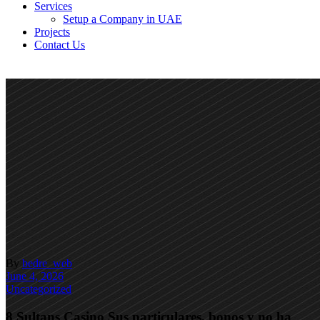
Services
Setup a Company in UAE
Projects
Contact Us
By
bedre_web
June 4, 2026
Uncategorized
8 Sultans Casino Sus particulares, bonos y no ha