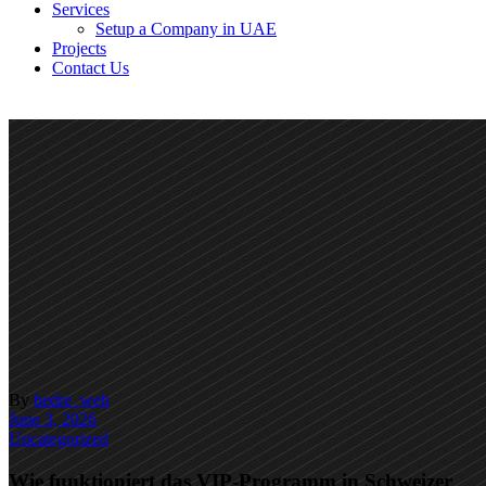
Services
Setup a Company in UAE
Projects
Contact Us
By
bedre_web
June 3, 2026
Uncategorized
Wie funktioniert das VIP-Programm in Schweizer