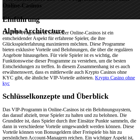
Online-Casinos
Einführung
Alpha Architecture
Das VIP-Programm in Schweizer Online-Casinos ist ein
entscheidender Aspekt für erfahrene Spieler, die ihre
Glücksspielerfahrung maximieren möchten. Diese Programme
bieten exklusive Vorteile und Belohnungen, die über die regulären
Angebote hinausgehen. Für viele Spieler ist es wichtig, die
Funktionsweise dieser Programme zu verstehen, um die besten
Entscheidungen zu treffen. In diesem Zusammenhang ist es auch
erwähnenswert, dass es mittlerweile auch Krypto Casinos ohne
KYC gibt, die ähnliche VIP-Vorteile anbieten.
Krypto Casino ohne
kyc
Schlüsselkonzepte und Überblick
Das VIP-Programm in Online-Casinos ist ein Belohnungssystem,
das darauf abzielt, treue Spieler zu halten und zu belohnen. Die
Grundidee ist, dass Spieler durch ihre Einsätze Punkte sammeln, die
dann in verschiedene Vorteile umgewandelt werden können. Diese
Vorteile können von Bonusgeldern über Freispiele bis hin zu
persönlichen Account-Managern reichen. Ein wichtiger Aspekt ist,