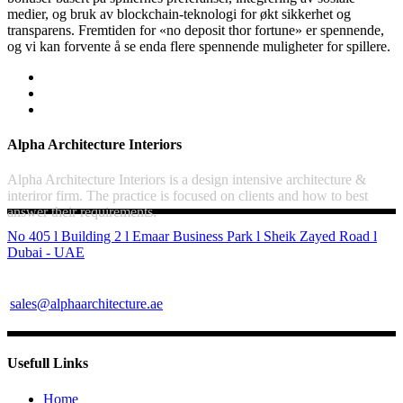
medier, og bruk av blockchain-teknologi for økt sikkerhet og
transparens. Fremtiden for «no deposit thor fortune» er spennende,
og vi kan forvente å se enda flere spennende muligheter for spillere.
Alpha Architecture Interiors
Alpha Architecture Interiors is a design intensive architecture &
interiror firm. The practice is focused on clients and how to best
answer their requirements.
No 405 l Building 2 l Emaar Business Park l Sheik Zayed Road l
Dubai - UAE
sales@alphaarchitecture.ae
Usefull Links
Home