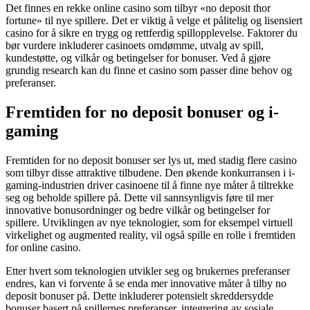
Det finnes en rekke online casino som tilbyr «no deposit thor
fortune» til nye spillere. Det er viktig å velge et pålitelig og lisensiert
casino for å sikre en trygg og rettferdig spillopplevelse. Faktorer du
bør vurdere inkluderer casinoets omdømme, utvalg av spill,
kundestøtte, og vilkår og betingelser for bonuser. Ved å gjøre
grundig research kan du finne et casino som passer dine behov og
preferanser.
Fremtiden for no deposit bonuser og i-
gaming
Fremtiden for no deposit bonuser ser lys ut, med stadig flere casino
som tilbyr disse attraktive tilbudene. Den økende konkurransen i i-
gaming-industrien driver casinoene til å finne nye måter å tiltrekke
seg og beholde spillere på. Dette vil sannsynligvis føre til mer
innovative bonusordninger og bedre vilkår og betingelser for
spillere. Utviklingen av nye teknologier, som for eksempel virtuell
virkelighet og augmented reality, vil også spille en rolle i fremtiden
for online casino.
Etter hvert som teknologien utvikler seg og brukernes preferanser
endres, kan vi forvente å se enda mer innovative måter å tilby no
deposit bonuser på. Dette inkluderer potensielt skreddersydde
bonuser basert på spillernes preferanser, integrering av sosiale