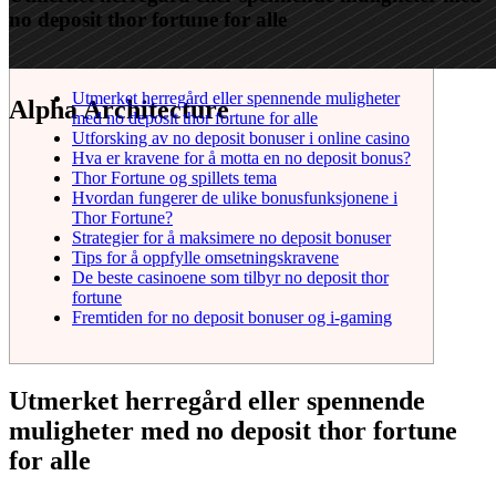
no deposit thor fortune for alle
Utmerket herregård eller spennende muligheter
Alpha Architecture
med no deposit thor fortune for alle
Utforsking av no deposit bonuser i online casino
Hva er kravene for å motta en no deposit bonus?
Thor Fortune og spillets tema
Hvordan fungerer de ulike bonusfunksjonene i
Thor Fortune?
Strategier for å maksimere no deposit bonuser
Tips for å oppfylle omsetningskravene
De beste casinoene som tilbyr no deposit thor
fortune
Fremtiden for no deposit bonuser og i-gaming
Utmerket herregård eller spennende
muligheter med no deposit thor fortune
for alle