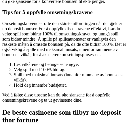
du øke sjansene for å konvertere bonusen til ekte penger.
Tips for å oppfylle omsetningskravene
Omsetningskravene er ofte den største utfordringen når det gjelder
no deposit bonuser. For å oppfylle disse kravene effektivt, bør du
velge spill som bidrar 100% til omsetningskravet, og unngå spill
som bidrar mindre. Å spille på spilleautomater er vanligvis den
raskeste måten å omsette bonusen på, da de ofte bidrar 100%. Det er
også viktig å spille med maksimal innsats, innenfor rammene av
bonusens vilkår, for å akselerere omsetningsprosessen.
Les vilkårene og betingelsene nøye.
Velg spill med 100% bidrag.
Spill med maksimal innsats (innenfor rammene av bonusens
vilkår).
Hold deg innenfor budsjettet.
Ved å følge disse tipsene kan du øke sjansene for å oppfylle
omsetningskravene og ta ut gevinstene dine.
De beste casinoene som tilbyr no deposit
thor fortune