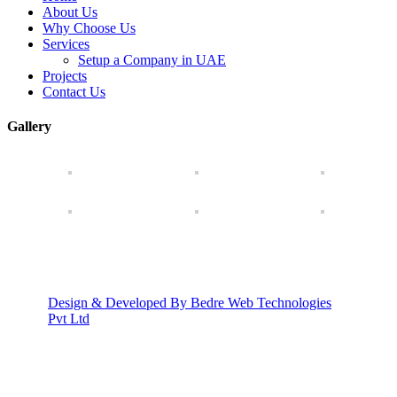
About Us
Why Choose Us
Services
Setup a Company in UAE
Projects
Contact Us
Gallery
Design & Developed By Bedre Web Technologies
Pvt Ltd