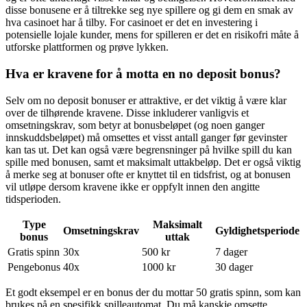
disse bonusene er å tiltrekke seg nye spillere og gi dem en smak av
hva casinoet har å tilby. For casinoet er det en investering i
potensielle lojale kunder, mens for spilleren er det en risikofri måte å
utforske plattformen og prøve lykken.
Hva er kravene for å motta en no deposit bonus?
Selv om no deposit bonuser er attraktive, er det viktig å være klar
over de tilhørende kravene. Disse inkluderer vanligvis et
omsetningskrav, som betyr at bonusbeløpet (og noen ganger
innskuddsbeløpet) må omsettes et visst antall ganger før gevinster
kan tas ut. Det kan også være begrensninger på hvilke spill du kan
spille med bonusen, samt et maksimalt uttakbeløp. Det er også viktig
å merke seg at bonuser ofte er knyttet til en tidsfrist, og at bonusen
vil utløpe dersom kravene ikke er oppfylt innen den angitte
tidsperioden.
Type
Maksimalt
Omsetningskrav
Gyldighetsperiode
bonus
uttak
Gratis spinn
30x
500 kr
7 dager
Pengebonus
40x
1000 kr
30 dager
Et godt eksempel er en bonus der du mottar 50 gratis spinn, som kan
brukes på en spesifikk spilleautomat. Du må kanskje omsette