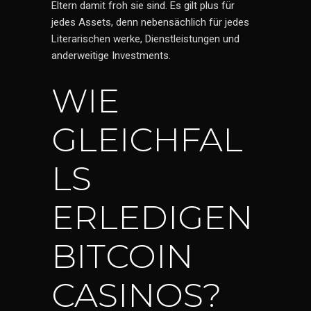
Eltern damit froh sie sind. Es gilt plus für
jedes Assets, denn nebensächlich für jedes
Literarischen werke, Dienstleistungen und
anderweitige Investments.
WIE
GLEICHFAL
LS
ERLEDIGEN
BITCOIN
CASINOS?