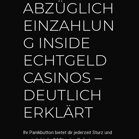
ABZÜGLICH
EINZAHLUN
G INSIDE
ECHTGELD
CASINOS –
DEUTLICH
ERKLÄRT
Ihr Panikbutton bietet dir jederzeit Sturz und