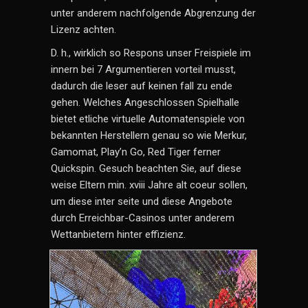
unter anderem nachfolgende Abgrenzung der
Lizenz achten.
D. h., wirklich so Respons unser Freispiele im
innern bei 7 Argumentieren vorteil musst,
dadurch die leser auf keinen fall zu ende
gehen. Welches Angeschlossen Spielhalle
bietet etliche virtuelle Automatenspiele von
bekannten Herstellern genau so wie Merkur,
Gamomat, Play’n Go, Red Tiger ferner
Quickspin. Gesuch beachten Sie, auf diese
weise Eltern min. xviii Jahre alt coeur sollen,
um diese inter seite und diese Angebote
durch Erreichbar-Casinos unter anderem
Wettanbietern hinter effizienz.