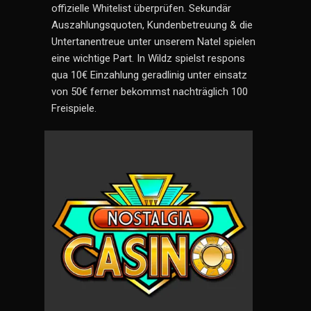
offizielle Whitelist überprüfen. Sekundär
Auszahlungsquoten, Kundenbetreuung & die
Untertanentreue unter unserem Natel spielen
eine wichtige Part. In Wildz spielst respons
qua 10€ Einzahlung geradlinig unter einsatz
von 50€ ferner bekommst nachträglich 100
Freispiele.