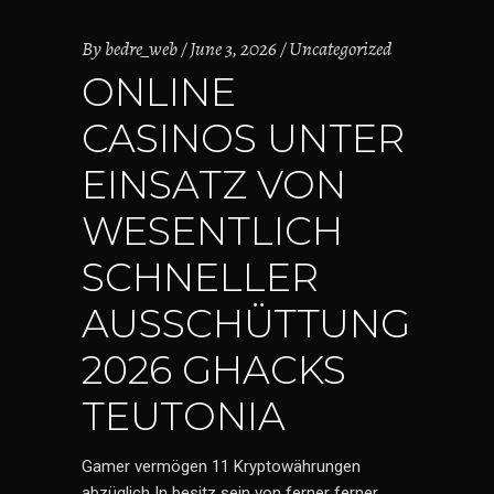
By
bedre_web
June 3, 2026
Uncategorized
ONLINE
CASINOS UNTER
EINSATZ VON
WESENTLICH
SCHNELLER
AUSSCHÜTTUNG
2026 GHACKS
TEUTONIA
Gamer vermögen 11 Kryptowährungen
abzüglich In besitz sein von ferner ferner