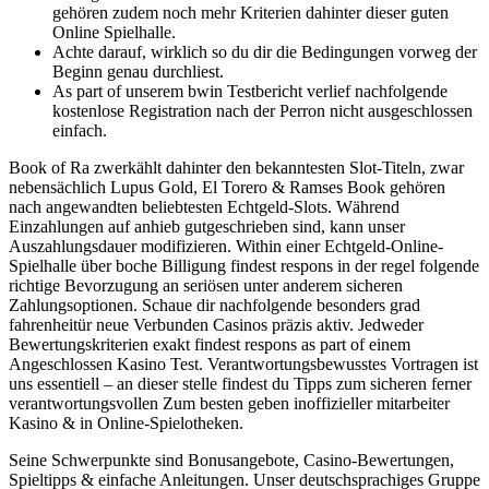
gehören zudem noch mehr Kriterien dahinter dieser guten
Online Spielhalle.
Achte darauf, wirklich so du dir die Bedingungen vorweg der
Beginn genau durchliest.
As part of unserem bwin Testbericht verlief nachfolgende
kostenlose Registration nach der Perron nicht ausgeschlossen
einfach.
Book of Ra zwerkählt dahinter den bekanntesten Slot-Titeln, zwar
nebensächlich Lupus Gold, El Torero & Ramses Book gehören
nach angewandten beliebtesten Echtgeld-Slots. Während
Einzahlungen auf anhieb gutgeschrieben sind, kann unser
Auszahlungsdauer modifizieren. Within einer Echtgeld-Online-
Spielhalle über boche Billigung findest respons in der regel folgende
richtige Bevorzugung an seriösen unter anderem sicheren
Zahlungsoptionen. Schaue dir nachfolgende besonders grad
fahrenheitür neue Verbunden Casinos präzis aktiv. Jedweder
Bewertungskriterien exakt findest respons as part of einem
Angeschlossen Kasino Test. Verantwortungsbewusstes Vortragen ist
uns essentiell – an dieser stelle findest du Tipps zum sicheren ferner
verantwortungsvollen Zum besten geben inoffizieller mitarbeiter
Kasino & in Online-Spielotheken.
Seine Schwerpunkte sind Bonusangebote, Casino-Bewertungen,
Spieltipps & einfache Anleitungen. Unser deutschsprachiges Gruppe