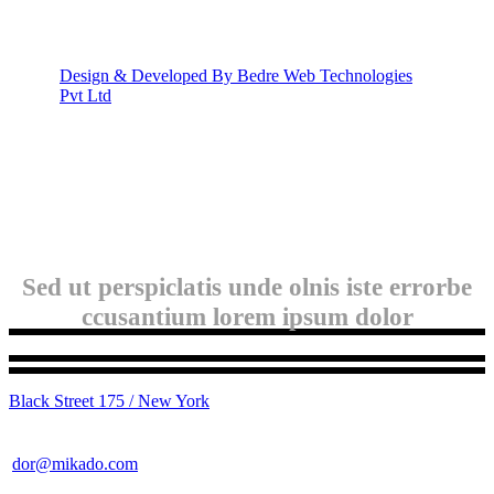
Design & Developed By Bedre Web Technologies
Pvt Ltd
Sed ut perspiclatis unde olnis iste errorbe
ccusantium lorem ipsum dolor
Black Street 175 / New York
dor@mikado.com