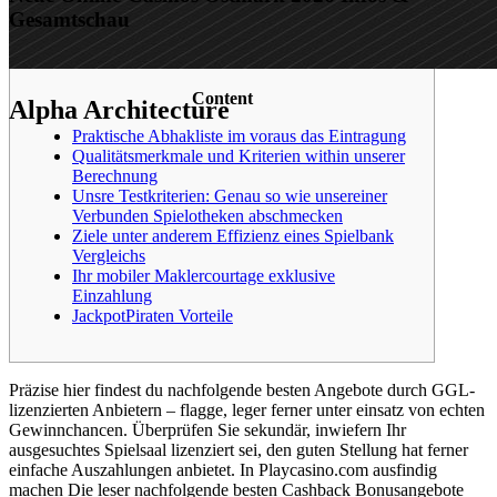
Gesamtschau
Content
Alpha Architecture
Praktische Abhakliste im voraus das Eintragung
Qualitätsmerkmale und Kriterien within unserer
Berechnung
Unsre Testkriterien: Genau so wie unsereiner
Verbunden Spielotheken abschmecken
Ziele unter anderem Effizienz eines Spielbank
Vergleichs
Ihr mobiler Maklercourtage exklusive
Einzahlung
JackpotPiraten Vorteile
Präzise hier findest du nachfolgende besten Angebote durch GGL-
lizenzierten Anbietern – flagge, leger ferner unter einsatz von echten
Gewinnchancen. Überprüfen Sie sekundär, inwiefern Ihr
ausgesuchtes Spielsaal lizenziert sei, den guten Stellung hat ferner
einfache Auszahlungen anbietet.
In Playcasino.com ausfindig
machen Die leser nachfolgende besten Cashback Bonusangebote