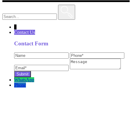
Search
for:
↓
Contact Us
Contact Form
WhatsApp
Phone