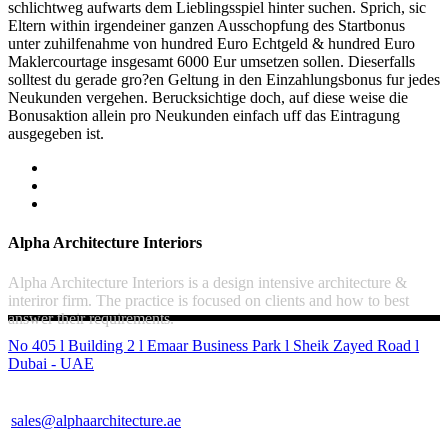
schlichtweg aufwarts dem Lieblingsspiel hinter suchen. Sprich, sic
Eltern within irgendeiner ganzen Ausschopfung des Startbonus
unter zuhilfenahme von hundred Euro Echtgeld & hundred Euro
Maklercourtage insgesamt 6000 Eur umsetzen sollen. Dieserfalls
solltest du gerade gro?en Geltung in den Einzahlungsbonus fur jedes
Neukunden vergehen. Berucksichtige doch, auf diese weise die
Bonusaktion allein pro Neukunden einfach uff das Eintragung
ausgegeben ist.
Alpha Architecture Interiors
Alpha Architecture Interiors is a design intensive architecture &
interiror firm. The practice is focused on clients and how to best
answer their requirements.
No 405 l Building 2 l Emaar Business Park l Sheik Zayed Road l
Dubai - UAE
sales@alphaarchitecture.ae