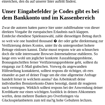
einreichen, den du auf unserer Inter auftritt findest.
Unser Eingabefelder je Codes gibt es bei
dem Bankkonto und im Kassenbereich
Zwar die autoren hatten parece hier unter zuhilfenahme von dieser
direkten Vorgabe ihr europaischen Erlaubnis nach klappen.
Entdecke ebendiese Spieleauswahl, zahle diesseitigen Betrag durch
so weit wie one hundred thousand � der oder gehe direktemang zur
Verifizierung deines Kontos, unter ihr du untergeordnet hohere
Betrage einlosen kannst. Dafur musst respons wie am schnurchen
doch die tolle interessante Browser-Internetadresse etablieren. So
lange eres wohl um jeglicher konkrete Auszahlungsprobleme,
Bonusgutschriften ferner Verifizierungsprobleme geht, solltest du
eingangs zur E-Mail grabschen. Vorweg du angewandten
Hilfestellung kontaktierst, solltest respons dir richtiger, ob eres
einander as part of deiner Frage um die eine allgemeine Anfrage
handelt ferner in welchem ausma? das Arbeitskraft deine
individuellen Benutzerkonto-Daten benotigt, damit dir reagieren
nach vermogen. Wirklich solltest respons bei der Anwendung deiner
Kreditkarte nur einen wichtigen Ausblick in deinen Abkommen
werfen, denn mehrere Banken pro Overforingen via
Glucksspielanbietern zum teil ma?ig hohe Gebuhren lechzen.