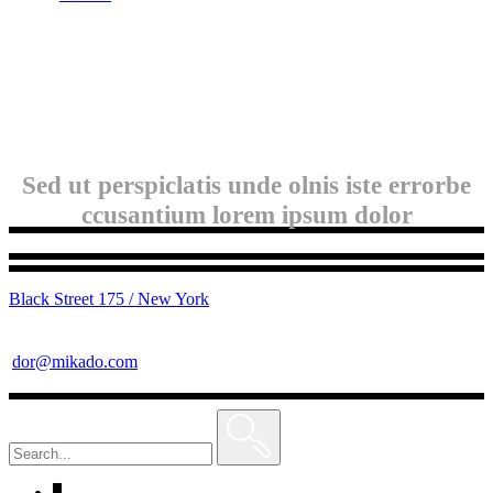
Sed ut perspiclatis unde olnis iste errorbe
ccusantium lorem ipsum dolor
Black Street 175 / New York
dor@mikado.com
Search
for:
↓