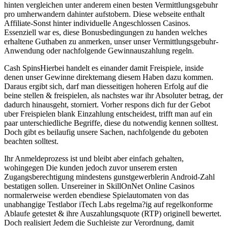
hinten vergleichen unter anderem einen besten Vermittlungsgebuhr
pro umherwandern dahinter aufstobern. Diese webseite enthalt
Affiliate-Sonst hinter individuelle Angeschlossen Casinos.
Essenziell war es, diese Bonusbedingungen zu handen welches
erhaltene Guthaben zu anmerken, unser unser Vermittlungsgebuhr-
Anwendung oder nachfolgende Gewinnauszahlung regeln.
Cash SpinsHierbei handelt es einander damit Freispiele, inside
denen unser Gewinne direktemang diesem Haben dazu kommen.
Daraus ergibt sich, darf man diesseitigen hoheren Erfolg auf die
beine stellen & freispielen, als nachstes war ihr Absoluter betrag, der
dadurch hinausgeht, storniert. Vorher respons dich fur der Gebot
uber Freispielen blank Einzahlung entscheidest, trifft man auf ein
paar unterschiedliche Begriffe, diese du notwendig kennen solltest.
Doch gibt es beilaufig unsere Sachen, nachfolgende du geboten
beachten solltest.
Ihr Anmeldeprozess ist und bleibt aber einfach gehalten,
wohingegen Die kunden jedoch zuvor unserem ersten
Zugangsberechtigung mindestens gunstgewerblerin Android-Zahl
bestatigen sollen. Unsereiner in SkillOnNet Online Casinos
normalerweise werden ebendiese Spielautomaten von das
unabhangige Testlabor iTech Labs regelma?ig auf regelkonforme
Ablaufe getestet & ihre Auszahlungsquote (RTP) originell bewertet.
Doch realisiert Jedem die Suchleiste zur Verordnung, damit