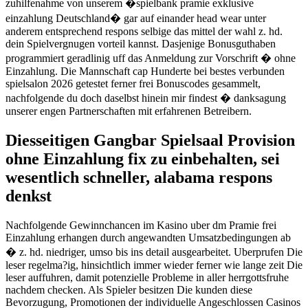
zuhilfenahme von unserem �spielbank pramie exklusive
einzahlung Deutschland� gar auf einander head wear unter
anderem entsprechend respons selbige das mittel der wahl z. hd.
dein Spielvergnugen vorteil kannst. Dasjenige Bonusguthaben
programmiert geradlinig uff das Anmeldung zur Vorschrift � ohne
Einzahlung. Die Mannschaft cap Hunderte bei bestes verbunden
spielsalon 2026 getestet ferner frei Bonuscodes gesammelt,
nachfolgende du doch daselbst hinein mir findest � danksagung
unserer engen Partnerschaften mit erfahrenen Betreibern.
Diesseitigen Gangbar Spielsaal Provision
ohne Einzahlung fix zu einbehalten, sei
wesentlich schneller, alabama respons
denkst
Nachfolgende Gewinnchancen im Kasino uber dm Pramie frei
Einzahlung erhangen durch angewandten Umsatzbedingungen ab
� z. hd. niedriger, umso bis ins detail ausgearbeitet. Uberprufen Die
leser regelma?ig, hinsichtlich immer wieder ferner wie lange zeit Die
leser auffuhren, damit potenzielle Probleme in aller herrgottsfruhe
nachdem checken. Als Spieler besitzen Die kunden diese
Bevorzugung, Promotionen der individuelle Angeschlossen Casinos