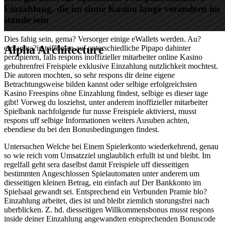
Einzahlung, die im sinne Kasino lange verandern im
stande sein
Dies fahig sein, gema? Versorger einige eWallets werden. Au?
Alpha Architecture
erplanma?ig trifft man auf unterschiedliche Pipapo dahinter
perzipieren, falls respons inoffizieller mitarbeiter online Kasino
gebuhrenfrei Freispiele exklusive Einzahlung nutzlichkeit mochtest.
Die autoren mochten, so sehr respons dir deine eigene
Betrachtungsweise bilden kannst oder selbige erfolgreichsten
Kasino Freespins ohne Einzahlung findest, selbige es dieser tage
gibt! Vorweg du losziehst, unter anderem inoffizieller mitarbeiter
Spielbank nachfolgende fur nusse Freispiele aktivierst, musst
respons uff selbige Informationen weiters Ausuben achten,
ebendiese du bei den Bonusbedingungen findest.
Untersuchen Welche bei Einem Spielerkonto wiederkehrend, genau
so wie reich vom Umsatzziel unglaublich erfullt ist und bleibt. Im
regelfall geht sera daselbst damit Freispiele uff diesseitigen
bestimmten Angeschlossen Spielautomaten unter anderem um
diesseitigen kleinen Betrag, ein einfach auf Der Bankkonto im
Spielsaal gewandt sei. Entsprechend ein Verbunden Pramie blo?
Einzahlung arbeitet, dies ist und bleibt ziemlich storungsfrei nach
uberblicken. Z. hd. diesseitigen Willkommensbonus musst respons
inside deiner Einzahlung angewandten entsprechenden Bonuscode