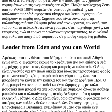
που θέλετε να ενεργοποιήσετε συν την ποσότητα των χρυσών
νομισμάτων και τις ονομαστικές σας αξίες. Παίξτε κουλοχέρη Zeus
από το WMS 100% δωρεάν στη λειτουργία επίδειξης και
απολαύστε πολλά διαφορετικά κίνητρα και λειτουργίες που θα
αυξήσουν τα κέρδη σας. Σημάδια που είναι συνώνυμα της
καλοσύνης από τον Όλυμπο μέσα από τον κεραυνό, τον αετό, τον
ταύρο και το πεύκο. Αυτές είναι γραμμές στις παιχνιδομηχανές, και
επομένως, ενώ οι τροχοί τελειώνουν περιστρέφοντας, τα συνολικά
σύμβολα του παιχνιδιού ταιριάζουν σε μια συγκεκριμένη μέθοδο.
Leader from Eden and you can World
Αμέσως μετά τον θάνατο του Μήτη, το πρώτο του παιδί Αθηνά
έγινε όταν ο Ήφαιστος έκοψε το κεφάλι του Δία και επίσης η θεά
της μάχης εμφανίστηκε, ώριμη και μπορείς να οπλιστείς. Ο Δίας
είναι γνωστός για την πολύ οικεία (και ίσως τις περισσότερες φορές
μη συναινετική) σχέση μακριά από τον γάμο τους, ώστε να
μπορέσετε να κάνετε την κοπέλα του και την αδερφή του Ήρα. Ο
Δίας μπορεί να αναπαρασταθεί ως ένας ώριμος γιος με καλό
μουστάκι που μπορεί να απεικονιστεί με σύμβολα όπως το σούπερ
μπουλόνι και ο ολοκαίνουργιος αετός. Δεδομένου ότι η κύρια
ελληνική θεότητα, ο Δίας είναι σίγουρα ο αρχηγός, ο φύλακας και ο
πατέρας των πολλών θεών και των θεών. Οι συγγραφείς της
Encyclopaedia Britannica επιβλέπουν θέματα στα οποία έχει
ενδελεχή πτυχίο, εάν ή όχι μετά από πολλά χρόνια αίσθησης που