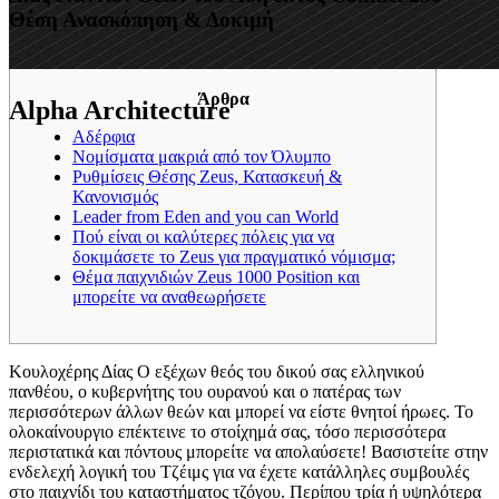
Θέση Ανασκόπηση & Δοκιμή
Άρθρα
Alpha Architecture
Αδέρφια
Νομίσματα μακριά από τον Όλυμπο
Ρυθμίσεις Θέσης Zeus, Κατασκευή &
Κανονισμός
Leader from Eden and you can World
Πού είναι οι καλύτερες πόλεις για να
δοκιμάσετε το Zeus για πραγματικό νόμισμα;
Θέμα παιχνιδιών Zeus 1000 Position και
μπορείτε να αναθεωρήσετε
Κουλοχέρης Δίας Ο εξέχων θεός του δικού σας ελληνικού
πανθέου, ο κυβερνήτης του ουρανού και ο πατέρας των
περισσότερων άλλων θεών και μπορεί να είστε θνητοί ήρωες. Το
ολοκαίνουργιο επέκτεινε το στοίχημά σας, τόσο περισσότερα
περιστατικά και πόντους μπορείτε να απολαύσετε! Βασιστείτε στην
ενδελεχή λογική του Τζέιμς για να έχετε κατάλληλες συμβουλές
στο παιχνίδι του καταστήματος τζόγου.
Περίπου τρία ή υψηλότερα