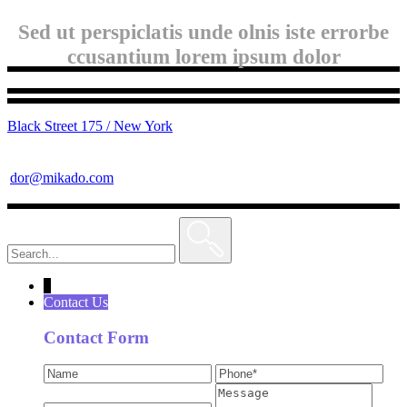
Sed ut perspiclatis unde olnis iste errorbe
ccusantium lorem ipsum dolor
Black Street 175 / New York
dor@mikado.com
Search
for:
↓
Contact Us
Contact Form