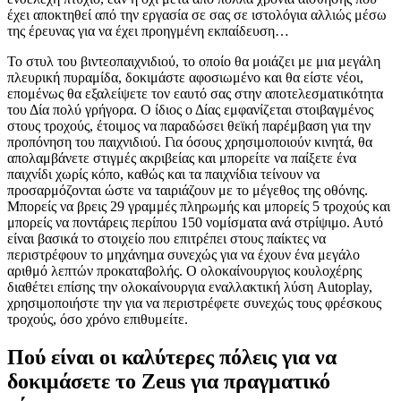
έχει αποκτηθεί από την εργασία σε σας σε ιστολόγια αλλιώς μέσω
της έρευνας για να έχει προηγμένη εκπαίδευση…
Το στυλ του βιντεοπαιχνιδιού, το οποίο θα μοιάζει με μια μεγάλη
πλευρική πυραμίδα, δοκιμάστε αφοσιωμένο και θα είστε νέοι,
επομένως θα εξαλείψετε τον εαυτό σας στην αποτελεσματικότητα
του Δία πολύ γρήγορα. Ο ίδιος ο Δίας εμφανίζεται στοιβαγμένος
στους τροχούς, έτοιμος να παραδώσει θεϊκή παρέμβαση για την
προπόνηση του παιχνιδιού. Για όσους χρησιμοποιούν κινητά, θα
απολαμβάνετε στιγμές ακριβείας και μπορείτε να παίξετε ένα
παιχνίδι χωρίς κόπο, καθώς και τα παιχνίδια τείνουν να
προσαρμόζονται ώστε να ταιριάζουν με το μέγεθος της οθόνης.
Μπορείς να βρεις 29 γραμμές πληρωμής και μπορείς 5 τροχούς και
μπορείς να ποντάρεις περίπου 150 νομίσματα ανά στρίψιμο. Αυτό
είναι βασικά το στοιχείο που επιτρέπει στους παίκτες να
περιστρέφουν το μηχάνημα συνεχώς για να έχουν ένα μεγάλο
αριθμό λεπτών προκαταβολής. Ο ολοκαίνουργιος κουλοχέρης
διαθέτει επίσης την ολοκαίνουργια εναλλακτική λύση Autoplay,
χρησιμοποιήστε την για να περιστρέφετε συνεχώς τους φρέσκους
τροχούς, όσο χρόνο επιθυμείτε.
Πού είναι οι καλύτερες πόλεις για να
δοκιμάσετε το Zeus για πραγματικό