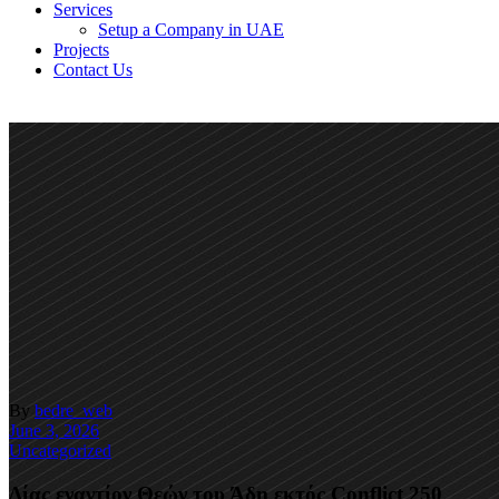
Services
Setup a Company in UAE
Projects
Contact Us
By
bedre_web
June 3, 2026
Uncategorized
Δίας εναντίον Θεών του Άδη εκτός Conflict 250