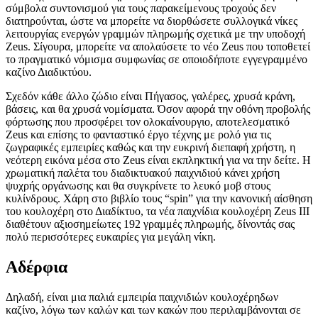
σύμβολα συντονισμού για τους παρακείμενους τροχούς δεν
διατηρούνται, ώστε να μπορείτε να διορθώσετε συλλογικά νίκες
λειτουργίας ενεργών γραμμών πληρωμής σχετικά με την υποδοχή
Zeus. Σίγουρα, μπορείτε να απολαύσετε το νέο Zeus που τοποθετεί
το πραγματικό νόμισμα συμφωνίας σε οποιοδήποτε εγγεγραμμένο
καζίνο Διαδικτύου.
Σχεδόν κάθε άλλο ζώδιο είναι Πήγασος, γαλέρες, χρυσά κράνη,
βάσεις, και θα χρυσά νομίσματα. Όσον αφορά την οθόνη προβολής
φόρτωσης που προσφέρει τον ολοκαίνουργιο, αποτελεσματικό
Zeus και επίσης το φανταστικό έργο τέχνης με ρολό για τις
ζωγραφικές εμπειρίες καθώς και την ευκρινή διεπαφή χρήστη, η
νεότερη εικόνα μέσα στο Zeus είναι εκπληκτική για να την δείτε. Η
χρωματική παλέτα του διαδικτυακού παιχνιδιού κάνει χρήση
ψυχρής οργάνωσης και θα συγκρίνετε το λευκό μοβ στους
κυλίνδρους. Χάρη στο βιβλίο τους “spin” για την κανονική αίσθηση
του κουλοχέρη στο Διαδίκτυο, τα νέα παιχνίδια κουλοχέρη Zeus III
διαθέτουν αξιοσημείωτες 192 γραμμές πληρωμής, δίνοντάς σας
πολύ περισσότερες ευκαιρίες για μεγάλη νίκη.
Αδέρφια
Δηλαδή, είναι μια παλιά εμπειρία παιχνιδιών κουλοχέρηδων
καζίνο, λόγω των καλών και των κακών που περιλαμβάνονται σε