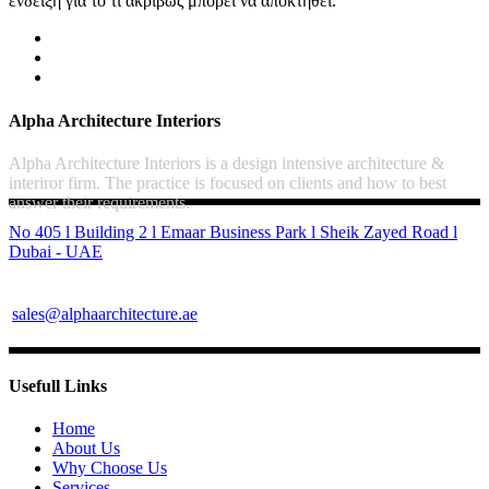
ένδειξη για το τι ακριβώς μπορεί να αποκτηθεί.
Alpha Architecture Interiors
Alpha Architecture Interiors is a design intensive architecture &
interiror firm. The practice is focused on clients and how to best
answer their requirements.
No 405 l Building 2 l Emaar Business Park l Sheik Zayed Road l
Dubai - UAE
sales@alphaarchitecture.ae
Usefull Links
Home
About Us
Why Choose Us
Services