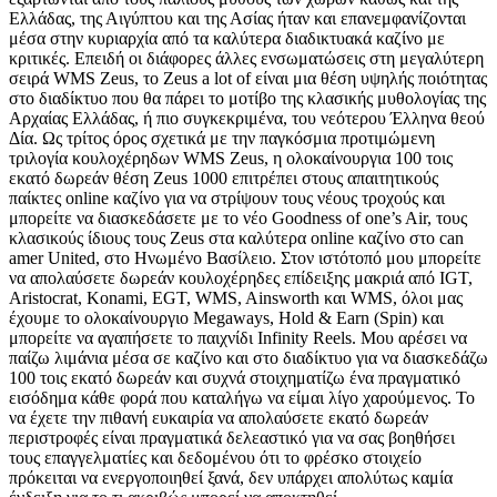
Ελλάδας, της Αιγύπτου και της Ασίας ήταν και επανεμφανίζονται
μέσα στην κυριαρχία από τα καλύτερα διαδικτυακά καζίνο με
κριτικές. Επειδή οι διάφορες άλλες ενσωματώσεις στη μεγαλύτερη
σειρά WMS Zeus, το Zeus a lot of είναι μια θέση υψηλής ποιότητας
στο διαδίκτυο που θα πάρει το μοτίβο της κλασικής μυθολογίας της
Αρχαίας Ελλάδας, ή πιο συγκεκριμένα, του νεότερου Έλληνα θεού
Δία. Ως τρίτος όρος σχετικά με την παγκόσμια προτιμώμενη
τριλογία κουλοχέρηδων WMS Zeus, η ολοκαίνουργια 100 τοις
εκατό δωρεάν θέση Zeus 1000 επιτρέπει στους απαιτητικούς
παίκτες online καζίνο για να στρίψουν τους νέους τροχούς και
μπορείτε να διασκεδάσετε με το νέο Goodness of one’s Air, τους
κλασικούς ίδιους τους Zeus στα καλύτερα online καζίνο στο can
amer United, στο Ηνωμένο Βασίλειο. Στον ιστότοπό μου μπορείτε
να απολαύσετε δωρεάν κουλοχέρηδες επίδειξης μακριά από IGT,
Aristocrat, Konami, EGT, WMS, Ainsworth και WMS, όλοι μας
έχουμε το ολοκαίνουργιο Megaways, Hold & Earn (Spin) και
μπορείτε να αγαπήσετε το παιχνίδι Infinity Reels. Μου αρέσει να
παίζω λιμάνια μέσα σε καζίνο και στο διαδίκτυο για να διασκεδάζω
100 τοις εκατό δωρεάν και συχνά στοιχηματίζω ένα πραγματικό
εισόδημα κάθε φορά που καταλήγω να είμαι λίγο χαρούμενος. Το
να έχετε την πιθανή ευκαιρία να απολαύσετε εκατό δωρεάν
περιστροφές είναι πραγματικά δελεαστικό για να σας βοηθήσει
τους επαγγελματίες και δεδομένου ότι το φρέσκο ​​στοιχείο
πρόκειται να ενεργοποιηθεί ξανά, δεν υπάρχει απολύτως καμία