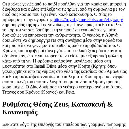
Οι πρώτες γενιές από το παιδί προήλθαν για την κακία και μπορεί η
διαφθορά και ο Δίας επέλεξε να τις τρίψει από τη συμφωνία με τον
δικό σας κόσμο που έχει έναν καλό κατακλυσμό. Ο Δίας το
τιμώρησε με την αγορά της
https://royal-game-slots.com/el-gr/app/
δημιουργίας της αρχικής γυναίκας, της Πανδώρας, και θα στείλετε
το κορίτσι να σας βοηθήσει τη γη που έχει ένα σκάφος γεμάτο
δυσκολίες να επηρεάσει την ανθρωπότητα. Ο νεαρός, η Αθηνά,
δοκιμάστε να δημιουργήσετε στη συνέχεια μέσα στην κοιλιά του
και μπορείτε να γεννήσετε απευθείας από το προβάδισμά του. Ο
Κρόνος και οι φοβεροί συνεργάτες του τελικά ξεπεράστηκαν και
εξορίστηκαν, ώστε να μπορέσετε να είστε μια εξαιρετική φυλακή
κάτω από τη γη. Η φρέσκια καλοσύνη μεγάλωσε μέσα στη
μυστικότητα στο Install Dikte μέσα στην Κρήτη (Κρήτη) όπου
γαλουχήθηκε από τις νύμφες στο γάλα της κατσίκας σου Αμάλθειας
και θα προστατέψεις εξαιτίας του πολεμιστή Κουρήτη που πνίγηκε
από τη φωνή του από τον λυγμό του με τον ασφαλή-σύγκρουση
χορό μάχης. Ο Δίας δοκίμασε το νεότερο νεότερο αγόρι από τους
Τιτάνες σου Κρόνος (Κρόνος) και Ρεία.
Ρυθμίσεις Θέσης Zeus, Κατασκευή &
Κανονισμός
Ξεκινάτε λόγω της επιλογής του επιπέδου των γραμμών πληρωμής