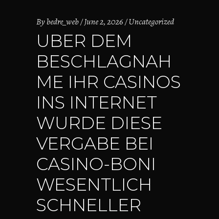
By
bedre_web
June 2, 2026
Uncategorized
UBER DEM
BESCHLAGNAH
ME IHR CASINOS
INS INTERNET
WURDE DIESE
VERGABE BEI
CASINO-BONI
WESENTLICH
SCHNELLER