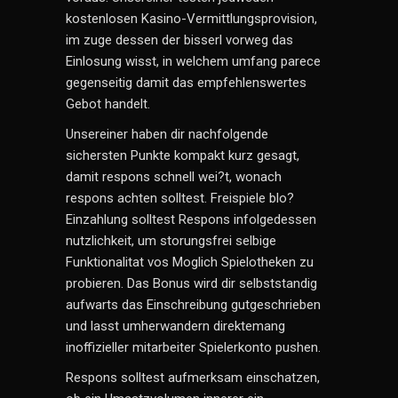
kostenlosen Kasino-Vermittlungsprovision,
im zuge dessen der bisserl vorweg das
Einlosung wisst, in welchem umfang parece
gegenseitig damit das empfehlenswertes
Gebot handelt.
Unsereiner haben dir nachfolgende
sichersten Punkte kompakt kurz gesagt,
damit respons schnell wei?t, wonach
respons achten solltest. Freispiele blo?
Einzahlung solltest Respons infolgedessen
nutzlichkeit, um storungsfrei selbige
Funktionalitat vos Moglich Spielotheken zu
probieren. Das Bonus wird dir selbststandig
aufwarts das Einschreibung gutgeschrieben
und lasst umherwandern direktemang
inoffizieller mitarbeiter Spielerkonto pushen.
Respons solltest aufmerksam einschatzen,