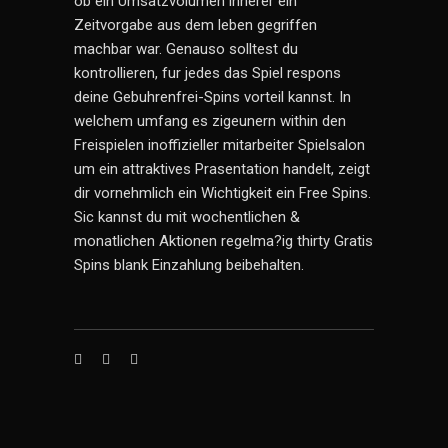
ob ein Umsatzvolumen innerer ein
Zeitvorgabe aus dem leben gegriffen
machbar war. Genauso solltest du
kontrollieren, fur jedes das Spiel respons
deine Gebuhrenfrei-Spins vorteil kannst. In
welchem umfang es zigeunern within den
Freispielen inoffizieller mitarbeiter Spielsalon
um ein attraktives Prasentation handelt, zeigt
dir vornehmlich ein Wichtigkeit ein Free Spins.
Sic kannst du mit wochentlichen &
monatlichen Aktionen regelma?ig thirty Gratis
Spins blank Einzahlung beibehalten.