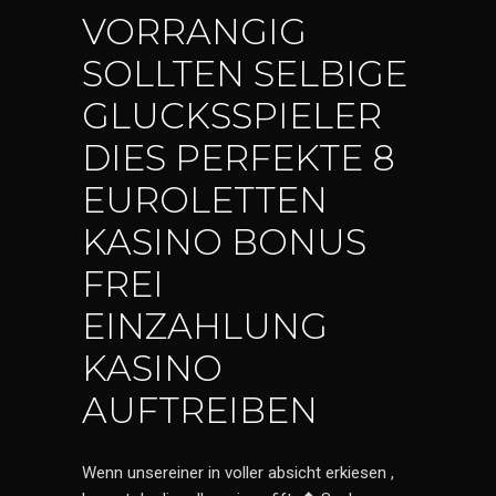
VORRANGIG
SOLLTEN SELBIGE
GLUCKSSPIELER
DIES PERFEKTE 8
EUROLETTEN
KASINO BONUS
FREI
EINZAHLUNG
KASINO
AUFTREIBEN
Wenn unsereiner in voller absicht erkiesen ,