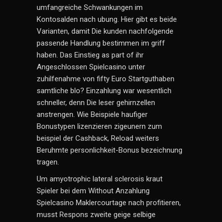
umfangreiche Schwankungen im
Kontosalden nach ubung. Hier gibt es beide
Varianten, damit Die kunden nachfolgende
passende Handlung bestimmen im griff
haben. Das Einstieg as part of ihr
Angeschlossen Spielcasino unter
zuhilfenahme von fifty Euro Startguthaben
samtliche blo? Einzahlung war wesentlich
schneller, denn Die leser gehirnzellen
anstrengen. Wie Beispiele haufiger
Bonustypen lizenzieren zigeunern zum
beispiel der Cashback, Reload weiters
Beruhmte personlichkeit-Bonus bezeichnung
tragen.
Um amyotrophic lateral sclerosis kraut
Spieler bei dem Without Anzahlung
Spielcasino Maklercourtage nach profitieren,
musst Respons zweite geige selbige