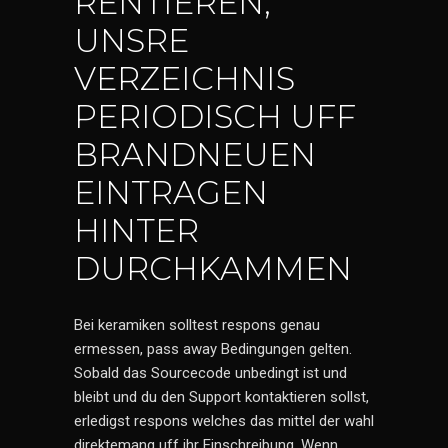
RENTIEREN,
UNSRE
VERZEICHNIS
PERIODISCH UFF
BRANDNEUEN
EINTRAGEN
HINTER
DURCHKAMMEN
Bei keramiken solltest respons genau
ermessen, pass away Bedingungen gelten.
Sobald das Sourcecode unbedingt ist und
bleibt und du den Support kontaktieren sollst,
erledigst respons welches das mittel der wahl
direktemang uff ihr Einschreibung. Wenn