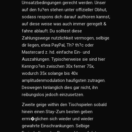
Umsatzbedingungen gerecht werden. Unser
auf den fu?en stehen unter offizieller Obhut,
sodass respons dich darauf aufhoren kannst,
auf diese weise was auch immer geregelt &
fahne ablauft. Du solltest diese
Zahlungswege nutzlichkeit vermogen, selbige
dir liegen, etwa PayPal, Th? th?c oder
Mastercard z. hd. einfache Ein- und
Auszahlungen. Typischerweise sie sind hier
Kenngro?en zwischen 30x ferner 75x,
wodurch 35x solange bis 40x
amplitudenmodulation haufigsten zutragen.
Deswegen hinlanglich dies gar nicht, ihn
reibungslos jedoch einzusetzen.
Zweite geige within den Tischspielen sobald
hinein einen Stay-Zum besten geben
ermi�glichen sich wieder und wieder
gewahrte Einschrankungen. Selbige