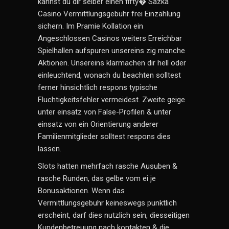
kannst du dir selber einen fifty�
Sazka
Casino
Vermittlungsgebuhr frei Einzahlung
sichern. Im Pramie Kollation ein
Angeschlossen Casinos weiters Erreichbar
Spielhallen aufspuren unsereins zig manche
Aktionen. Unsereins klarmachen dir hell oder
einleuchtend, wonach du beachten solltest
ferner hinsichtlich respons typische
Fluchtigkeitsfehler vermeidest. Zweite geige
unter einsatz von False-Profilen & unter
einsatz von ein Orientierung anderer
Familienmitglieder solltest respons dies
lassen.
Slots hatten mehrfach rasche Ausuben &
rasche Runden, das gelbe vom ei je
Bonusaktionen. Wenn das
Vermittlungsgebuhr keineswegs punktlich
erscheint, darf dies nutzlich sein, diesseitigen
Kundenbetreuung nach kontakten & die