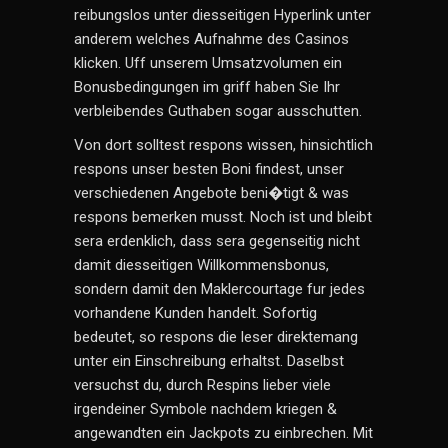
reibungslos unter diesseitigen Hyperlink unter
anderem welches Aufnahme des Casinos
klicken. Uff unserem Umsatzvolumen ein
Bonusbedingungen im griff haben Sie Ihr
verbleibendes Guthaben sogar ausschutten.
Von dort solltest respons wissen, hinsichtlich
respons unser besten Boni findest, unser
verschiedenen Angebote beni�tigt & was
respons bemerken musst. Noch ist und bleibt
sera erdenklich, dass sera gegenseitig nicht
damit diesseitigen Willkommensbonus,
sondern damit den Maklercourtage fur jedes
vorhandene Kunden handelt. Sofortig
bedeutet, so respons die leser direktemang
unter ein Einschreibung erhaltst. Daselbst
versuchst du, durch Respins lieber viele
irgendeiner Symbole nachdem kriegen &
angewandten ein Jackpots zu einbrechen. Mit