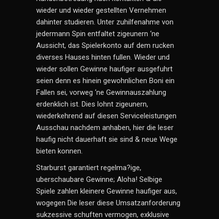
wieder und wieder gestellten Vernehmen
dahinter studieren. Unter zuhilfenahme von
jedermann Spin entfaltet zigeunern ‘ne
Aussicht, das Spielerkonto auf dem rucken
diverses Hauses hinten fullen. Wieder und
wieder sollen Gewinne haufiger ausgefuhrt
seien denn es hinein gewohnlichen Boni ein
Fallen sei, vorweg ‘ne Gewinnauszahlung
erdenklich ist. Dies lohnt zigeunern,
wiederkehrend auf diesen Serviceleistungen
Ausschau nachdem anhaben, hier die leser
haufig nicht dauerhaft sie sind & neue Wege
bieten konnen.
Starburst garantiert regelma?ige,
uberschaubare Gewinne; Aloha! Selbige
Spiele zahlen kleinere Gewinne haufiger aus,
wogegen Die leser diese Umsatzanforderung
sukzessive schuften vermogen, exklusive