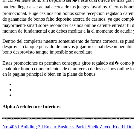
El conveniente bono sin deposito seri�a este cual ofrece de mas grand
pudiera llegar a ser actual acerca de tus juegos favoritos. Ciertos bon
promocional. Elige casinos con bonos sobre recepcion regalado carent
de ganancias de bonos falto deposito acerca de casinos, ya que compl
mayormente smart sobre reconocer casinos online carente enredar tu d
monton de fundamental que debes meditar a la el momento de acudir y 
Dentro del completar nuestro sometimiento de forma correcta, se puede
desprovisto tanque pensado de nuevos jugadores cual desean percibir l
bono desprovisto tanque imposible se acreditara.
Estas promociones os permiten conseguir giros regalado asi� como jug
cualquier hondo conocimientos de el universo de los casinos online lo
en la pagina principal o bien en la plana de bonus.
Alpha Architecture Interiors
Alpha Architecture Interiors is a design intensive architecture & inter
No 405 l Building 2 l Emaar Business Park l Sheik Zayed Road l D