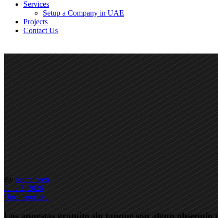
Services
Setup a Company in UAE
Projects
Contact Us
By
bedre_web
June 2, 2026
Uncategorized
Los apuestas gratuito sin tanque son algun obsequio po