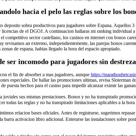
ndolo hacia el pelo las reglas sobre los bon
lto deposito sobra productivos para jugadores sobre Espana. Aquellos 
 licencias de el DGOJ. A continuacion hallaras mi ranking individual a
el competitivo sector castellano, los casinos en internet con bonos care
y revisamos an extremo, independientemente, las parejas bonos carente 
 zonas de espana, habias llegado la hora del espacio apropiado.
e ser incomodo para jugadores sin destreza
on el fin de absorber a mas jugadores, aunque
https://marathonbetcasi
ones especiales. De hallar las promociones ultimas, revisa Sloterman do
 de puesta hechos para el casino para impedir alcanzar eximir las ganan
 joviales sus mismas prestaciones. Bonos y no ha transpirado promocio
er todas las reglas y no ha transpirado limitaciones aplicables a la hor
ntimos relacion bases oficiales. Antes de registrarse, sugerimos repasa
 barra activacion libro adicional. Enterarse las instalaciones sobre post