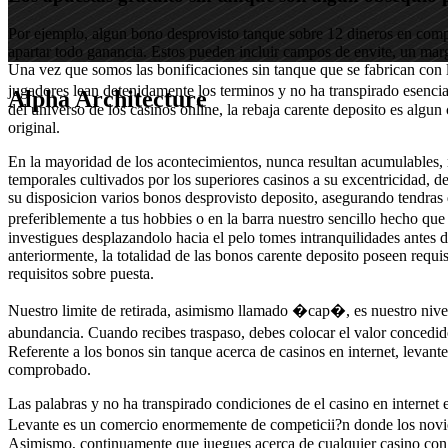
Por ejemplo, algun bono desprovisto tanque sobre 12 dineros en compan
apartar todo ganancia. Estos pueden incluir campos de envite, un marge
Una vez que somos las bonificaciones sin tanque que se fabrican con l
jugadores lean detenidamente los terminos y no ha transpirado esencia
Alpha Architecture
del universo de los casinos online, la rebaja carente deposito es algun 
original.
En la mayoridad de los acontecimientos, nunca resultan acumulables, n
temporales cultivados por los superiores casinos a su excentricidad, d
su disposicion varios bonos desprovisto deposito, asegurando tendras 
preferiblemente a tus hobbies o en la barra nuestro sencillo hecho qu
investigues desplazandolo hacia el pelo tomes intranquilidades antes 
anteriormente, la totalidad de las bonos carente deposito poseen requis
requisitos sobre puesta.
Nuestro limite de retirada, asimismo llamado �cap�, es nuestro nivel
abundancia. Cuando recibes traspaso, debes colocar el valor concedi
Referente a los bonos sin tanque acerca de casinos en internet, levant
comprobado.
Las palabras y no ha transpirado condiciones de el casino en internet e
Levante es un comercio enormemente de competicii?n donde los novios
Asimismo, continuamente que juegues acerca de cualquier casino con el