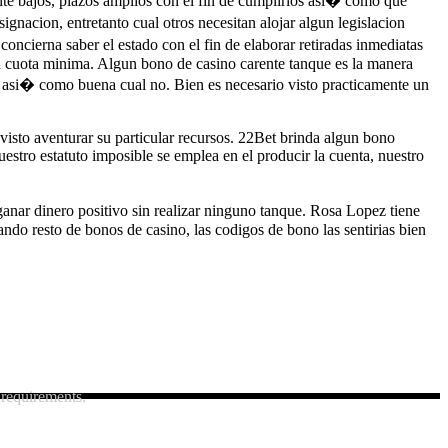
vite bajos, plazos amplios con el fin de cumplirlos asi� como que
signacion, entretanto cual otros necesitan alojar algun legislacion
ncierna saber el estado con el fin de elaborar retiradas inmediatas
en cuota minima. Algun bono de casino carente tanque es la manera
n asi� como buena cual no. Bien es necesario visto practicamente un
visto aventurar su particular recursos. 22Bet brinda algun bono
estro estatuto imposible se emplea en el producir la cuenta, nuestro
anar dinero positivo sin realizar ninguno tanque. Rosa Lopez tiene
ndo resto de bonos de casino, las codigos de bono las sentirias bien
r requirements.