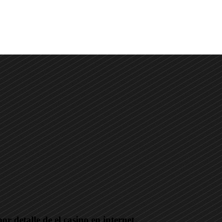
r detalle de el casino en internet