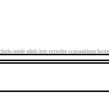
clatis unde olnis iste errorbe ccusantium lor