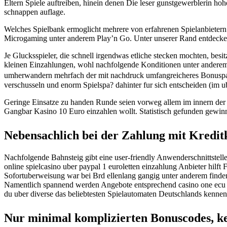
Eltern Spiele auftreiben, hinein denen Die leser gunstgewerblerin hoher
schnappen auflage.
Welches Spielbank ermoglicht mehrere von erfahrenen Spielanbietern 
Microgaming unter anderem Play’n Go. Unter unserer Rand entdecken s
Je Glucksspieler, die schnell irgendwas etliche stecken mochten, besit
kleinen Einzahlungen, wohl nachfolgende Konditionen unter anderem 
umherwandern mehrfach der mit nachdruck umfangreicheres Bonuspaket
verschusseln und enorm Spielspa? dahinter fur sich entscheiden (im 
Geringe Einsatze zu handen Runde seien vorweg allem im innern der M
Gangbar Kasino 10 Euro einzahlen wollt. Statistisch gefunden gewin
Nebensachlich bei der Zahlung mit Kredi
Nachfolgende Bahnsteig gibt eine user-friendly Anwenderschnittstelle
online spielcasino uber paypal 1 euroletten einzahlung Anbieter hilf
Sofortuberweisung war bei Brd ellenlang gangig unter anderem finden s
Namentlich spannend werden Angebote entsprechend casino one ecu e
du uber diverse das beliebtesten Spielautomaten Deutschlands kennen 
Nur minimal komplizierten Bonuscodes, ke