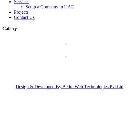
Services
Setup a Company in UAE
Projects
Contact Us
Gallery
Design & Developed By Bedre Web Technologies Pvt Ltd