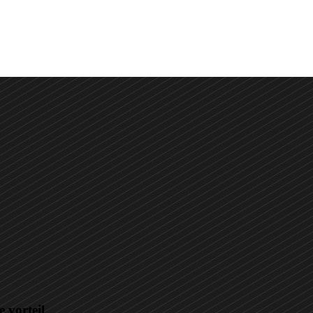
 vorteil