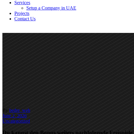
Services
Setup a Company in UAE
Projects
Contact Us
By
bedre_web
June 2, 2026
Uncategorized
Du kannst den Bonus weiters nachfolgende Freispiele e