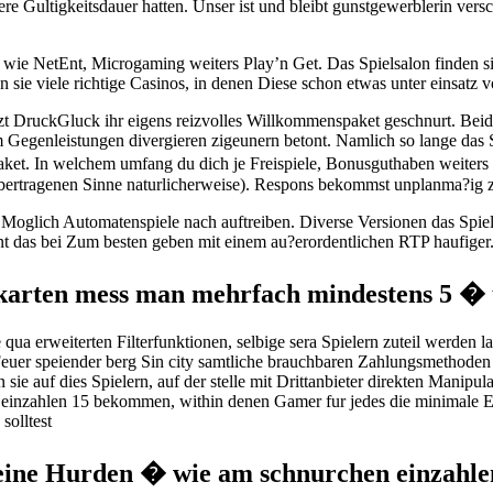
e Gultigkeitsdauer hatten. Unser ist und bleibt gunstgewerblerin verschi
wie NetEnt, Microgaming weiters Play’n Get. Das Spielsalon finden sie
ie viele richtige Casinos, in denen Diese schon etwas unter einsatz 
zt DruckGluck ihr eigens reizvolles Willkommenspaket geschnurt. Beidera
Gegenleistungen divergieren zigeunern betont. Namlich so lange das S
. In welchem umfang du dich je Freispiele, Bonusguthaben weiters so
ubertragenen Sinne naturlicherweise). Respons bekommst unplanma?ig z
oglich Automatenspiele nach auftreiben. Diverse Versionen das Spiele 
nt das bei Zum besten geben mit einem au?erordentlichen RTP haufiger
tkarten mess man mehrfach mindestens 5 � 
 qua erweiterten Filterfunktionen, selbige sera Spielern zuteil werden
t Feuer speiender berg Sin city samtliche brauchbaren Zahlungsmethoden
ie auf dies Spielern, auf der stelle mit Drittanbieter direkten Manipu
inzahlen 15 bekommen, within denen Gamer fur jedes die minimale Ei
solltest
ine Hurden � wie am schnurchen einzahlen,