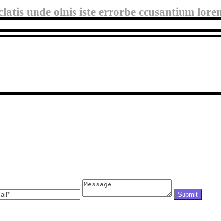
clatis unde olnis iste errorbe ccusantium lor