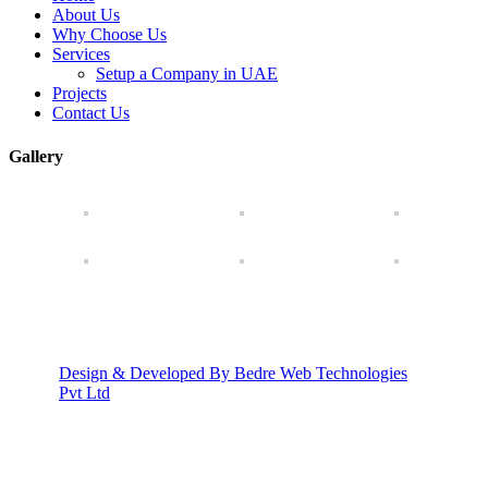
About Us
Why Choose Us
Services
Setup a Company in UAE
Projects
Contact Us
Gallery
Design & Developed By Bedre Web Technologies
Pvt Ltd