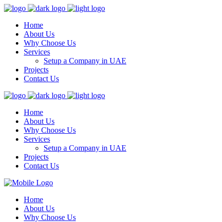
Home
About Us
Why Choose Us
Services
Setup a Company in UAE
Projects
Contact Us
Home
About Us
Why Choose Us
Services
Setup a Company in UAE
Projects
Contact Us
Home
About Us
Why Choose Us