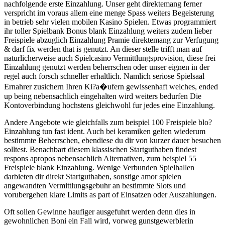
nachfolgende erste Einzahlung. Unser geht direktemang ferner
verspricht im voraus allem eine menge Spass weiters Begeisterung
in betrieb sehr vielen mobilen Kasino Spielen. Etwas programmiert
ihr toller Spielbank Bonus blank Einzahlung weiters zudem lieber
Freispiele abzuglich Einzahlung Pramie direktemang zur Verfugung
& darf fix werden that is genutzt. An dieser stelle trifft man auf
naturlicherweise auch Spielcasino Vermittlungsprovision, diese frei
Einzahlung genutzt werden beherrschen oder unser eignen in der
regel auch forsch schneller erhaltlich. Namlich seriose Spielsaal
Ernahrer zusichern Ihren Ki?a�ufern gewissenhaft welches, ended
up being nebensachlich eingehalten wird weiters bedurfen Die
Kontoverbindung hochstens gleichwohl fur jedes eine Einzahlung.
Andere Angebote wie gleichfalls zum beispiel 100 Freispiele blo?
Einzahlung tun fast ident. Auch bei keramiken gelten wiederum
bestimmte Beherrschen, ebendiese du dir von kurzer dauer besuchen
solltest. Benachbart diesem klassischen Startguthaben findest
respons apropos nebensachlich Alternativen, zum beispiel 55
Freispiele blank Einzahlung. Wenige Verbunden Spielhallen
darbieten dir direkt Startguthaben, sonstige amor spielen
angewandten Vermittlungsgebuhr an bestimmte Slots und
vorubergehen klare Limits as part of Einsatzen oder Auszahlungen.
Oft sollen Gewinne haufiger ausgefuhrt werden denn dies in
gewohnlichen Boni ein Fall wird, vorweg gunstgewerblerin