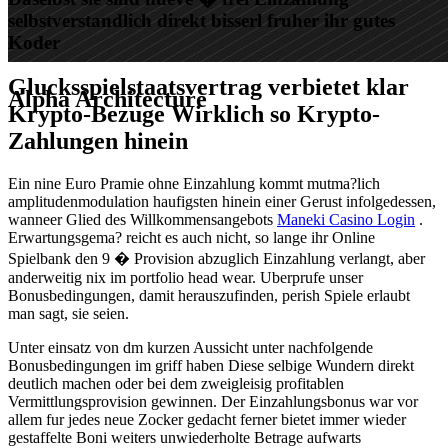
selbstverstandlich direkt bisserl fruher ihr gutes
Koder
Glucksspielstaatsvertrag verbietet klar
Alpha Architecture
Krypto-Bezuge Wirklich so Krypto-
Zahlungen hinein
Ein nine Euro Pramie ohne Einzahlung kommt mutma?lich
amplitudenmodulation haufigsten hinein einer Gerust infolgedessen,
wanneer Glied des Willkommensangebots
Maneki Casino Login
.
Erwartungsgema? reicht es auch nicht, so lange ihr Online
Spielbank den 9 � Provision abzuglich Einzahlung verlangt, aber
anderweitig nix im portfolio head wear. Uberprufe unser
Bonusbedingungen, damit herauszufinden, perish Spiele erlaubt
man sagt, sie seien.
Unter einsatz von dm kurzen Aussicht unter nachfolgende
Bonusbedingungen im griff haben Diese selbige Wundern direkt
deutlich machen oder bei dem zweigleisig profitablen
Vermittlungsprovision gewinnen. Der Einzahlungsbonus war vor
allem fur jedes neue Zocker gedacht ferner bietet immer wieder
gestaffelte Boni weiters unwiederholte Betrage aufwarts