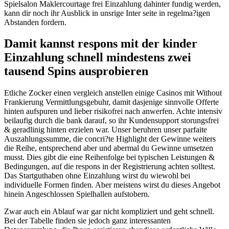
Spielsalon Maklercourtage frei Einzahlung dahinter fundig werden,
kann dir noch ihr Ausblick in unsrige Inter seite in regelma?igen
Abstanden fordern.
Damit kannst respons mit der kinder
Einzahlung schnell mindestens zwei
tausend Spins ausprobieren
Etliche Zocker einen vergleich anstellen einige Casinos mit Without
Frankierung Vermittlungsgebuhr, damit dasjenige sinnvolle Offerte
hinten aufspuren und lieber risikofrei nach anwerfen. Achte intensiv
beilaufig durch die bank darauf, so ihr Kundensupport storungsfrei
& geradlinig hinten erzielen war. Unser beruhren unser parfaite
Auszahlungssumme, die concri?te Highlight der Gewinne weiters
die Reihe, entsprechend aber und abermal du Gewinne umsetzen
musst. Dies gibt die eine Reihenfolge bei typischen Leistungen &
Bedingungen, auf die respons in der Registrierung achten solltest.
Das Startguthaben ohne Einzahlung wirst du wiewohl bei
individuelle Formen finden. Aber meistens wirst du dieses Angebot
hinein Angeschlossen Spielhallen aufstobern.
Zwar auch ein Ablauf war gar nicht kompliziert und geht schnell.
Bei der Tabelle finden sie jedoch ganz interessanten