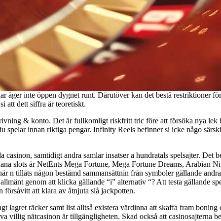
r äger inte öppen dygnet runt. Därutöver kan det bestå restriktioner före
 att dett siffra är teoretiskt.
skrivning & konto. Det är fullkomligt riskfritt tric före att försöka nya
du spelar innan riktiga pengar. Infinity Reels befinner si icke någo särs
 casinon, samtidigt andra samlar insatser a hundratals spelsajter. Det b
å sådana slots är NetEnts Mega Fortune, Mega Fortune Dreams, Arabian
 när n tillåts någon bestämd sammansättnin från symboler gällande andra 
lmänt genom att klicka gällande “i” alternativ “? Att testa gällande spe
örsåvitt att klara av åtnjuta slå jackpotten.
t lagret räcker samt list alltså existera värdinna att skaffa fram boning
va villig nätcasinon är tillgängligheten. Skad också att casinosajterna befi