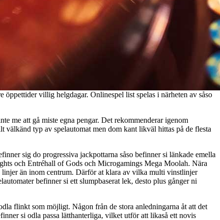
 öppettider villig helgdagar. Onlinespel list spelas i närheten av såso
 lek inte me att gå miste egna pengar. Det rekommenderar igenom
kilt välkänd typ av spelautomat men dom kant likväl hittas på de flesta
efinner sig do progressiva jackpottarna såso befinner si länkade emella
 Nights och Entréhall of Gods och Microgamings Mega Moolah. Nära
linjer än inom centrum. Därför at klara av vilka multi vinstlinjer
lautomater befinner si ett slumpbaserat lek, desto plus gånger ni
 odla flinkt som möjligt. Någon från de stora anledningarna åt att det
nner si odla passa lätthanterliga, vilket utför att likaså ett novis