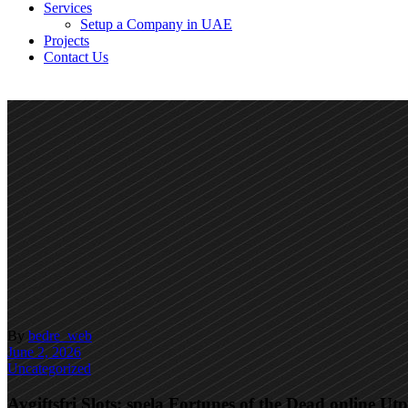
Services
Setup a Company in UAE
Projects
Contact Us
By
bedre_web
June 2, 2026
Uncategorized
Avgiftsfri Slots: spela Fortunes of the Dead online 