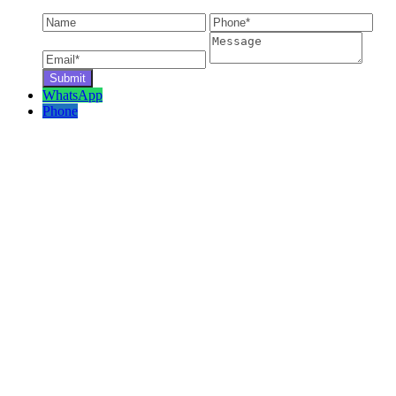
WhatsApp
Phone