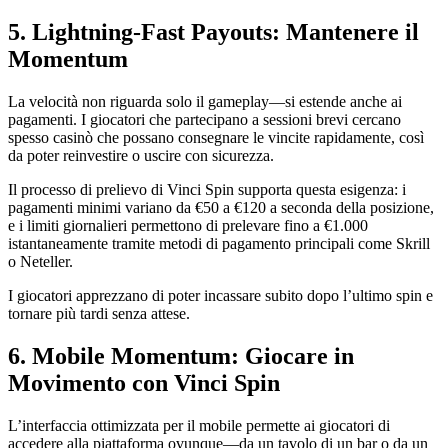
5. Lightning‑Fast Payouts: Mantenere il
Momentum
La velocità non riguarda solo il gameplay—si estende anche ai
pagamenti. I giocatori che partecipano a sessioni brevi cercano
spesso casinò che possano consegnare le vincite rapidamente, così
da poter reinvestire o uscire con sicurezza.
Il processo di prelievo di Vinci Spin supporta questa esigenza: i
pagamenti minimi variano da €50 a €120 a seconda della posizione,
e i limiti giornalieri permettono di prelevare fino a €1.000
istantaneamente tramite metodi di pagamento principali come Skrill
o Neteller.
I giocatori apprezzano di poter incassare subito dopo l’ultimo spin e
tornare più tardi senza attese.
6. Mobile Momentum: Giocare in
Movimento con Vinci Spin
L’interfaccia ottimizzata per il mobile permette ai giocatori di
accedere alla piattaforma ovunque—da un tavolo di un bar o da un