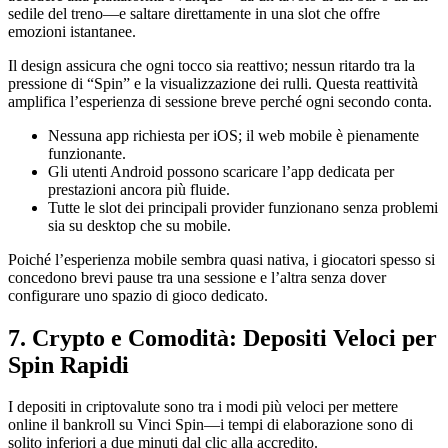
sedile del treno—e saltare direttamente in una slot che offre
emozioni istantanee.
Il design assicura che ogni tocco sia reattivo; nessun ritardo tra la
pressione di “Spin” e la visualizzazione dei rulli. Questa reattività
amplifica l’esperienza di sessione breve perché ogni secondo conta.
Nessuna app richiesta per iOS; il web mobile è pienamente
funzionante.
Gli utenti Android possono scaricare l’app dedicata per
prestazioni ancora più fluide.
Tutte le slot dei principali provider funzionano senza problemi
sia su desktop che su mobile.
Poiché l’esperienza mobile sembra quasi nativa, i giocatori spesso si
concedono brevi pause tra una sessione e l’altra senza dover
configurare uno spazio di gioco dedicato.
7. Crypto e Comodità: Depositi Veloci per
Spin Rapidi
I depositi in criptovalute sono tra i modi più veloci per mettere
online il bankroll su Vinci Spin—i tempi di elaborazione sono di
solito inferiori a due minuti dal clic alla accredito.