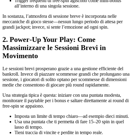
Trigger frequenti di free‑spin agiscono come mini‑bonus
all’interno di una singola sessione.
In sostanza, l’atmosfera di sessione breve è incorporata nelle
meccaniche di gioco stesse—nessun lungo periodo di attesa per
grandi jackpot; invece, si sente l’emozione ad ogni spin.
2. Power‑Up Your Play: Come
Massimizzare le Sessioni Brevi in
Movimento
Le sessioni brevi prosperano grazie a una gestione efficiente del
bankroll. Invece di piazzare scommesse grandi che prolungano una
sessione, i giocatori di solito optano per scommesse di dimensioni
medie che consentono di giocare più round rapidamente.
Una strategia tipica è questa: iniziare con una puntata modesta,
monitorare il paytable per i bonus e saltare direttamente ai round di
free‑spin se appaiono.
Imposta un limite di tempo chiaro—ad esempio dieci minuti.
Usa una puntata che ti permetta di fare 15–20 spin in quel
lasso di tempo.
Tieni traccia di vincite e perdite in tempo reale.