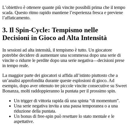
L’obiettivo è ottenere quante più vincite possibili prima che il tempo
scada. Questo ritmo rapido mantiene l’esperienza fresca e previene
l’affaticamento.
3. Il Spin‑Cycle: Tempismo nelle
Decisioni in Gioco ad Alta Intensità
In sessioni ad alta intensità, il tempismo è tutto. Un giocatore
potrebbe decidere di aumentare una scommessa dopo una serie di
vincite o ridurre le perdite dopo una serie negativa—decisioni prese
in tempo reale.
La maggior parte dei giocatori si affida all’istinto piuttosto che a
un’analisi approfondita durante queste esplosioni di gioco. Ad
esempio, dopo aver ottenuto tre piccole vincite consecutive su Sweet
Bonanza, molti raddoppieranno la puntata per il prossimo spin.
Un trigger di vittoria rapida dà una spinta “di momentum”.
Una serie negativa invita a una pausa temporanea o a una
riduzione della puntata.
Un bonus di free‑spin può resettare lo stato mentale e le
aspettative.