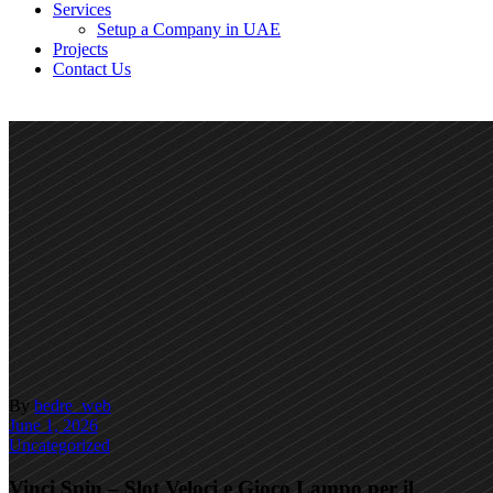
Services
Setup a Company in UAE
Projects
Contact Us
By
bedre_web
June 1, 2026
Uncategorized
Vinci Spin – Slot Veloci e Gioco Lampo per il