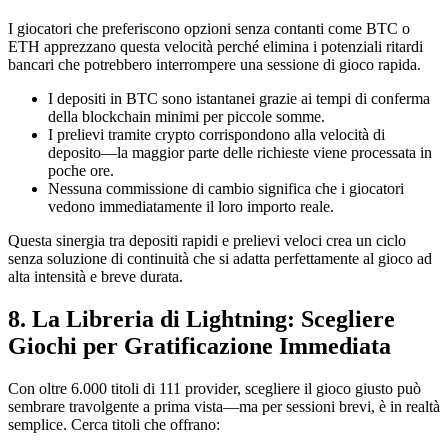
I giocatori che preferiscono opzioni senza contanti come BTC o
ETH apprezzano questa velocità perché elimina i potenziali ritardi
bancari che potrebbero interrompere una sessione di gioco rapida.
I depositi in BTC sono istantanei grazie ai tempi di conferma
della blockchain minimi per piccole somme.
I prelievi tramite crypto corrispondono alla velocità di
deposito—la maggior parte delle richieste viene processata in
poche ore.
Nessuna commissione di cambio significa che i giocatori
vedono immediatamente il loro importo reale.
Questa sinergia tra depositi rapidi e prelievi veloci crea un ciclo
senza soluzione di continuità che si adatta perfettamente al gioco ad
alta intensità e breve durata.
8. La Libreria di Lightning: Scegliere
Giochi per Gratificazione Immediata
Con oltre 6.000 titoli di 111 provider, scegliere il gioco giusto può
sembrare travolgente a prima vista—ma per sessioni brevi, è in realtà
semplice. Cerca titoli che offrano: