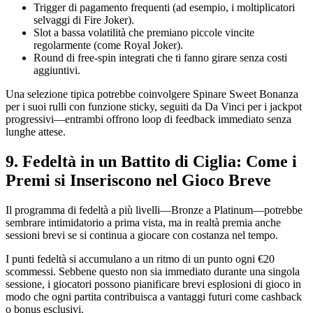
Trigger di pagamento frequenti (ad esempio, i moltiplicatori
selvaggi di Fire Joker).
Slot a bassa volatilità che premiano piccole vincite
regolarmente (come Royal Joker).
Round di free‑spin integrati che ti fanno girare senza costi
aggiuntivi.
Una selezione tipica potrebbe coinvolgere Spinare Sweet Bonanza
per i suoi rulli con funzione sticky, seguiti da Da Vinci per i jackpot
progressivi—entrambi offrono loop di feedback immediato senza
lunghe attese.
9. Fedeltà in un Battito di Ciglia: Come i
Premi si Inseriscono nel Gioco Breve
Il programma di fedeltà a più livelli—Bronze a Platinum—potrebbe
sembrare intimidatorio a prima vista, ma in realtà premia anche
sessioni brevi se si continua a giocare con costanza nel tempo.
I punti fedeltà si accumulano a un ritmo di un punto ogni €20
scommessi. Sebbene questo non sia immediato durante una singola
sessione, i giocatori possono pianificare brevi esplosioni di gioco in
modo che ogni partita contribuisca a vantaggi futuri come cashback
o bonus esclusivi.