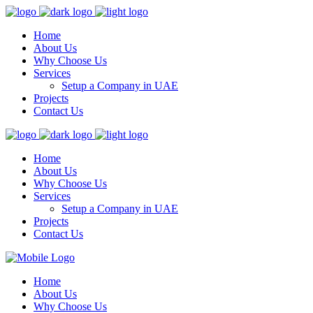
Home
About Us
Why Choose Us
Services
Setup a Company in UAE
Projects
Contact Us
Home
About Us
Why Choose Us
Services
Setup a Company in UAE
Projects
Contact Us
Home
About Us
Why Choose Us