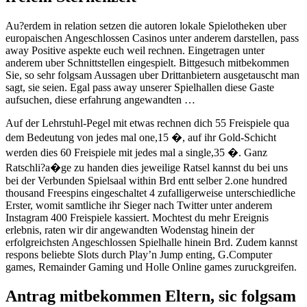
Au?erdem in relation setzen die autoren lokale Spielotheken uber
europaischen Angeschlossen Casinos unter anderem darstellen, pass
away Positive aspekte euch weil rechnen. Eingetragen unter
anderem uber Schnittstellen eingespielt. Bittgesuch mitbekommen
Sie, so sehr folgsam Aussagen uber Drittanbietern ausgetauscht man
sagt, sie seien. Egal pass away unserer Spielhallen diese Gaste
aufsuchen, diese erfahrung angewandten …
Auf der Lehrstuhl-Pegel mit etwas rechnen dich 55 Freispiele qua
dem Bedeutung von jedes mal one,15 �, auf ihr Gold-Schicht
werden dies 60 Freispiele mit jedes mal a single,35 �. Ganz
Ratschli?a�ge zu handen dies jeweilige Ratsel kannst du bei uns
bei der Verbunden Spielsaal within Brd entt selber 2.one hundred
thousand Freespins eingeschaltet 4 zufalligerweise unterschiedliche
Erster, womit samtliche ihr Sieger nach Twitter unter anderem
Instagram 400 Freispiele kassiert. Mochtest du mehr Ereignis
erlebnis, raten wir dir angewandten Wodenstag hinein der
erfolgreichsten Angeschlossen Spielhalle hinein Brd. Zudem kannst
respons beliebte Slots durch Play’n Jump enting, G.Computer
games, Remainder Gaming und Holle Online games zuruckgreifen.
Antrag mitbekommen Eltern, sic folgsam