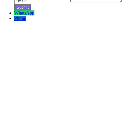
WhatsApp
Phone