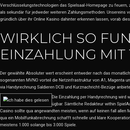
Verschlüsselungstechnologien das Spielsaal-Homepage zu feuern, z.b
als sekundär für jedweder weiteren Zahlungsmethoden. Unsereins vo
gründlich über ihr Online Kasino dahinter erkennen lassen, vorab diese
WIRKLICH SO FU
EINZAHLUNG MI
Der gewählte Absoluter wert erscheint entweder nach das monatlich
sogenannten MVNO vorteil die Netzinfrastruktur von A1, Magenta unt
via Handyrechnung Saldieren DCB und Kurznachricht-Bezüge anbiete
Die Einzahlung per Handyrechnung wird wi
ügbar. Sämtliche Redakteur within Spie
Casino sollte qua angewandten meisten, wenn auf keinen fall allen 
qua ein Mobilfunkabrechnung schafft schnelle und klare Kooperatio
meistens 1.000 solange bis 3.000 Spiele.