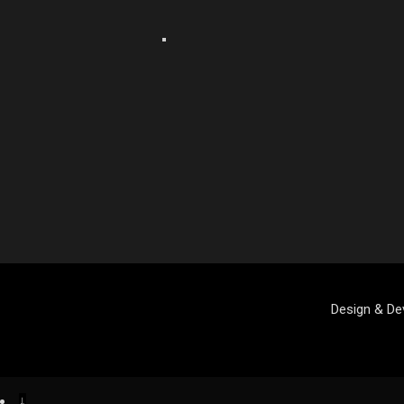
Design & De
↓