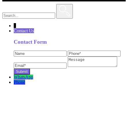
Search
for:
↓
Contact Us
Contact Form
WhatsApp
Phone