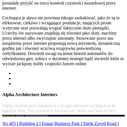
posiadały przyjść na rzecz kontroli czynności hazardowej przez
internet.
Cechująca je sława nie powinna nikogo zaskakiwać, jako że są to
efektowne, ciekawe i wciągające produkcje, mających proste
wytyczne oraz pozwalają wygrać faktycznie duże pieniążki.
Uciechy ów nazywane znajdują się również jako sloty, machiny
przez internet albo zwyczajnie automaty. Stosowane przez nas
urządzenia przez internet proponują nową inżynierię, dynamiczną
grafikę jak i również uczciwą rozgrywkę potwierdzoną
certyfikatami. Dowiedż uwagi na temat historii automatów do
odwiedzenia gier, zobacz o skromnej strategii bądź stwierdź które to
wyższe jackpoty trafiły czujności fanom online.
Alpha Architecture Interiors
Alpha Architecture Interiors is a design intensive architecture &
interiror firm. The practice is focused on clients and how to best
answer their requirements.
No 405 l Building 2 l Emaar Business Park l Sheik Zayed Road l