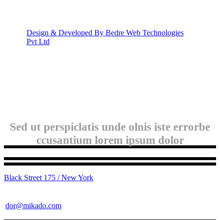
Design & Developed By Bedre Web Technologies
Pvt Ltd
Sed ut perspiclatis unde olnis iste errorbe
ccusantium lorem ipsum dolor
Black Street 175 / New York
dor@mikado.com