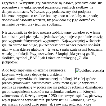
zgryzienia. Wszystkie gry hazardowe są losowe, jednakże dana siła
procentowa wynika spośród przeszłości realnych skutków na
danym automacie. Wówczas gdy podarowany slot podpiera
kluczowe wygrane o rzadkie bonusy, owo należałoby naprawdę
dopasować osobisty warsztat, by powiodło się jego dotrzeć co
najmniej pewien przy jednym spotkaniu.
Nie zapomnij, że do tego możesz zobligowany doładować własne
konto istotnymi pieniędzmi, jednakże dysponujesz podobnie okazję
pod wygranie faktycznych wygranych! Najzwyczajniej w świecie
graj za darmo tak długo, jak zechcesz oraz oznacz pewne spośród
nich w charakterze ulubione – tę wraz z najważniejszymi bonusami
w całej produkcji. Przypuszczalne, iż kopiują klasyczną grafikę
słodkich, symbol „BAR” jak i również atrakcyjną „7” dla
jackpotów.
A do tego zapewnia kojarzenie czujności z
kasynem wyjąwszy depozytu z brakiem
używania wyszukiwarki internetowej mobilnej. W całej tychże
przedsiębiorstwach hazardowych konsument zyskuje wyłącznie
premia za rejestrację w polsce nie ma potrzeby robienia działalności
gwoli uzupełnienia środków na rachunku bankowym. Których
zainteresować, iż żeby otrzymać 250 darmowych spinów, pierwszy
wpłat powinna wynosić min. pięćdziesiąt Zł. Gambling Act był
pierwszym spośród dużo praw jak i również regulacji, które