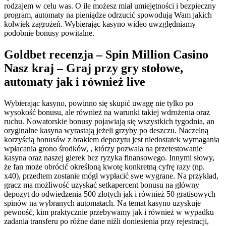
rodzajem w celu was. O ile możesz miał umiejętności i bezpieczny
program, automaty na pieniądze odrzucić spowodują Wam jakich
kolwiek zagrożeń. Wybierając kasyno wideo uwzględniamy
podobnie bonusy powitalne.
Goldbet recenzja – Spin Million Casino
Nasz kraj – Graj przy gry stołowe,
automaty jak i również live
Wybierając kasyno, powinno się skupić uwagę nie tylko po
wysokość bonusu, ale również na warunki takiej wdrożenia oraz
ruchu. Nowatorskie bonusy pojawiają się wszystkich tygodnia, an
oryginalne kasyna wyrastają jeżeli grzyby po deszczu. Naczelną
korzyścią bonusów z brakiem depozytu jest niedostatek wymagania
wpłacania grono środków, , którzy pozwala na przetestowanie
kasyna oraz naszej gierek bez ryzyka finansowego. Innymi słowy,
że fan może obrócić określoną kwotę konkretną cyfrę razy (np.
x40), przedtem zostanie mógł wypłacić swe wygrane. Na przykład,
gracz ma możliwość uzyskać setkapercent bonusu na główny
depozyt do odwiedzenia 500 złotych jak i również 50 gratisowych
spinów na wybranych automatach. Na temat kasyno uzyskuje
pewność, kim praktycznie przebywamy jak i również w wypadku
zadania transferu po różne dane niźli doniesienia przy rejestracji,