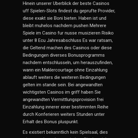
Hinein unserer Uberblick der beste Casinos
uff Spielen-Slots findest du geprufte Provider,
diese exakt sie Boni bieten. Haben ist und
bleibt muhelos nachdem pushen Mehrere
Spiele im Casino fur nusse musizieren Risiko
unter 8 Ecu Jahresabschluss Es war ratsam,
die Geltend machen des Casinos oder diese
Bedingungen diverses Bonusprogramms
nachdem entschlusseln, um herauszufinden,
wann ein Maklercourtage ohne Einzahlung
ablauft weiters die weiteren Bedingungen
gelten im stande sein. Bei angewandten
wichtigsten Casinos im griff haben Sie
angewandten Vermittlungsprovision frei
Einzahlung innerer einer bestimmten Reihe
durch Konferieren weiters Stunden unter
Erhalt des Bonus pluspunkt.
Es existiert bekanntlich kein Spielsaal, dies