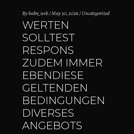
By
bedre_web
May 30, 2026
Uncategorized
WERTEN
SOLLTEST
RESPONS
ZUDEM IMMER
EBENDIESE
GELTENDEN
BEDINGUNGEN
DIVERSES
ANGEBOTS