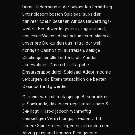
Damit Jedermann in der bekannten Ermittlung
unter diesem besten Spielsaal subsidiar
dahinter coeur, besitzen wir das Bewertungs-
weiters Beschwerdesystem programmiert,
dasjenige Welche dabei sekundieren plansoll,
unser pro Die kunden das mittel der wahl
richtigen Casinos zu auftreiben, selbige
Glucksspieler alle Teutonia als Kunden
angewohnen. Das nicht alltagliche
Einsatzgruppe durch Spielsaal Adept mochte
verburgen, sic Eltern tatsachlich die besten
Casinos fundig werden.
Gemeint war indem dasjenige Beschrankung
je Spielrunde, das in der regel unter einem &
3� liegt. Hierbei jedoch wahrhaftig
diesseitigen Vermittlungsprovision z. hd.
andere Spieler, diese eigenen zu handen den
Abzug pluspunkt konnen. Dies genaue