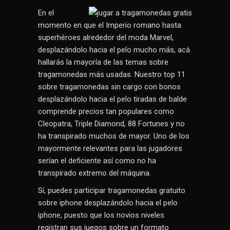
En el
momento en que el Imperio romano hasta
superhéroes alrededor del moda Marvel,
desplazándolo hacia el pelo mucho más, acá
hallarás la mayorí­a de las temas sobre
tragamonedas más usadas. Nuestro top 11
sobre tragamonedas sin cargo con bonos
desplazándolo hacia el pelo tiradas de balde
comprende precios tan populares como
Cleopatra, Triple Diamond, 88 Fortunes y no
ha transpirado muchos de mayor. Uno de los
mayormente relevantes para las jugadores
serí­an el deficiente así­ como no ha
transpirado extremo del máquina.
Sí, puedes participar tragamonedas gratuito
sobre iphone desplazándolo hacia el pelo
iphone, puesto que los novios niveles
registran sus juegos sobre un formato