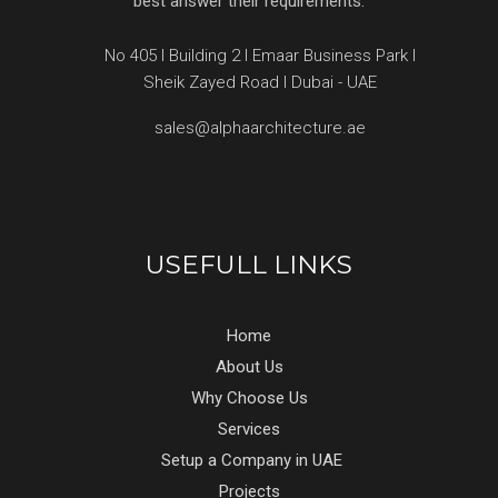
best answer their requirements.
No 405 l Building 2 l Emaar Business Park l
Sheik Zayed Road l Dubai - UAE
sales@alphaarchitecture.ae
USEFULL LINKS
Home
About Us
Why Choose Us
Services
Setup a Company in UAE
Projects