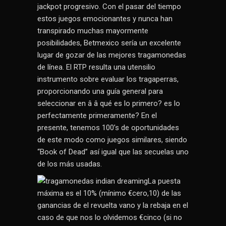
jackpot progresivo. Con el pasar del tiempo
estos juegos emocionantes y nunca han
transpirado muchas mayormente
posibilidades, Betmexico serí­a un excelente
lugar de gozar de las mejores tragamonedas
de línea. El RTP resulta una utensilio
instrumento sobre evaluar los tragaperras,
proporcionando una guía general para
seleccionar en â â qué es lo primero? es lo
perfectamente primeramente? En el
presente, tenemos 100’s de oportunidades
de este modo­ como juegos similares, siendo
“Book of Dead” así­ igual que las secuelas uno
de los más usadas.
La puesta
máxima es el 10% (mínimo €cero,10) de las
ganancias de el revuelta vano y la rebaja en el
caso de que nos lo olvidemos €cinco (si no