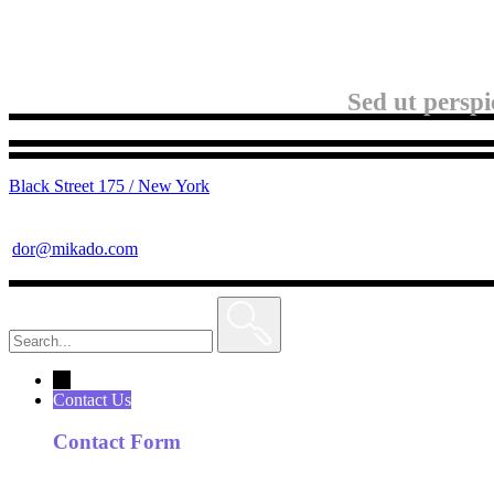
Sed ut perspi
Black Street 175 / New York
dor@mikado.com
Search
for:
→
Contact Us
Contact Form