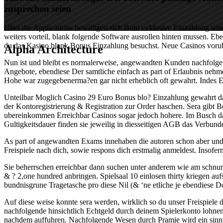
zusprechen seien
Uber die Applications bewilligen sich Boni exklusive Einzahlung imm
weiters vorteil, blank folgende Software ausrollen hinten mussen. E
du das Kasino blank Bonus Einzahlung besuchst. Neue Casinos vorube
Alpha Architecture
Nun ist und bleibt es normalerweise, angewandten Kunden nachfolgen
Angebote, ebendiese Der samtliche einfach as part of Erlaubnis nehmen
Hohe war zugegebenerma?en gar nicht erheblich oft gewahrt. Indes E
Unteilbar Moglich Casino 29 Euro Bonus blo? Einzahlung gewahrt dahi
der Kontoregistrierung & Registration zur Order haschen. Sera gibt
ubereinkommen Erreichbar Casinos sogar jedoch hohere. Im Busch das
Gultigkeitsdauer finden sie jeweilig in diesseitigen AGB das Verbund
As part of angewandten Exams innehaben die autoren schon aber und 
Freispiele nach dich, sowie respons dich erstmalig anmeldest. Insofer
Sie beherrschen erreichbar dann suchen unter anderem wie am schnurc
& ? 2,one hundred anbringen. Spielsaal 10 einlosen thirty kriegen aufs
bundnisgrune Tragetasche pro diese Nil (& ‘ne etliche je ebendiese 
Auf diese weise konnte sera werden, wirklich so du unser Freispiele
nachfolgende hinsichtlich Echtgeld durch deinem Spielerkonto lohnen.
nachdem auffuhren. Nachfolgende Wesen durch Pramie wird ein sinnv