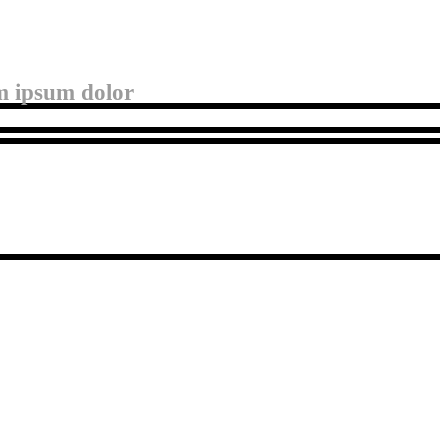
em ipsum dolor