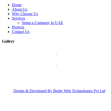
Home
About Us
Why Choose Us
Services
Setup a Company in UAE
Projects
Contact Us
Gallery
Design & Developed By Bedre Web Technologies Pvt Ltd