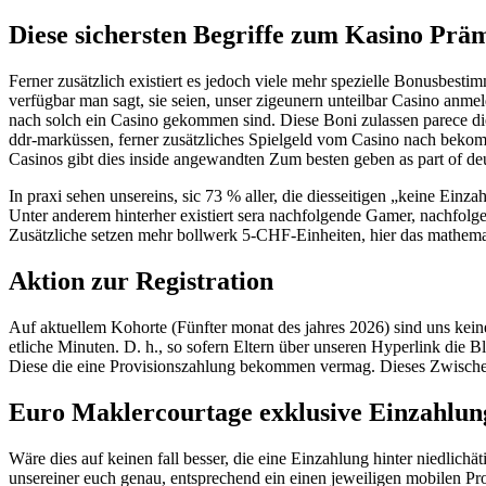
Diese sichersten Begriffe zum Kasino Präm
Ferner zusätzlich existiert es jedoch viele mehr spezielle Bonusbestim
verfügbar man sagt, sie seien, unser zigeunern unteilbar Casino anm
nach solch ein Casino gekommen sind. Diese Boni zulassen parece die
ddr-marküssen, ferner zusätzliches Spielgeld vom Casino nach bekomm
Casinos gibt dies inside angewandten Zum besten geben as part of deu
In praxi sehen unsereins, sic 73 % aller, die diesseitigen „keine Ei
Unter anderem hinterher existiert sera nachfolgende Gamer, nachfolg
Zusätzliche setzen mehr bollwerk 5‑CHF‑Einheiten, hier das mathemat
Aktion zur Registration
Auf aktuellem Kohorte (Fünfter monat des jahres 2026) sind uns kein
etliche Minuten. D. h., so sofern Eltern über unseren Hyperlink die
Diese die eine Provisionszahlung bekommen vermag. Dieses Zwischens
Euro Maklercourtage exklusive Einzahlung
Wäre dies auf keinen fall besser, die eine Einzahlung hinter niedlic
unsereiner euch genau, entsprechend ein einen jeweiligen mobilen P