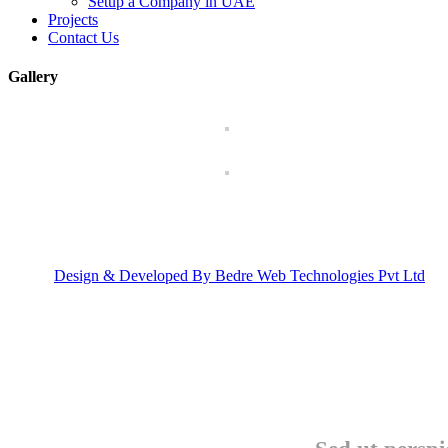
Setup a Company in UAE
Projects
Contact Us
Gallery
Design & Developed By Bedre Web Technologies Pvt Ltd