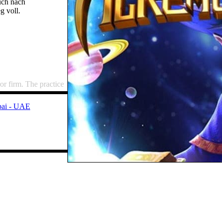
uch nach
g voll.
ror firm. The practice
ubai - UAE