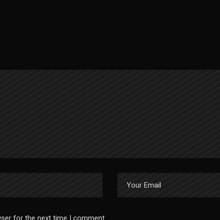
wser for the next time I comment.