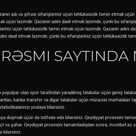
 adı və şifrəsi sifarişləriniz üçün təhlükəsizlik təmin etmək üçün ist
mək üçün lazımdır. Qazanın adını daxil etmək lazımdır, çünki bu sifarişl
ləriniz üçün təhlükəsizlik təmin etmək üçün lazımdır. Qazanın adını dax
ını daxil etmək lazımdır, çünki bu sifarişləriniz üçün təhlükəsizlik tə
RƏSMI SAYTINDA 
opulyar olan spor tərəfindən yaradılmış tələbələr üçün geniş tələbəl
it kartları, banka transfer və digər tələbələr üçün müraciət mərhələləri 
tatistikalarınızı yoxlaya bilərsiniz.
aşa düşmək üçün də istifadə edə bilərsiniz. Qeydiyyat prosesini ta
poçt və şəhər. Qeydiyyat prosesini tamamladıqdan sonra, mostbet.az
 bilərsiniz.