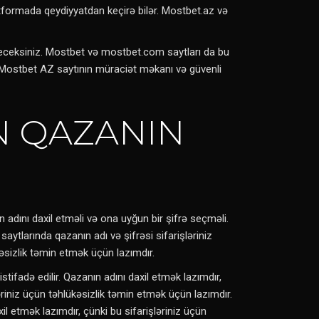
formada qeydiyyatdan keçirə bilər. Mostbet.az və
eceksiniz. Mostbet və mostbet.com saytları da bu
a Mostbet AZ saytının müraciət məkanı və güvenli
N QAZANIN
dını daxil etməli və ona uyğun bir şifrə seçməli.
ytlarında qazanın adı və şifrəsi sifarişləriniz
kəsizlik təmin etmək üçün lazımdır.
ifadə edilir. Qazanın adını daxil etmək lazımdır,
əriniz üçün təhlükəsizlik təmin etmək üçün lazımdır.
il etmək lazımdır, çünki bu sifarişləriniz üçün