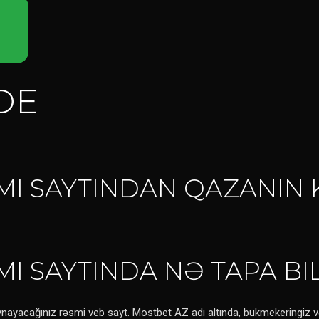
ОЕ
MI SAYTINDAN QAZANIN 
I SAYTINDA NƏ TAPA BI
nayacağınız rəsmi veb sayt. Mostbet AZ adı altında, bukmekeringiz və