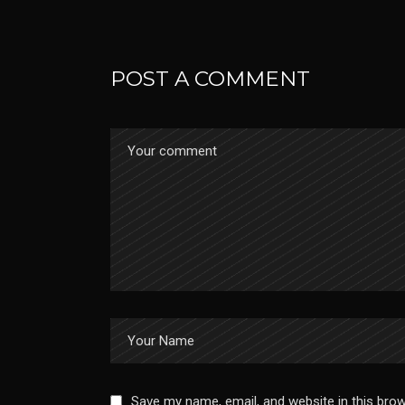
POST A COMMENT
Save my name, email, and website in this bro