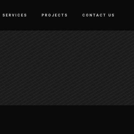
SERVICES
PROJECTS
CONTACT US