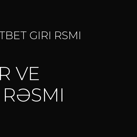
BET GIRI RSMI
R VE
 RƏSMI