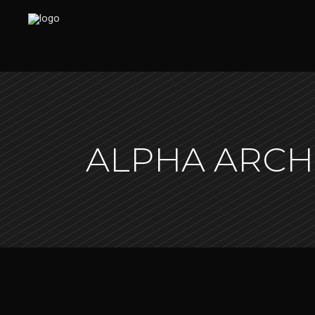
ALPHA ARCH