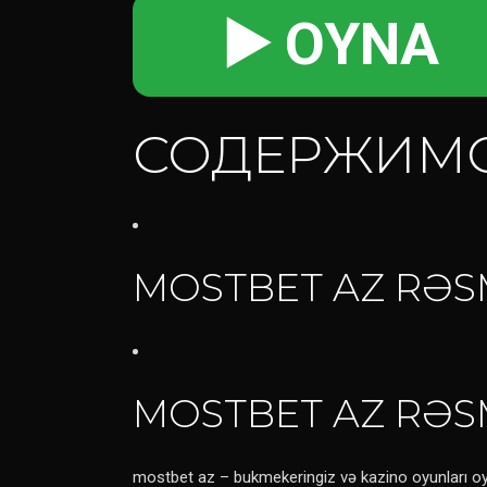
▶️ OYNA
СОДЕРЖИМ
MOSTBET AZ RƏS
MOSTBET AZ RƏSM
mostbet az
– bukmekeringiz və kazino oyunları oy