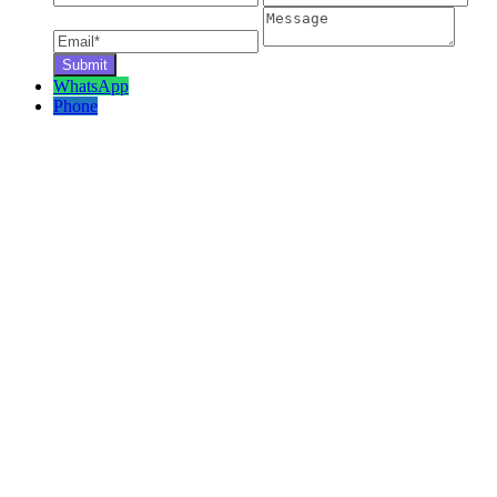
WhatsApp
Phone