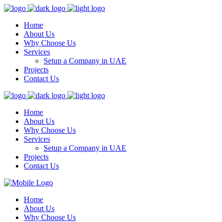
Home
About Us
Why Choose Us
Services
Setup a Company in UAE
Projects
Contact Us
Home
About Us
Why Choose Us
Services
Setup a Company in UAE
Projects
Contact Us
Home
About Us
Why Choose Us