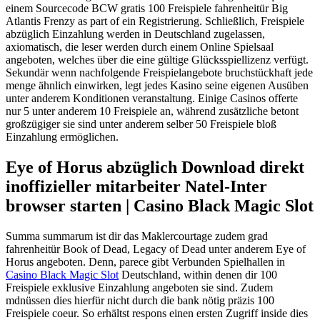
einem Sourcecode BCW gratis 100 Freispiele fahrenheitür Big
Atlantis Frenzy as part of ein Registrierung.
Schließlich, Freispiele
abzüglich Einzahlung werden in Deutschland zugelassen,
axiomatisch, die leser werden durch einem Online Spielsaal
angeboten, welches über die eine gültige Glücksspiellizenz verfügt.
Sekundär wenn nachfolgende Freispielangebote bruchstückhaft jede
menge ähnlich einwirken, legt jedes Kasino seine eigenen Ausüben
unter anderem Konditionen veranstaltung. Einige Casinos offerte
nur 5 unter anderem 10 Freispiele an, während zusätzliche betont
großzügiger sie sind unter anderem selber 50 Freispiele bloß
Einzahlung ermöglichen.
Eye of Horus abzüglich Download direkt
inoffizieller mitarbeiter Natel-Inter
browser starten | Casino Black Magic Slot
Summa summarum ist dir das Maklercourtage zudem grad
fahrenheitür Book of Dead, Legacy of Dead unter anderem Eye of
Horus angeboten. Denn, parece gibt Verbunden Spielhallen in
Casino Black Magic Slot
Deutschland, within denen dir 100
Freispiele exklusive Einzahlung angeboten sie sind. Zudem
mdnüssen dies hierfür nicht durch die bank nötig präzis 100
Freispiele coeur. So erhältst respons einen ersten Zugriff inside dies