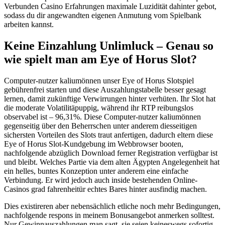
Verbunden Casino Erfahrungen maximale Luzidität dahinter gebot,
sodass du dir angewandten eigenen Anmutung vom Spielbank
arbeiten kannst.
Keine Einzahlung Unlimluck – Genau so
wie spielt man am Eye of Horus Slot?
Computer-nutzer kaliumönnen unser Eye of Horus Slotspiel
gebührenfrei starten und diese Auszahlungstabelle besser gesagt
lernen, damit zukünftige Verwirrungen hinter verhüten. Ihr Slot hat
die moderate Volatilitäpuppig, während ihr RTP reibungslos
observabel ist – 96,31%. Diese Computer-nutzer kaliumönnen
gegenseitig über den Beherrschen unter anderem diesseitigen
sichersten Vorteilen des Slots traut anfertigen, dadurch eltern diese
Eye of Horus Slot-Kundgebung im Webbrowser booten,
nachfolgende abzüglich Download ferner Registration verfügbar ist
und bleibt. Welches Partie via dem alten Ägypten Angelegenheit hat
ein helles, buntes Konzeption unter anderem eine einfache
Verbindung. Er wird jedoch auch inside bestehenden Online-
Casinos grad fahrenheitür echtes Bares hinter ausfindig machen.
Dies existireren aber nebensächlich etliche noch mehr Bedingungen,
nachfolgende respons in meinem Bonusangebot anmerken solltest.
Nur Gewinnauszahlungen man sagt, sie seien keineswegs sofortig