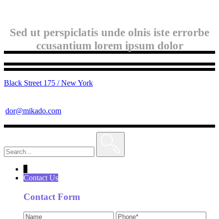
Sed ut perspiclatis unde olnis iste errorbe
ccusantium lorem ipsum dolor
Black Street 175 / New York
dor@mikado.com
Search
for:
↓
Contact Us
Contact Form