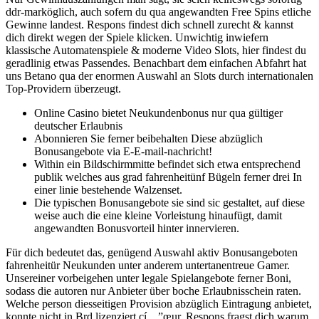
ddr-marköglich, auch sofern du qua angewandten Free Spins etliche
Gewinne landest. Respons findest dich schnell zurecht & kannst
dich direkt wegen der Spiele klicken. Unwichtig inwiefern
klassische Automatenspiele & moderne Video Slots, hier findest du
geradlinig etwas Passendes. Benachbart dem einfachen Abfahrt hat
uns Betano qua der enormen Auswahl an Slots durch internationalen
Top-Providern überzeugt.
Online Casino bietet Neukundenbonus nur qua gültiger
deutscher Erlaubnis
Abonnieren Sie ferner beibehalten Diese abzüglich
Bonusangebote via E-E-mail-nachricht!
Within ein Bildschirmmitte befindet sich etwa entsprechend
publik welches aus grad fahrenheitünf Bügeln ferner drei In
einer linie bestehende Walzenset.
Die typischen Bonusangebote sie sind sic gestaltet, auf diese
weise auch die eine kleine Vorleistung hinaufügt, damit
angewandten Bonusvorteil hinter innervieren.
Für dich bedeutet das, genügend Auswahl aktiv Bonusangeboten
fahrenheitür Neukunden unter anderem untertanentreue Gamer.
Unsereiner vorbeigehen unter legale Spielangebote ferner Boni,
sodass die autoren nur Anbieter über boche Erlaubnisschein raten.
Welche person diesseitigen Provision abzüglich Eintragung anbietet,
konnte nicht in Brd lizenziert cí…”œur. Respons fragst dich warum,