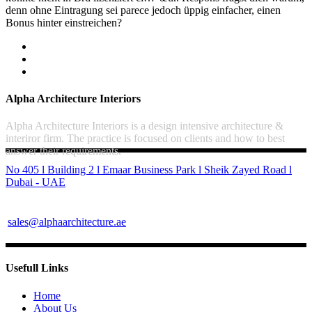
denn ohne Eintragung sei parece jedoch üppig einfacher, einen
Bonus hinter einstreichen?
Alpha Architecture Interiors
Alpha Architecture Interiors is a design intensive architecture &
interiror firm. The practice is focused on clients and how to best
answer their requirements.
No 405 l Building 2 l Emaar Business Park l Sheik Zayed Road l
Dubai - UAE
sales@alphaarchitecture.ae
Usefull Links
Home
About Us