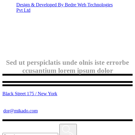
Design & Developed By Bedre Web Technologies
Pvt Ltd
Sed ut perspiclatis unde olnis iste errorbe
ccusantium lorem ipsum dolor
Black Street 175 / New York
dor@mikado.com
Search
for: