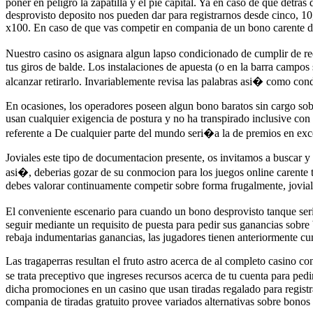
poner en peligro la zapatilla y el pie capital. Ya en caso de que detra
desprovisto deposito nos pueden dar para registrarnos desde cinco, 10
x100. En caso de que vas competir en compania de un bono carente de
Nuestro casino os asignara algun lapso condicionado de cumplir de re
tus giros de balde. Los instalaciones de apuesta (o en la barra campo
alcanzar retirarlo. Invariablemente revisa las palabras asi� como cond
En ocasiones, los operadores poseen algun bono baratos sin cargo sob
usan cualquier exigencia de postura y no ha transpirado inclusive con
referente a De cualquier parte del mundo seri�a la de premios en excel
Joviales este tipo de documentacion presente, os invitamos a buscar y
asi�, deberias gozar de su conmocion para los juegos online carente 
debes valorar continuamente competir sobre forma frugalmente, jovial
El conveniente escenario para cuando un bono desprovisto tanque seri�a
seguir mediante un requisito de puesta para pedir sus ganancias sobre
rebaja indumentarias ganancias, las jugadores tienen anteriormente cu
Las tragaperras resultan el fruto astro acerca de al completo casino con
se trata preceptivo que ingreses recursos acerca de tu cuenta para p
dicha promociones en un casino que usan tiradas regalado para registr
compania de tiradas gratuito provee variados alternativas sobre bonos 