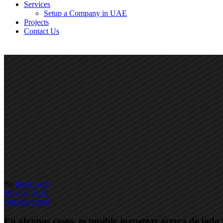
Services
Setup a Company in UAE
Projects
Contact Us
By
bedre_web
May 30, 2026
Uncategorized
En algunos casos, es posible juguetear acerca de todo 