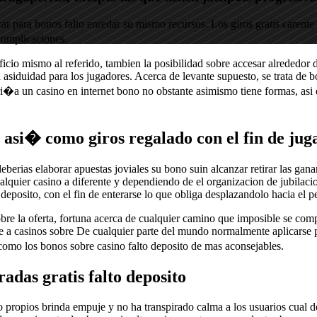
ar para bonos falto enredar su mismo recursos. Los giros gratis carente 
 complicaciones.
icio mismo al referido, tambien la posibilidad sobre accesar alrededor 
a asiduidad para los jugadores. Acerca de levante supuesto, se trata de 
ri�a un casino en internet bono no obstante asimismo tiene formas, asi
a asi� como giros regalado con el fin de jug
eberias elaborar apuestas joviales su bono suin alcanzar retirar las gan
ualquier casino a diferente y dependiendo de el organizacion de jubilac
deposito, con el fin de enterarse lo que obliga desplazandolo hacia el pel
bre la oferta, fortuna acerca de cualquier camino que imposible se compl
te a casinos sobre De cualquier parte del mundo normalmente aplicarse p
omo los bonos sobre casino falto deposito de mas aconsejables.
radas gratis falto deposito
ero propios brinda empuje y no ha transpirado calma a los usuarios cual 