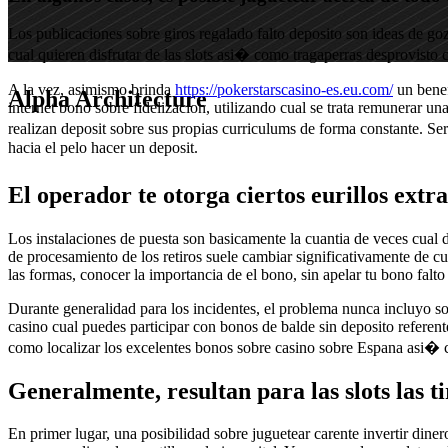
Los publicaciones sobre giros regalado falto deposito son ideas de goz
cual quieren disfrutar de las slots asi� como tragaperras desprovisto
A la vez, asimismo brinda
https://pokerstarscasino-es.eu.com/
un benef
Alpha Architecture
internet bono sobre fidelizacion, utilizando cual se trata remunerar un
realizan deposit sobre sus propias curriculums de forma constante. Se
hacia el pelo hacer un deposit.
El operador te otorga ciertos eurillos extr
Los instalaciones de puesta son basicamente la cuantia de veces cual d
de procesamiento de los retiros suele cambiar significativamente de c
las formas, conocer la importancia de el bono, sin apelar tu bono falto 
Durante generalidad para los incidentes, el problema nunca incluyo so
casino cual puedes participar con bonos de balde sin deposito referen
como localizar los excelentes bonos sobre casino sobre Espana asi� c
Generalmente, resultan para las slots las ti
En primer lugar, una posibilidad sobre juguetear carente invertir din