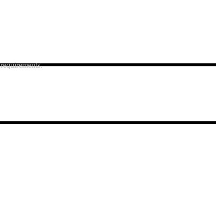
r requirements.