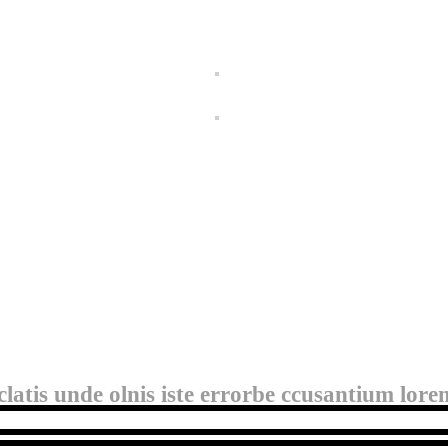
clatis unde olnis iste errorbe ccusantium lor