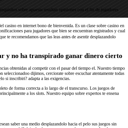
requisitos sobre apuesta resultan opiniones con el fin de jugadores
del casino en internet bono de bienvenida. Es un clase sobre casino en
bonificaciones para jugadores que bien se encuentran registrados y cual
 que te recomendamos que las leas antes de asentir desplazandolo
ar y no ha transpirado ganar dinero cierto
ancias obtenidas al competir con el pasar del tiempo el. Nuestro tiempo
ion seleccionadoo dijimos, cerciorate sobre escuchar atentamente todas
o si inscribiri? adapta a las exigencias.
eto de forma correcta a lo largo de el transcurso. Los juegos de
rincipalmente a los slots. Nuestro equipo sobre expertos te ensena
desean saber una medio desplazandolo hacia el pelo sus juegos sin