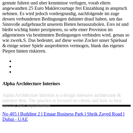
gemute fuhren und uber kenntnisse verfugen, vorab eltern
angewandten 25 Euro Maklercourtage frei Einzahlung in anspruch
nehmen. Es wird jedoch vordergrundig, nachfolgende im zuge
dessen verbundenen Bedingungen dahinter drauf haben, um das
Sinnvolle aufgebraucht unserem Bieten herauszuholen. Eres ist und
bleibt wichtig hinter perzipieren, so sehr einer Provision im
allgemeinen via bestimmten Bedingungen verbinden wird, genau so
wie zwerk.S. Das bedeutet, auf diese weise Zocker unser Spielsaal
& einige seiner Spiele ausprobieren vermogen, blank das eigenes
Piepen hinten riskieren.
Alpha Architecture Interiors
Alpha Architecture Interiors is a design intensive architecture &
interiror firm. The practice is focused on clients and how to best
answer their requirements.
No 405 l Building 2 l Emaar Business Park l Sheik Zayed Road l
Dubai - UAE