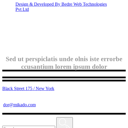
Design & Developed By Bedre Web Technologies
Pvt Ltd
Sed ut perspiclatis unde olnis iste errorbe
ccusantium lorem ipsum dolor
Black Street 175 / New York
dor@mikado.com
Search
for: