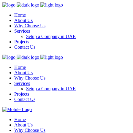
Home
About Us
Why Choose Us
Services
Setup a Company in UAE
Projects
Contact Us
Home
About Us
Why Choose Us
Services
Setup a Company in UAE
Projects
Contact Us
Home
About Us
Why Choose Us